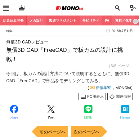
組み込み開発
メカ設計
製造マネジメント
モビリティ
FA
素材／化学
特集
2016年7月11日
無償3D CADレビュー
無償3D CAD「FreeCAD」で板カムの設計に挑
戦！
（3/5 ページ）
今回は、板カムの設計方法について説明するとともに、無償3D
CAD「FreeCAD」で部品をモデリングしてみる。
[
伊藤孝宏
，MONOist]
PC用表示
関連情報
Share
Post
LINE
Hatena
前のページへ
次のページへ