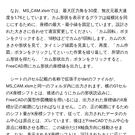
なお、MS_CAM.xlsmでは、最大圧力角を30度、無次元最大速
度を1.76としています。カム形状を表示するグラフは縦横比を同
じにするために、座標の最大・最小値を固定しています。設計さ
れた大きさに合わせて適宜変更してください。「カム回転」ボタ
ンをクリックすると、18秒ほどでカムが1回転します。カムの大
きさや形状を見て、タイミング線図を見直して、再度、「カム作
図」ボタンをクリックしてといった作業を繰り返して、所望のカ
ム形状を得たら、「カム形状出力」ボタンをクリックすると、
FreeCAD用にカム形状の座標値を出力します。
シートのJ1セル記載の名称で拡張子がdatのファイルが、
MS_CAM.xlsmと同一のフォルダ内に出力されます。横のG1セル
のX座標シフトとは、後述のようにカムの形状読込みに、
FreeCADの翼型作図機能を用いるには、出力された座標値のX座
標が正の範囲になければなりません。この、正の範囲にするため
のシフト量がX座標シフトです。従って、出力されたデータのカ
ム中心は原点とは、ズレています。後ほどFreeCADでカム中心を
原点に移動させる際に、この値分だけX軸負方向に移動させま
す。なお、表示されるX座標シフトは、設計されたカムに応じて