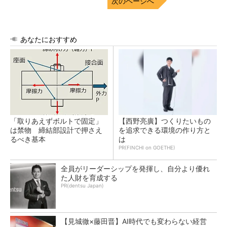
次のページへ
あなたにおすすめ
「取りあえずボルトで固定」
【西野亮廣】つくりたいもの
は禁物 締結部設計で押さえ
を追求できる環境の作り方と
るべき基本
は
PR(FINCHI on GOETHE)
全員がリーダーシップを発揮し、自分より優れ
た人財を育成する
PR(dentsu Japan)
【見城徹×藤田晋】AI時代でも変わらない経営