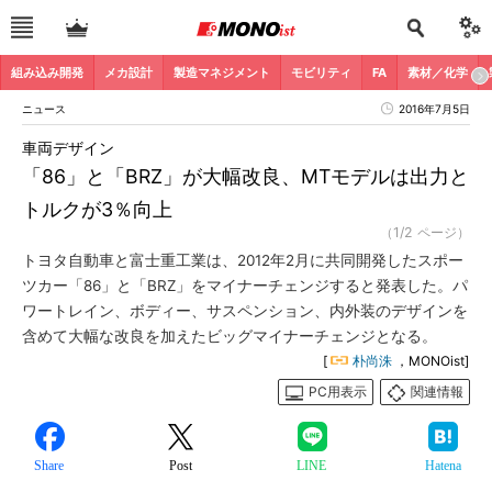
組み込み開発
メカ設計
製造マネジメント
モビリティ
FA
素材／化学
ニュース
2016年7月5日
車両デザイン
「86」と「BRZ」が大幅改良、MTモデルは出力と
トルクが3％向上
（1/2 ページ）
トヨタ自動車と富士重工業は、2012年2月に共同開発したスポー
ツカー「86」と「BRZ」をマイナーチェンジすると発表した。パ
ワートレイン、ボディー、サスペンション、内外装のデザインを
含めて大幅な改良を加えたビッグマイナーチェンジとなる。
[
朴尚洙
，MONOist]
PC用表示
関連情報
Share
Post
LINE
Hatena