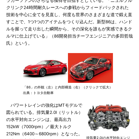
ツカーファンのさらなる獲得を目指すとしている。「ニュルブル
クリンク24時間耐久レースへの参戦からフィードバックされた
技術を中心に全てを見直し、何度も世界のさまざまな道で鍛え直
すことで、1つ1つのアイテムをつくり込んだ。新型86は、ハンド
ルを握って走り出した瞬間から、その深化を誰もが実感できるク
ルマに仕上げている」（86開発担当チーフエンジニアの多田哲哉
氏）という。
「86」の外観（左）と内部構造（右）（クリックで拡大）
出典：トヨタ自動車
パワートレインの強化はMTモデルで
図られている。排気量2.0l（リットル）
の水平対向エンジンは、最高出力
152kW（7000rpm）／最大トルク
212Nm（6400～6800rpm）となった。
排気量2.0lの水平対向エンジ