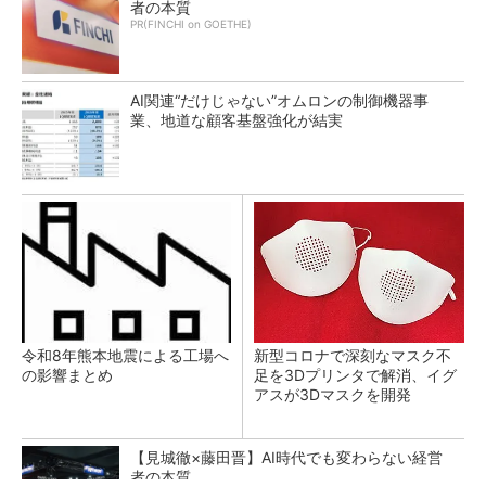
者の本質
PR(FINCHI on GOETHE)
AI関連“だけじゃない”オムロンの制御機器事
業、地道な顧客基盤強化が結実
令和8年熊本地震による工場へ
新型コロナで深刻なマスク不
の影響まとめ
足を3Dプリンタで解消、イグ
アスが3Dマスクを開発
【見城徹×藤田晋】AI時代でも変わらない経営
者の本質