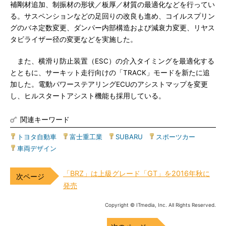
補剛材追加、制振材の形状／板厚／材質の最適化などを行ってい
る。サスペンションなどの足回りの改良も進め、コイルスプリン
グのバネ定数変更、ダンパー内部構造および減衰力変更、リヤス
タビライザー径の変更などを実施した。
また、横滑り防止装置（ESC）の介入タイミングを最適化する
とともに、サーキット走行向けの「TRACK」モードを新たに追
加した。電動パワーステアリングECUのアシストマップを変更
し、ヒルスタートアシスト機能も採用している。
関連キーワード
トヨタ自動車
|
富士重工業
|
SUBARU
|
スポーツカー
|
車両デザイン
「BRZ」は上級グレード「GT」を2016年秋に
発売
Copyright © ITmedia, Inc. All Rights Reserved.