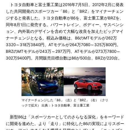
トヨタ自動車と富士重工業は2016年7月5日、2012年2月に発表
した共同開発のスポーツカー「86」と「BRZ」をマイナーチェン
ジすると発表した。トヨタ自動車が86を、富士重工業がBRZを、
同年8月1日に発売する。パワートレイン、ボディー、サスペンシ
ョン、内外装のデザインを含めて大幅な改良を加えたビッグマイ
ナーチェンジとなる。税込み価格は、86のMTモデルが262万
3320～318万3840円、ATモデルが264万7080～325万800円。
BRZのMTモデルが243万～297万円、ATモデルが273万7800～
302万9400円。月間販売目標台数は86が500台、BRZが220台。
マイナーチェンジした「86」（左）と「BRZ」（右）（クリ
ックで拡大） 出典：トヨタ自動車、富士重工業
新型86は「スポーツカーとしてのさらなる深化」をキーワード
に開発を進めた。より「走り」に特化した86の実現によりスポー