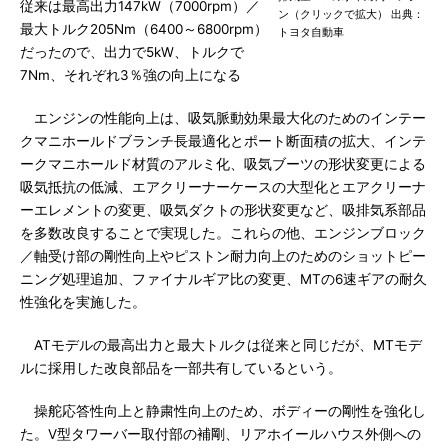
従来は最高出力147kW（7000rpm）／
ン（クリックで拡大） 出典：
最大トルク205Nm（6400～6800rpm）
トヨタ自動車
だったので、出力で5kW、トルクで
7Nm、それぞれ3％強の向上になる
エンジンの性能向上は、吸気脈動効果最大化のためのインテー
クマニホールドブランチ長最適化とポート断面積の拡大、インテ
ークマニホールド材質のアルミ化、吸気ブーツの形状変更による
吸気抵抗の低減、エアクリーナーケースの大型化とエアクリーナ
ーエレメントの変更、吸気ダクトの形状変更など、吸排気系部品
を多数改良することで実現した。これらの他、エンジンブロック
／軸受け部の剛性向上やピストン耐力向上のためのショットピー
ニング処理追加、ファイナルギア比の変更、MTの6速ギアの耐久
性強化を実施した。
ATモデルの最高出力と最大トルクは従来と同じだが、MTモデ
ルに採用した改良部品を一部共有しているという。
操舵応答性向上と静粛性向上のため、ボディーの剛性を強化し
た。V型タワーバー取付部の補剛、リアホイールハウス外側への