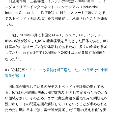
日立製作所、三菱電機、インテルの3社は2016年6月30日、イ
ンダストリアルインターネットコンソーシアム（Industrial
Internet Consortium、以下IIC）に対し、スマート工場における
テストベッド（実証の場）を共同提案し、承認されたことを発表
した。
IICは、2014年3月に米国のAT＆T、シスコ、GE、インテル、
IBMの5社が設立したIoTの産業実装を目的とした団体である。IIC
は基本的にはオープンな団体活動であるため、多くの企業が参加
しており、わずか2年で30カ国から240社以上が参加する団体と
※）
なった
。
※）関連記事：
「ソニーも最初は町工場だった」IoT革新は中小製
造業が起こす
同団体が重視しているのがテストベッド（実証用の場）であ
る。IoTは利用範囲が幅広い他“成功の形”として定まったものがな
い領域が多い。そのため、まずは実証実験を重ねてみて問題点を
洗い出し、その問題を順次解決していくということが求められる
ためだ。既に日本では、富士通が提案した“工場の見える化”を実