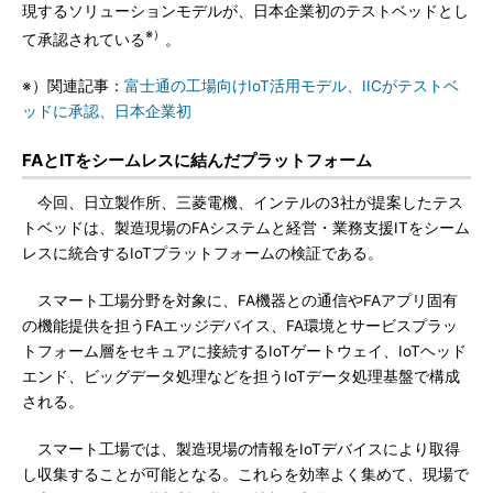
現するソリューションモデルが、日本企業初のテストベッドとし
※）
て承認されている
。
※）関連記事：
富士通の工場向けIoT活用モデル、IICがテストベ
ッドに承認、日本企業初
FAとITをシームレスに結んだプラットフォーム
今回、日立製作所、三菱電機、インテルの3社が提案したテス
トベッドは、製造現場のFAシステムと経営・業務支援ITをシーム
レスに統合するIoTプラットフォームの検証である。
スマート工場分野を対象に、FA機器との通信やFAアプリ固有
の機能提供を担うFAエッジデバイス、FA環境とサービスプラッ
トフォーム層をセキュアに接続するIoTゲートウェイ、IoTヘッド
エンド、ビッグデータ処理などを担うIoTデータ処理基盤で構成
される。
スマート工場では、製造現場の情報をIoTデバイスにより取得
し収集することが可能となる。これらを効率よく集めて、現場で