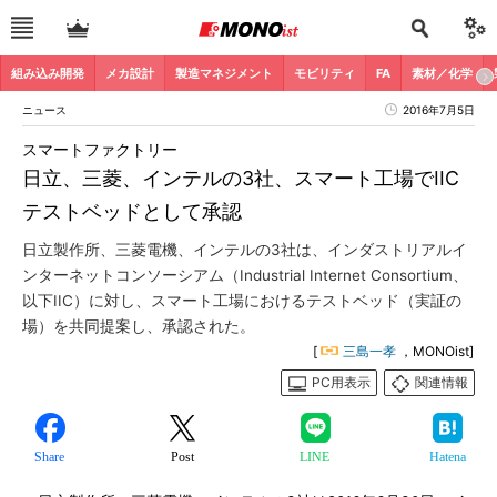
組み込み開発
メカ設計
製造マネジメント
モビリティ
FA
素材／化学
ニュース
2016年7月5日
スマートファクトリー
日立、三菱、インテルの3社、スマート工場でIIC
テストベッドとして承認
日立製作所、三菱電機、インテルの3社は、インダストリアルイ
ンターネットコンソーシアム（Industrial Internet Consortium、
以下IIC）に対し、スマート工場におけるテストベッド（実証の
場）を共同提案し、承認された。
[
三島一孝
，MONOist]
PC用表示
関連情報
Share
Post
LINE
Hatena