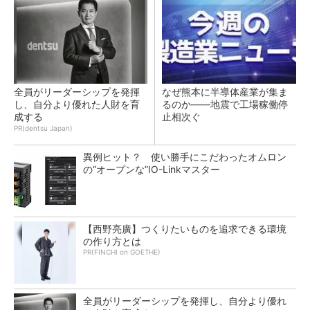
全員がリーダーシップを発揮
なぜ熊本に半導体産業が集ま
し、自分より優れた人財を育
るのか――地震で工場稼働停
成する
止相次ぐ
PR(dentsu Japan)
異例ヒット？ 使い勝手にこだわったオムロン
の“オープンな”IO-Linkマスター
【西野亮廣】つくりたいものを追求できる環境
の作り方とは
PR(FINCHI on GOETHE)
全員がリーダーシップを発揮し、自分より優れ