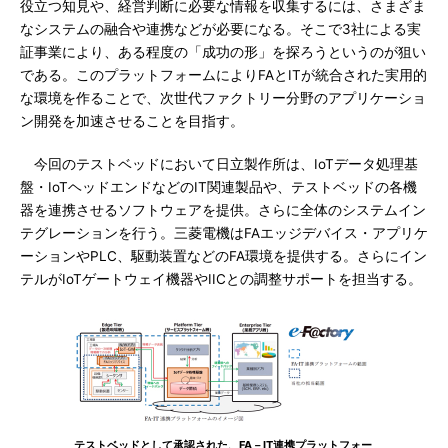
役立つ知見や、経営判断に必要な情報を収集するには、さまざま
なシステムの融合や連携などが必要になる。そこで3社による実
証事業により、ある程度の「成功の形」を探ろうというのが狙い
である。このプラットフォームによりFAとITが統合された実用的
な環境を作ることで、次世代ファクトリー分野のアプリケーショ
ン開発を加速させることを目指す。
今回のテストベッドにおいて日立製作所は、IoTデータ処理基
盤・IoTヘッドエンドなどのIT関連製品や、テストベッドの各機
器を連携させるソフトウェアを提供。さらに全体のシステムイン
テグレーションを行う。三菱電機はFAエッジデバイス・アプリケ
ーションやPLC、駆動装置などのFA環境を提供する。さらにイン
テルがIoTゲートウェイ機器やIICとの調整サポートを担当する。
テストベッドとして承認された、FA－IT連携プラットフォー