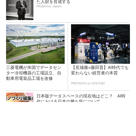
た人財を育成する
PR(dentsu Japan)
三菱電機が米国でデータセン
【見城徹×藤田晋】AI時代でも
ター冷却機器の工場設立、自
変わらない経営者の本質
動車用電装品工場を改修
PR(FINCHI on GOETHE)
日本版データスペースの現在地はどこ？ AI時
代における日本の勝ち筋について
ルネサスが高崎工場を閉鎖へ、かつてはSiCデ
バイス生産の計画も