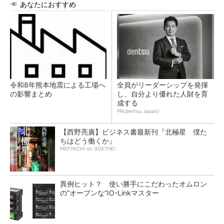
あなたにおすすめ
令和8年熊本地震による工場へ
全員がリーダーシップを発揮
の影響まとめ
し、自分より優れた人財を育
成する
PR(dentsu Japan)
【西野亮廣】ビジネス書最新刊『北極星 僕た
ちはどう働くか』
PR(FINCHI on GOETHE)
異例ヒット？ 使い勝手にこだわったオムロン
の“オープンな”IO-Linkマスター