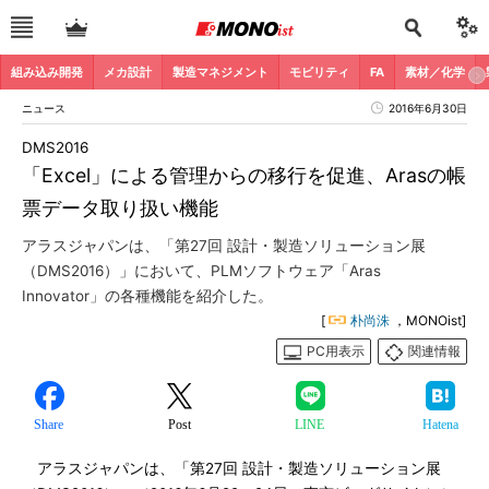
組み込み開発
メカ設計
製造マネジメント
モビリティ
FA
素材／化学
ニュース
2016年6月30日
DMS2016
「Excel」による管理からの移行を促進、Arasの帳
票データ取り扱い機能
アラスジャパンは、「第27回 設計・製造ソリューション展
（DMS2016）」において、PLMソフトウェア「Aras
Innovator」の各種機能を紹介した。
[
朴尚洙
，MONOist]
PC用表示
関連情報
Share
Post
LINE
Hatena
アラスジャパンは、「第27回 設計・製造ソリューション展