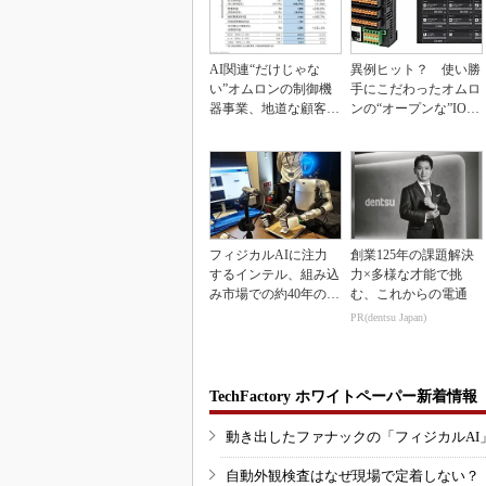
AI関連“だけじゃな
異例ヒット？ 使い勝
い”オムロンの制御機
手にこだわったオムロ
器事業、地道な顧客基
ンの“オープンな”IO-L
盤強化が結実
inkマスター
フィジカルAIに注力
創業125年の課題解決
するインテル、組み込
力×多様な才能で挑
み市場での約40年の実
む、これからの電通
績を生かせるか
PR(dentsu Japan)
TechFactory ホワイトペーパー新着情報
動き出したファナックの「フィジカルAI
自動外観検査はなぜ現場で定着しない？