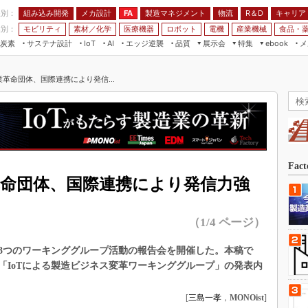
程別：
組み込み開発
メカ設計
製造マネジメント
物流
R＆D
キャリア
FA
業別：
モビリティ
素材／化学
医療機器
ロボット
電機
産業機械
食品・
炭素
サステナ設計
エッジ逆襲
品質
展示会
特集
メ
IoT
AI
ebook
伝承
組み込み開発
CEATEC
読者調査まとめ
編集後記
革命団体、国際連携により発信...
JIMTOF
保全
メカ設計
つながるクルマ
組込み/エッジ コンピューティング
ス
 AI
製造マネジメント
5G
展＆IoT/5Gソリューション展
VR／AR
FA
IIFES
モビリティ
フィールドサービス
国際ロボット展
素材／化学
FPGA
Fac
ジャパンモビリティショー
革命団体、国際連携により発信力強
組み込み画像技術
TECHNO-FRONTIER
組み込みモデリング
人テク展
（1/4 ページ）
Windows Embedded
スマート工場EXPO
車載ソフト開発
3つのワーキンググループ活動の報告会を開催した。本稿で
EdgeTech+
「IoTによる製造ビジネス変革ワーキンググループ」の発表内
ISO26262
日本ものづくりワールド
無償設計ツール
[
三島一孝
，
MONOist
]
AUTOMOTIVE WORLD