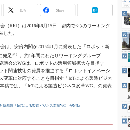
3Dプリンタ
産業オープンネット展
見る
Share
デジタルツインとCAE
S＆OP
RRI）は2016年6月15日、都内で3つのワーキング
インダストリー4.0
催した。
イノベーション
は、安倍内閣が2015年1月に発表した「ロボット新
製造業ビッグデータ
※）
に発足
。約1年間にわたりワーキンググループ
メイドインジャパン
協議会のWGは、ロボットの活用領域拡大を目指す
植物工場
ット関連技術の発展を推進する「ロボットイノベーシ
知財マネジメント
ス変革に対応することを目指す「IoTによる製造ビジネ
海外生産
本稿では、「IoTによる製造ビジネス変革WG」の発表
グローバル設計・開発
制御セキュリティ
”対抗基盤「IoTによる製造ビジネス変革WG」が始動
新型コロナへの対応