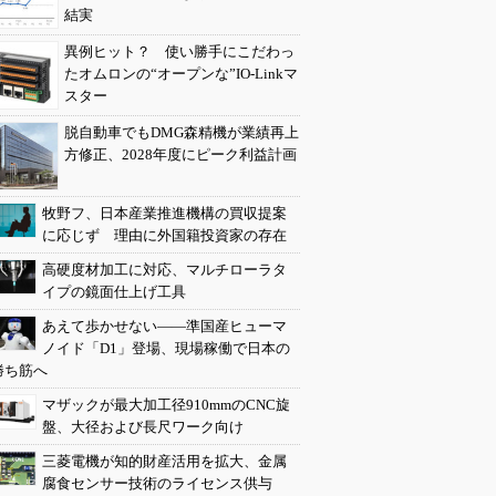
結実
異例ヒット？ 使い勝手にこだわっ
たオムロンの“オープンな”IO-Linkマ
スター
脱自動車でもDMG森精機が業績再上
方修正、2028年度にピーク利益計画
牧野フ、日本産業推進機構の買収提案
に応じず 理由に外国籍投資家の存在
高硬度材加工に対応、マルチローラタ
イプの鏡面仕上げ工具
あえて歩かせない――準国産ヒューマ
ノイド「D1」登場、現場稼働で日本の
勝ち筋へ
マザックが最大加工径910mmのCNC旋
盤、大径および長尺ワーク向け
三菱電機が知的財産活用を拡大、金属
腐食センサー技術のライセンス供与