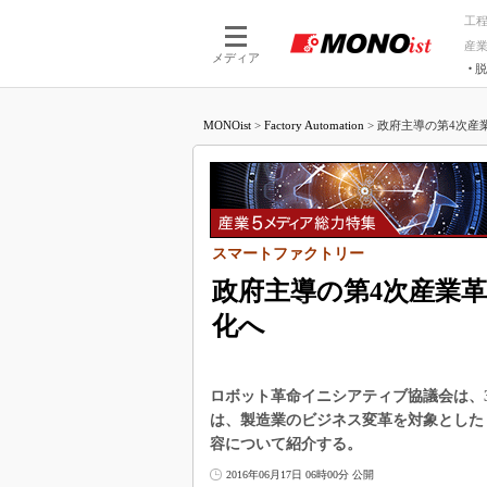
工
産
メディア
脱
つながる技術
AI×技術
MONOist
>
Factory Automation
>
政府主導の第4次産業
つながる工場
AI×設備
つながるサービ
Physical
スマートファクトリー
政府主導の第4次産業
化へ
ロボット革命イニシアティブ協議会は、
は、製造業のビジネス変革を対象とした
容について紹介する。
2016年06月17日 06時00分 公開