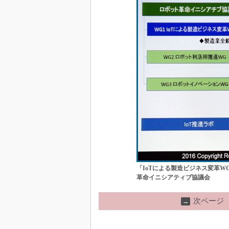
「IoTによる製造ビジネス変革
革命イニシアティブ協議会
次ページ
→