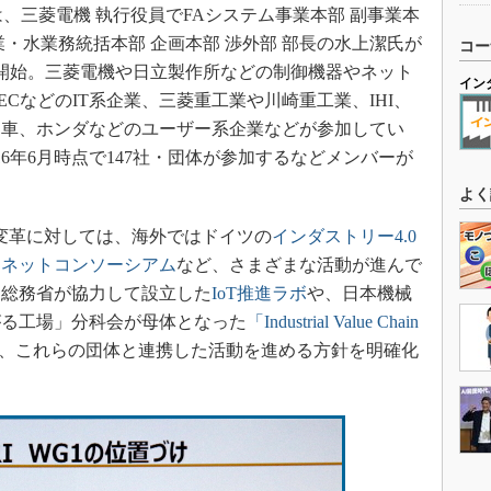
、三菱電機 執行役員でFAシステム事業本部 副事業本
・水業務統括本部 企画本部 渉外部 部長の水上潔氏が
コー
動を開始。三菱電機や日立製作所などの制御機器やネット
イン
CなどのIT系企業、三菱重工業や川崎重工業、IHI、
動車、ホンダなどのユーザー系企業などが参加してい
16年6月時点で147社・団体が参加するなどメンバーが
よく
変革に対しては、海外ではドイツの
インダストリー4.0
ーネットコンソーシアム
など、さまざまな活動が進んで
と総務省が協力して設立した
IoT推進ラボ
や、日本機械
がる工場」分科会が母体となった
「Industrial Value Chain
、これらの団体と連携した活動を進める方針を明確化