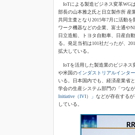
IoTによる製造ビジネス変革WGは
部長の山本雅之氏と日立製作所 産業
共同主査となり2015年7月に活
ワーク機器などの企業、富士通やNE
日立造船、トヨタ自動車、日産自
る。発足当初は101社だったが、20
拡大している。
IoTを活用した製造業のビジネス
や米国の
インダストリアルインタ
いる。日本国内でも、経済産業省
学会の生産システム部門の「つな
Initiative（IVI）」
などが存在するが
している。