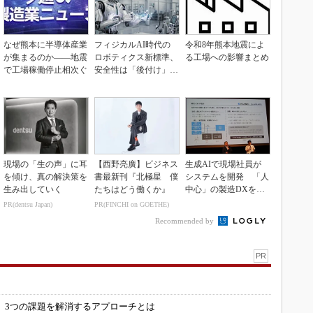
なぜ熊本に半導体産業
フィジカルAI時代の
令和8年熊本地震によ
が集まるのか――地震
ロボティクス新標準、
る工場への影響まとめ
で工場稼働停止相次ぐ
安全性は「後付け」で
なく「設計の核心」
現場の「生の声」に耳
【西野亮廣】ビジネス
生成AIで現場社員が
を傾け、真の解決策を
書最新刊『北極星 僕
システムを開発 「人
生み出していく
たちはどう働くか』
中心」の製造DXを自
走させた3社の方法
PR(dentsu Japan)
PR(FINCHI on GOETHE)
Recommended by
PR
」
 3つの課題を解消するアプローチとは