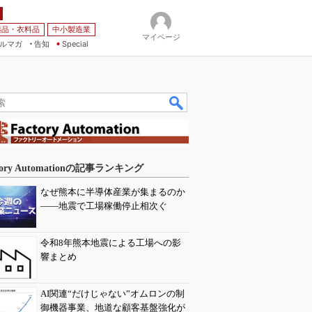
薬品・衣料品
中小製造業
マイページ
ルマガ
告知
Special
tory Automationの記事ランキング
なぜ熊本に半導体産業が集まるのか
――地震で工場稼働停止相次ぐ
令和8年熊本地震による工場への影
響まとめ
AI関連“だけじゃない”オムロンの制
御機器事業、地道な顧客基盤強化が