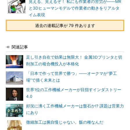
見える、見えるぞ！ 私にも作業者の苦労が――MR
と3Dヒューマンモデルで作業者の動きをリアルタ
イム表現
過去の連載記事が 79 件あります
関連記事
足し引き自在で効果は無限大！ 金属3Dプリンタと切
削加工の複合機投入が本格化
「日本で作って世界で勝つ」――オークマが“夢工
場”で描く未来とは
世界1位の工作機械メーカーが目指すインダストリー
4.0
好況に沸く工作機械メーカーは盤石か!? 課題は営業力
にあり
微細加工は腕自慢じゃない。飯の種なんだ