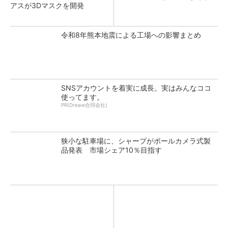
アスが3Dマスクを開発
令和8年熊本地震による工場への影響まとめ
SNSアカウントを着実に成長。実はみんなココ
使ってます。
PR(Dreaw合同会社)
狭小な駐車場に、シャープがポールカメラ式製
品発表 市場シェア10％目指す