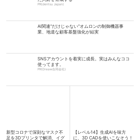
PR(dentsu Japan)
AI関連“だけじゃない”オムロンの制御機器事
業、地道な顧客基盤強化が結実
SNSアカウントを着実に成長。実はみんなココ
使ってます。
PR(Dreaw合同会社)
新型コロナで深刻なマスク不
【レベル14】生成AIを味方
足を3Dプリンタで解消、イグ
に、3D CADを使いこなそう！