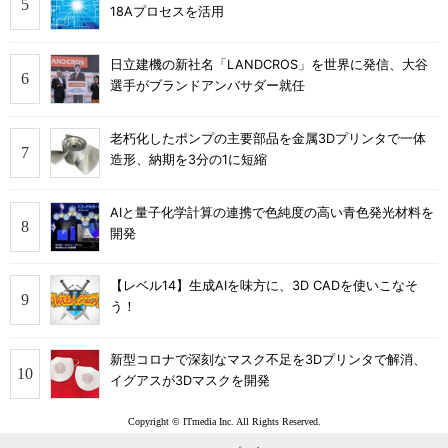
18Aプロセスを活用
日立建機の新社名「LANDCROS」を世界に発信、大谷
選手がブランドアンバサダー就任
老朽化したポンプの主要部品を金属3Dプリンタで一体
造形、納期を3分の1に短縮
AIと量子化学計算の連携で色純度の高い青色発光材料を
開発
【レベル14】生成AIを味方に、3D CADを使いこなそ
う！
新型コロナで深刻なマスク不足を3Dプリンタで解消、
イグアスが3Dマスクを開発
Copyright © ITmedia Inc. All Rights Reserved.