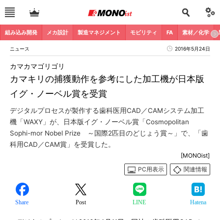
組み込み開発
メカ設計
製造マネジメント
モビリティ
FA
素材／化学
ニュース
2016年5月24日
カマカマゴリゴリ
カマキリの捕獲動作を参考にした加工機が日本版
イグ・ノーベル賞を受賞
デジタルプロセスが製作する歯科医用CAD／CAMシステム加工
機「WAXY」が、日本版イグ・ノーベル賞「Cosmopolitan
Sophi-mor Nobel Prize ～国際2匹目のどじょう賞～」で、「歯
科用CAD／CAM賞」を受賞した。
[MONOist]
PC用表示
関連情報
Share
Post
LINE
Hatena