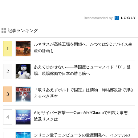
Recommended by
記事ランキング
ルネサスが高崎工場を閉鎖へ、かつてはSiCデバイス生
産の計画も
あえて歩かせない――準国産ヒューマノイド「D1」登
場、現場稼働で日本の勝ち筋へ
「取りあえずボルトで固定」は禁物 締結部設計で押さ
えるべき基本
AIがサイバー攻撃――OpenAIやClaudeで相次ぐ事態、
波及リスクは
シリコン量子コンピュータの量産開発へ、インテルの