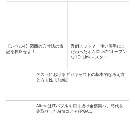
【レベル4】図面の穴寸法の表
異例ヒット？ 使い勝手にこ
記を攻略せよ！
だわったオムロンの“オープン
な”IO-Linkマスター
テスラにおけるギガキャストの基本的な考え方
と方向性【前編】
AlteraはITバブルを切り抜け全盛期へ、時代を
先取りしたArmコア＋FPGA...