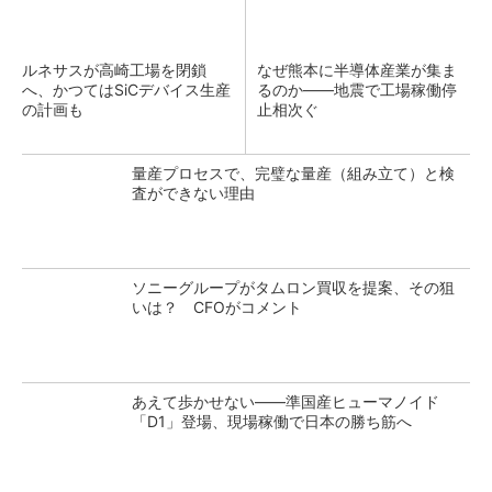
ルネサスが高崎工場を閉鎖
なぜ熊本に半導体産業が集ま
へ、かつてはSiCデバイス生産
るのか――地震で工場稼働停
の計画も
止相次ぐ
量産プロセスで、完璧な量産（組み立て）と検
査ができない理由
ソニーグループがタムロン買収を提案、その狙
いは？ CFOがコメント
あえて歩かせない――準国産ヒューマノイド
「D1」登場、現場稼働で日本の勝ち筋へ