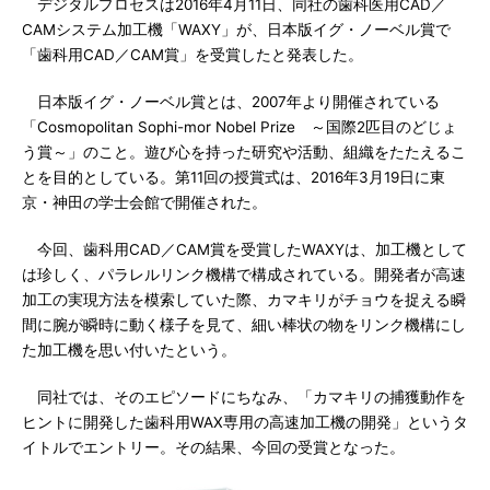
デジタルプロセスは2016年4月11日、同社の歯科医用CAD／
CAMシステム加工機「WAXY」が、日本版イグ・ノーベル賞で
「歯科用CAD／CAM賞」を受賞したと発表した。
日本版イグ・ノーベル賞とは、2007年より開催されている
「Cosmopolitan Sophi-mor Nobel Prize ～国際2匹目のどじょ
う賞～」のこと。遊び心を持った研究や活動、組織をたたえるこ
とを目的としている。第11回の授賞式は、2016年3月19日に東
京・神田の学士会館で開催された。
今回、歯科用CAD／CAM賞を受賞したWAXYは、加工機として
は珍しく、パラレルリンク機構で構成されている。開発者が高速
加工の実現方法を模索していた際、カマキリがチョウを捉える瞬
間に腕が瞬時に動く様子を見て、細い棒状の物をリンク機構にし
た加工機を思い付いたという。
同社では、そのエピソードにちなみ、「カマキリの捕獲動作を
ヒントに開発した歯科用WAX専用の高速加工機の開発」というタ
イトルでエントリー。その結果、今回の受賞となった。