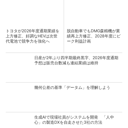
トヨタが2026年度通期業績を
脱自動車でもDMG森精機が業
上方修正、好調なHEVは次世
績再上方修正、2028年度にピ
代電池で競争力を強化へ
ーク利益計画
日産が2年ぶり四半期最終黒字、2026年度通期
予想は販売台数減も連結業績は維持
幾何公差の基準「データム」を理解しよう
生成AIで現場社員がシステムを開発 「人中
心」の製造DXを自走させた3社の方法