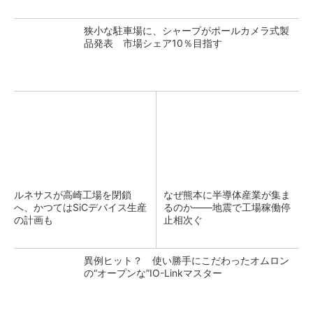
狭小な駐車場に、シャープがポールカメラ式製
品発表 市場シェア10％目指す
ルネサスが高崎工場を閉鎖
なぜ熊本に半導体産業が集ま
へ、かつてはSiCデバイス生産
るのか――地震で工場稼働停
の計画も
止相次ぐ
異例ヒット？ 使い勝手にこだわったオムロン
の“オープンな”IO-Linkマスター