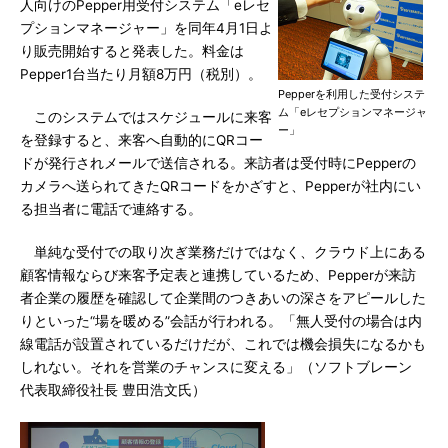
人向けのPepper用受付システム「eレセ
プションマネージャー」を同年4月1日よ
り販売開始すると発表した。料金は
Pepper1台当たり月額8万円（税別）。
Pepperを利用した受付システ
ム「eレセプションマネージャ
このシステムではスケジュールに来客
ー」
を登録すると、来客へ自動的にQRコー
ドが発行されメールで送信される。来訪者は受付時にPepperの
カメラへ送られてきたQRコードをかざすと、Pepperが社内にい
る担当者に電話で連絡する。
単純な受付での取り次ぎ業務だけではなく、クラウド上にある
顧客情報ならび来客予定表と連携しているため、Pepperが来訪
者企業の履歴を確認して企業間のつきあいの深さをアピールした
りといった“場を暖める”会話が行われる。「無人受付の場合は内
線電話が設置されているだけだが、これでは機会損失になるかも
しれない。それを営業のチャンスに変える」（ソフトブレーン
代表取締役社長 豊田浩文氏）