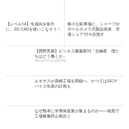
【レベル14】生成AIを味方
狭小な駐車場に、シャープが
に、3D CADを使いこなそう！
ポールカメラ式製品発表 市
場シェア10％目指す
【西野亮廣】ビジネス書最新刊『北極星 僕た
ちはどう働くか』
PR(FINCHI on GOETHE)
ルネサスが高崎工場を閉鎖へ、かつてはSiCデ
バイス生産の計画も
なぜ熊本に半導体産業が集まるのか――地震で
工場稼働停止相次ぐ