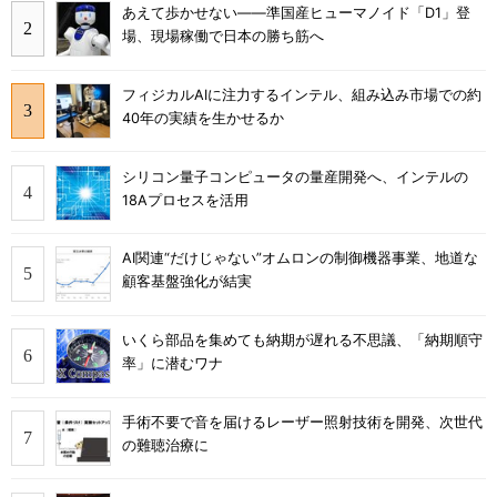
あえて歩かせない――準国産ヒューマノイド「D1」登
場、現場稼働で日本の勝ち筋へ
フィジカルAIに注力するインテル、組み込み市場での約
40年の実績を生かせるか
シリコン量子コンピュータの量産開発へ、インテルの
18Aプロセスを活用
AI関連“だけじゃない”オムロンの制御機器事業、地道な
顧客基盤強化が結実
いくら部品を集めても納期が遅れる不思議、「納期順守
率」に潜むワナ
手術不要で音を届けるレーザー照射技術を開発、次世代
の難聴治療に