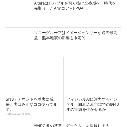
AlteraはITバブルを切り抜け全盛期へ、時代を
先取りしたArmコア＋FPGA...
ソニーグループはイメージセンサーが過去最高
益、熊本地震の影響も限定的
SNSアカウントを着実に成
フィジカルAIに注力するイン
長。実はみんなココ使ってま
テル、組み込み市場での約40
す。
年の実績を生かせるか
PR(Dreaw合同会社)
幾何公差の基準「データム」を理解しよう