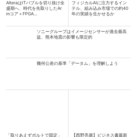
AlteraはITバブルを切り抜け全
フィジカルAIに注力するイン
盛期へ、時代を先取りしたAr
テル、組み込み市場での約40
mコア＋FPGA...
年の実績を生かせるか
ソニーグループはイメージセンサーが過去最高
益、熊本地震の影響も限定的
幾何公差の基準「データム」を理解しよう
「取りあえずボルトで固定」
【西野亮廣】ビジネス書最新