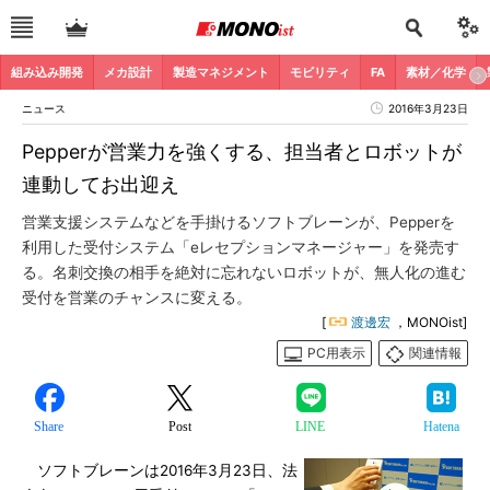
組み込み開発
メカ設計
製造マネジメント
モビリティ
FA
素材／化学
ニュース
2016年3月23日
Pepperが営業力を強くする、担当者とロボットが
連動してお出迎え
営業支援システムなどを手掛けるソフトブレーンが、Pepperを
利用した受付システム「eレセプションマネージャー」を発売す
る。名刺交換の相手を絶対に忘れないロボットが、無人化の進む
受付を営業のチャンスに変える。
[
渡邊宏
，MONOist]
PC用表示
関連情報
Share
Post
LINE
Hatena
ソフトブレーンは2016年3月23日、法