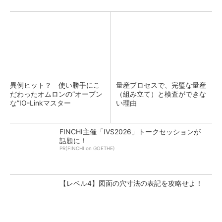
異例ヒット？ 使い勝手にこ
量産プロセスで、完璧な量産
だわったオムロンの“オープン
（組み立て）と検査ができな
な”IO-Linkマスター
い理由
FINCHI主催「IVS2026」トークセッションが
話題に！
PR(FINCHI on GOETHE)
【レベル4】図面の穴寸法の表記を攻略せよ！