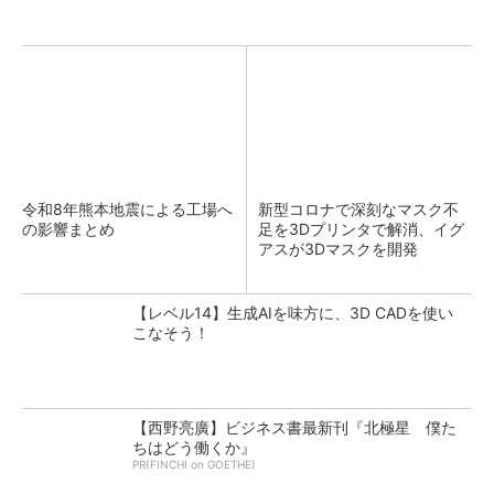
令和8年熊本地震による工場へ
新型コロナで深刻なマスク不
の影響まとめ
足を3Dプリンタで解消、イグ
アスが3Dマスクを開発
【レベル14】生成AIを味方に、3D CADを使い
こなそう！
【西野亮廣】ビジネス書最新刊『北極星 僕た
ちはどう働くか』
PR(FINCHI on GOETHE)