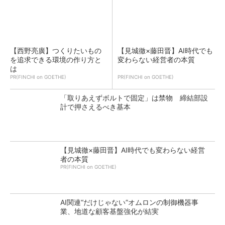
【西野亮廣】つくりたいもの
【見城徹×藤田晋】AI時代でも
を追求できる環境の作り方と
変わらない経営者の本質
は
PR(FINCHI on GOETHE)
PR(FINCHI on GOETHE)
「取りあえずボルトで固定」は禁物 締結部設
計で押さえるべき基本
【見城徹×藤田晋】AI時代でも変わらない経営
者の本質
PR(FINCHI on GOETHE)
AI関連“だけじゃない”オムロンの制御機器事
業、地道な顧客基盤強化が結実