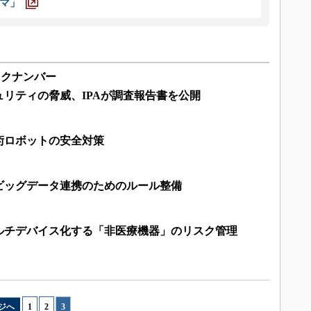
マ」
ックナンバー
リティの脅威、IPAが調査報告書を公開
術ロボットの安全対策
ビッグデータ連携のためのルール整備
ルチデバイス化する「非医療機器」のリスク管理
ジへ
1
|
2
|
3