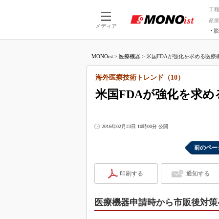
工
産
メディア
脱
つながる技術
AI×技術
MONOist
>
医療機器
>
米国FDAが強化を求める医療機
つながる工場
AI×設備
つながるサービ
Physical
海外医療技術トレンド（10）
米国FDAが強化を求
2016年02月23日 10時00分 公開
前のペー
印刷する
通知する
医療機器申請時から市販後対策