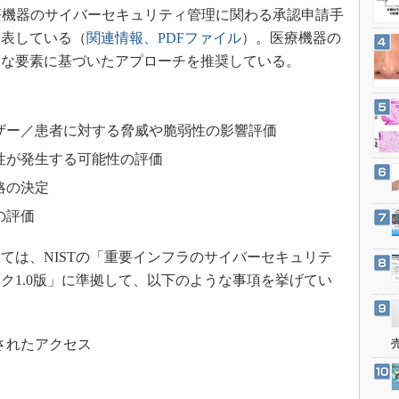
3Dプリンタ
医療機器のサイバーセキュリティ管理に関わる承認申請手
産業オープンネット展
デジタルツインとCAE
公表している（
関連情報、PDFファイル
）。医療機器の
うな要素に基づいたアプローチを推奨している。
S＆OP
インダストリー4.0
イノベーション
ザー／患者に対する脅威や脆弱性の影響評価
製造業ビッグデータ
性が発生する可能性の評価
メイドインジャパン
略の決定
植物工場
の評価
知財マネジメント
海外生産
は、NISTの「重要インフラのサイバーセキュリテ
ク1.0版」に準拠して、以下のような事項を挙げてい
グローバル設計・開発
制御セキュリティ
新型コロナへの対応
されたアクセス