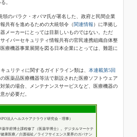
ている。
国大統領のバラク・オバマ氏が署名した、政府と民間企業
情報共有を進めるための大統領令（
関連情報
）に準拠し
機器メーカーにとっては目新しいものではない。ただ
たサイバーセキュリティ情報共有の官民連携組織自体整
の医療機器事業展開を図る日本企業にとっては、難題に
セキュリティに関するガイドライン類は、
本連載第5回
本の医薬品医療機器等法で新設された医療ソフトウェア
後対策の場合、メンテナンスサービスなど、医療機器の
注意が必要だ。
NPO法人ヘルスケアクラウド研究会・理事）
学薬学府博士課程修了（医薬学博士）。デジタルマーケテ
よび健康医療／介護福祉／ライフサイエンス業界のガバナン