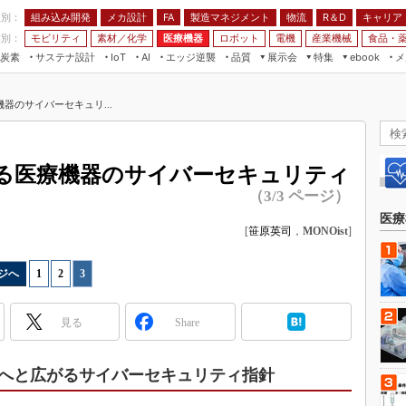
程別：
組み込み開発
メカ設計
製造マネジメント
物流
R＆D
キャリア
FA
業別：
モビリティ
素材／化学
医療機器
ロボット
電機
産業機械
食品・
炭素
サステナ設計
エッジ逆襲
品質
展示会
特集
メ
IoT
AI
ebook
伝承
組み込み開発
CEATEC
読者調査まとめ
編集後記
器のサイバーセキュリ...
JIMTOF
保全
メカ設計
つながるクルマ
組込み/エッジ コンピューティング
ス
 AI
製造マネジメント
5G
展＆IoT/5Gソリューション展
VR／AR
FA
める医療機器のサイバーセキュリティ
IIFES
モビリティ
フィールドサービス
（3/3 ページ）
国際ロボット展
素材／化学
FPGA
医療
ジャパンモビリティショー
[
笹原英司
，
MONOist
]
組み込み画像技術
TECHNO-FRONTIER
組み込みモデリング
ジへ
1
|
2
|
3
人テク展
Windows Embedded
スマート工場EXPO
見る
Share
車載ソフト開発
EdgeTech+
ISO26262
日本ものづくりワールド
へと広がるサイバーセキュリティ指針
無償設計ツール
AUTOMOTIVE WORLD