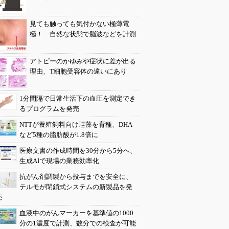
見ても触っても気付かない極薄電
極！ 自然な状態で脳波などを計測
アトピーのかゆみや症状に差が出る
理由、T細胞受容体の違いにあり
1分間隔で日常生活下の血圧を測定でき
るプログラムを発売
NTTが養殖飼料向け珪藻を育種、DHA
など5種の脂肪酸が1.8倍に
医療文書の作成時間を30分から5分へ、
生成AIで現場の業務効率化
抗がん剤調製から投与までを安全に、
テルモが閉鎖式システムの新製品を発
売
血液中のがんマーカーを基準値の1000
分の1濃度で計測、数分での検査が可能