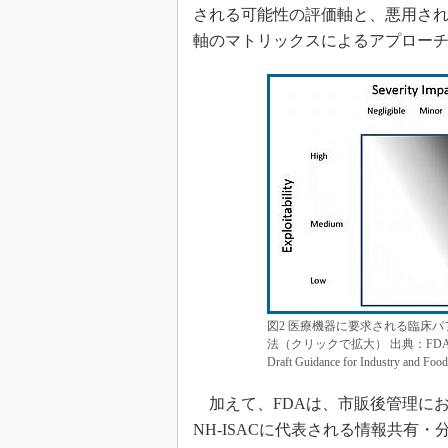
される可能性の評価軸と、悪用さ
軸のマトリックスによるアプロー
図2 医療機器に要求される臨床
法（クリックで拡大） 出典：FDA「Postmarket
Draft Guidance for Industry and F
加えて、FDAは、市販後管理に
NH-ISACに代表される情報共有・分析組織（IS