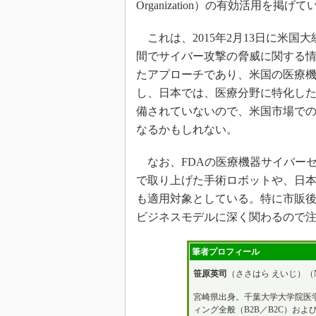
Organization）の有効活用を掲げ
これは、2015年2月13日に米
間でサイバー攻撃の脅威に関する
たアプローチであり、米国の医療
し、日本では、医療分野に特化し
備されていないので、米国市場で
なるかもしれない。
なお、FDAの医療機器サイバー
で取り上げた手術ロボットや、日
も適用対象としている。特に市販
ビジネスモデルに深く関わるので
筆者プロフィール
笹原英司
（ささはら えいじ）（
宮崎県出身。千葉大学大学院医
ィング全般（B2B／B2C）お