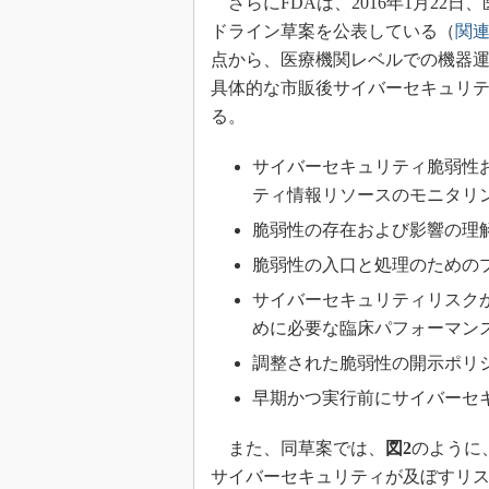
さらにFDAは、2016年1月22
ドライン草案を公表している（
関連
点から、医療機関レベルでの機器
具体的な市販後サイバーセキュリ
る。
サイバーセキュリティ脆弱性
ティ情報リソースのモニタリ
脆弱性の存在および影響の理
脆弱性の入口と処理のための
サイバーセキュリティリスク
めに必要な臨床パフォーマン
調整された脆弱性の開示ポリ
早期かつ実行前にサイバーセ
また、同草案では、
図2
のように
サイバーセキュリティが及ぼすリ