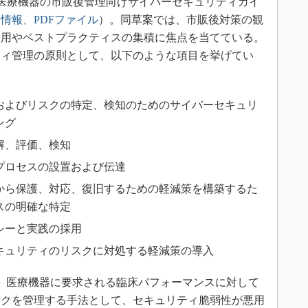
日、医療機器の市販後管理向けサイバーセキュリティガイ
情報、PDFファイル
）。同草案では、市販後対策の観
運用やベストプラクティスの集積に焦点を当てている。
ティ管理の原則として、以下のような項目を挙げてい
およびリスクの特定、検知のためのサイバーセキュリ
ング
解、評価、検知
プロセスの設置および伝達
から保護、対応、復旧するための軽減策を構築するた
スの明確な特定
シーと実践の採用
キュリティのリスクに対処する軽減策の導入
、医療機器に要求される臨床パフォーマンスに対して
スクを管理する手法として、セキュリティ脆弱性が悪用