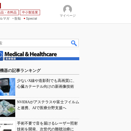
薬品・衣料品
中小製造業
マイページ
ルマガ
告知
Special
機器の記事ランキング
少ないX線や造影剤でも高画質に、
心臓カテーテル向けの新画像技術
NVIDIAがアステラスや富士フイルム
と連携、AIで医療分野支援へ
手術不要で音を届けるレーザー照射
技術を開発、次世代の難聴治療に