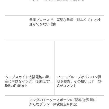
量産プロセスで、完璧な量産（組み立て）と検
査ができない理由
ペロブスカイト太陽電池の量
ソニーグループがタムロン買
産に有効なインク、従来比で1.
収を提案、その狙いは？ CF
5倍の性能向上
Oがコメント
マツダのモータースポーツの“聖地”は深川に、
新たなブランド体験拠点を開設