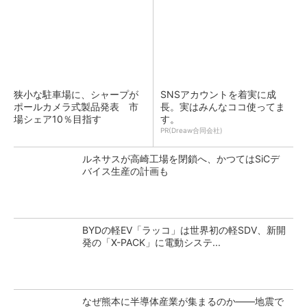
狭小な駐車場に、シャープが
SNSアカウントを着実に成
ポールカメラ式製品発表 市
長。実はみんなココ使ってま
場シェア10％目指す
す。
PR(Dreaw合同会社)
ルネサスが高崎工場を閉鎖へ、かつてはSiCデ
バイス生産の計画も
BYDの軽EV「ラッコ」は世界初の軽SDV、新開
発の「X-PACK」に電動システ...
なぜ熊本に半導体産業が集まるのか――地震で