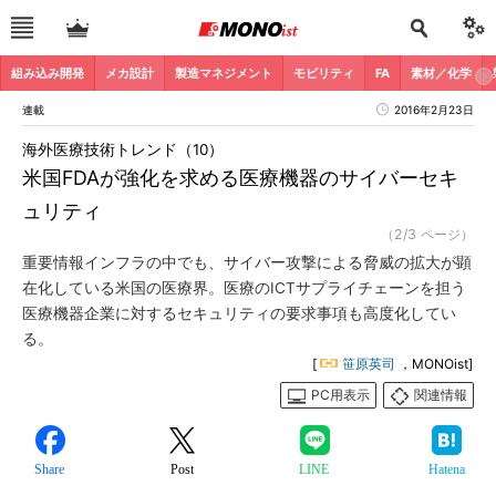
組み込み開発
メカ設計
製造マネジメント
モビリティ
FA
素材／化学
連載
2016年2月23日
海外医療技術トレンド（10）
米国FDAが強化を求める医療機器のサイバーセキ
ュリティ
（2/3 ページ）
重要情報インフラの中でも、サイバー攻撃による脅威の拡大が顕
在化している米国の医療界。医療のICTサプライチェーンを担う
医療機器企業に対するセキュリティの要求事項も高度化してい
る。
[
笹原英司
，MONOist]
PC用表示
関連情報
Share
Post
LINE
Hatena