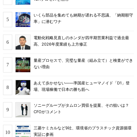
いくら部品を集めても納期が遅れる不思議、「納期順守
率」に潜むワナ
電動化戦略見直しのホンダが四半期営業利益で過去最
高、2026年度業績も上方修正
量産プロセスで、完璧な量産（組み立て）と検査ができ
ない理由
あえて歩かせない――準国産ヒューマノイド「D1」登
場、現場稼働で日本の勝ち筋へ
ソニーグループがタムロン買収を提案、その狙いは？
CFOがコメント
三菱ケミカルなど9社、環境省のプラスチック資源循環
実証に参画