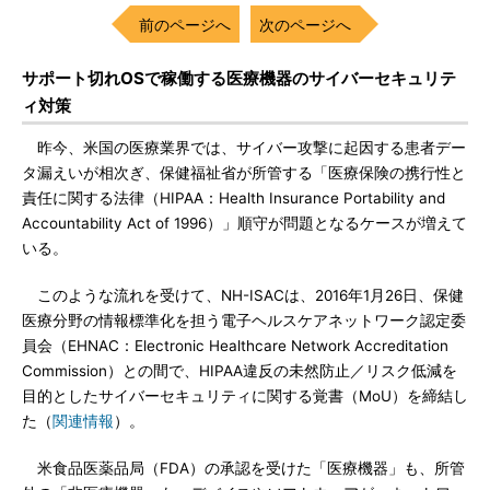
前のページへ
次のページへ
サポート切れOSで稼働する医療機器のサイバーセキュリテ
ィ対策
昨今、米国の医療業界では、サイバー攻撃に起因する患者デー
タ漏えいが相次ぎ、保健福祉省が所管する「医療保険の携行性と
責任に関する法律（HIPAA：Health Insurance Portability and
Accountability Act of 1996）」順守が問題となるケースが増えて
いる。
このような流れを受けて、NH-ISACは、2016年1月26日、保健
医療分野の情報標準化を担う電子ヘルスケアネットワーク認定委
員会（EHNAC：Electronic Healthcare Network Accreditation
Commission）との間で、HIPAA違反の未然防止／リスク低減を
目的としたサイバーセキュリティに関する覚書（MoU）を締結し
た（
関連情報
）。
米食品医薬品局（FDA）の承認を受けた「医療機器」も、所管