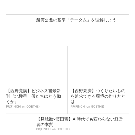
幾何公差の基準「データム」を理解しよう
【西野亮廣】ビジネス書最新
【西野亮廣】つくりたいもの
刊『北極星 僕たちはどう働
を追求できる環境の作り方と
くか』
は
PR(FINCHI on GOETHE)
PR(FINCHI on GOETHE)
【見城徹×藤田晋】AI時代でも変わらない経営
者の本質
PR(FINCHI on GOETHE)