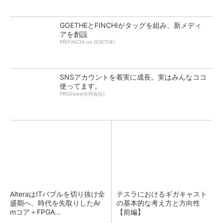
GOETHEとFINCHIがタッグを組み、新メディ
アを創設
PR(FINCHI on GOETHE)
SNSアカウントを着実に成長。実はみんなココ
使ってます。
PR(Dreaw合同会社)
AlteraはITバブルを切り抜け全
テスラにおけるギガキャスト
盛期へ、時代を先取りしたAr
の基本的な考え方と方向性
mコア＋FPGA...
【前編】