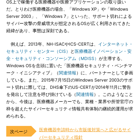
OS上で稼働する医療機器や医療アプリケーションの取り扱い
だ。とりわけ医療機器の場合、「Windows XP」や「Windows
Server 2003」、「Windows 7」といった、サポート切れによる
サイバー攻撃の脅威増大が想定されるOSが広く利用されてきた
経緯があり、事態は深刻である。
例えば、2013年、NH-ISACやICS-CERTは、
インターネット・
セキュリティ・センター（CIS）
と
医療機器イノベーション・安
全・セキュリティ・コンソーシアム（MDISS）
が主導する、
Windows OSを念頭に置いた「医療機器セキュリティ・ベンチマ
ーク・イニシアティブ」（
関連情報
）に、パートナーとして参画
している。また、2015年7月15日のWindows Server 2003のサポ
ート切れに際しては、DHS傘下のUS-CERTが2014年11月に警告
を発出して注意を呼び掛けている（
関連情報
）。このようなこと
から、今後は、医療機器メーカーでも、業種・業界や所管官庁の
枠を超えたサイバーセキュリティ情報共有体制の継続的運用が求
められる。
医療機器申請時から市販後対策へと広がるサイ
バーセキュリティ指針