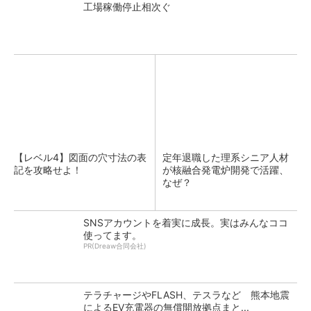
工場稼働停止相次ぐ
【レベル4】図面の穴寸法の表
定年退職した理系シニア人材
記を攻略せよ！
が核融合発電炉開発で活躍、
なぜ？
SNSアカウントを着実に成長。実はみんなココ
使ってます。
PR(Dreaw合同会社)
テラチャージやFLASH、テスラなど 熊本地震
によるEV充電器の無償開放拠点まと...