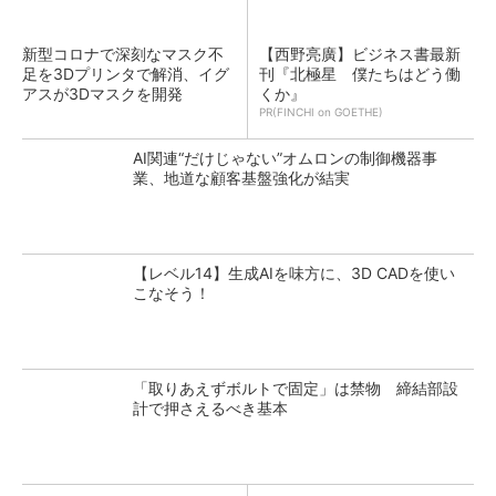
新型コロナで深刻なマスク不
【西野亮廣】ビジネス書最新
足を3Dプリンタで解消、イグ
刊『北極星 僕たちはどう働
アスが3Dマスクを開発
くか』
PR(FINCHI on GOETHE)
AI関連“だけじゃない”オムロンの制御機器事
業、地道な顧客基盤強化が結実
【レベル14】生成AIを味方に、3D CADを使い
こなそう！
「取りあえずボルトで固定」は禁物 締結部設
計で押さえるべき基本