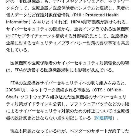
外の「非医療機器」も、デバイスやソフトウェアが、ネットワー
クを介して、医療施設／医療保険者のシステムと連携し、患者の
個人データなど保護対象保健情報（PHI：Protected Health
Information）をやりとりすれば、HIPAA順守義務が課せられる。
サイバーセキュリティの観点から、重要インフラである医療機関
のICTサプライチェーンを構成する外部委託先として、医療機器
企業に対するセキュリティ／プライバシー対策の要求事項も高度
化している。
医療機関や医療保険者のサイバーセキュリティ対策強化の影響
は、FDAが所管する医療機器規制にも影響が及んでいる。
FDAの医療機器サイバーセキュリティへの取り組みをみると、
2005年1月、ネットワーク接続される市販品（OTS：Off-the-
Shelf）ソフトウェアを組み込んだ医療機器のサイバーセキュリ
ティ対策ガイドラインを公表し、ソフトウェアパッチなどの手段
によるサイバーセキュリティ対策のための修正については医療機
器の設計変更とはならない点を明記している（
関連情報
）。
現在も問題となっているのが、ベンダーのサポートが終了した