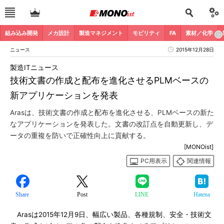
組み込み開発
メカ設計
製造マネジメント
モビリティ
FA
素材／化学
ニュース
2015年12月28日
製造ITニュース
技術文書の作成と配布を進化させるPLMベースの
新アプリケーションを発表
Arasは、技術文書の作成と配布を進化させる、PLMベースの新た
なアプリケーションを発表した。文書の改訂点を自動更新し、デ
ータの重複を防いで正確性向上に貢献する。
[MONOist]
PC用表示
関連情報
Share
Post
LINE
Hatena
Arasは2015年12月9日、幅広い製品、各種規制、安全・技術文