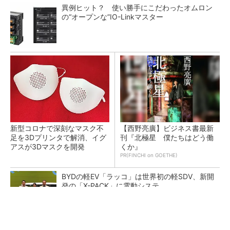
異例ヒット？ 使い勝手にこだわったオムロン
の“オープンな”IO-Linkマスター
新型コロナで深刻なマスク不
【西野亮廣】ビジネス書最新
足を3Dプリンタで解消、イグ
刊『北極星 僕たちはどう働
アスが3Dマスクを開発
くか』
PR(FINCHI on GOETHE)
BYDの軽EV「ラッコ」は世界初の軽SDV、新開
発の「X-PACK」に電動システ...
ペロブスカイト太陽電池の量産に有効なイン