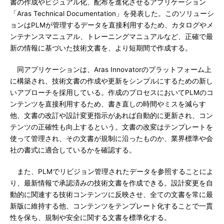
書の作成やビジュアル化、配布を進化させるアプリケーション
「Aras Technical Documentation」を発表した。このソリューシ
ョンはPLMが管理するデータを直接利用するため、カタログやメ
ンテナンスマニュアル、トレーニングマニュアルなど、正確で最
新の情報に基づいた技術文書を、より短期間で作成する。
同アプリケーションは、Aras Innovatorのプラットフォーム上
に構築され、技術文書の作成や更新をシンプルにするための新し
いアプローチを採用している。作成のプロセスにおいてPLMのコ
ンテンツを直接利用するため、書き直しの時間やミスを減らす
他、文書の改訂や設計変更指示があれば自動的に更新され、コン
テンツの正確性も向上するという。文書の改変はテンプレートを
使って管理され、その文書が規制に沿ったものか、業界標準や会
社の書式に適合しているかを確認する。
また、PLMでリビジョン管理されたデータを参照することによ
り、最新情報で承認済みの技術文書を作成できる。設計変更を自
動的に関連する技術コンテンツに反映させ、全ての文書を常に最
新版に維持する他、コンテンツをテンプレート化することで一貫
性を保ち、規制や安全に関する文書を標準化する。