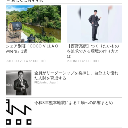
シェア別荘「COCO VILLA O
【西野亮廣】つくりたいもの
wners」3選
を追求できる環境の作り方と
は
PR(COCO VILLA on GOETHE)
PR(FINCHI on GOETHE)
全員がリーダーシップを発揮し、自分より優れ
た人財を育成する
PR(dentsu Japan)
令和8年熊本地震による工場への影響まとめ