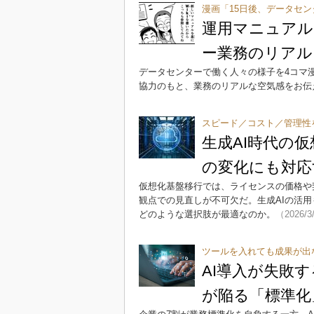
漫画「15日後、データセ
運用マニュアル
ー業務のリアル
データセンターで働く人々の様子を4コマ
協力のもと、業務のリアルな空気感をお伝
スピード／コスト／管理性
生成AI時代の
の変化にも対応
仮想化基盤移行では、ライセンスの価格や
観点での見直しが不可欠だ。生成AIの活用
どのような選択肢が最適なのか。
（2026/3
ツールを入れても成果が出
AI導入が失敗す
が陥る「標準化