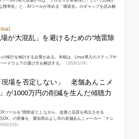
AIツールの導入現場からは「プロセスが未整理だ」という悲鳴が
な標準化」と、AIツールが求める「構造化」のギャップを読み解
【後編】
で現場が大混乱」を避けるための“地雷除
nuxへの移行を検討する企業がある。本稿は、Linux導入のステップや
ハードウェアの選び方を解説する。
（2026/1/24）
「現場を否定しない」 老舗あんこメ
」が1000万円の削減を生んだ傾聴力
Xツールを“潤滑油”にしながら、改善と品質を両立させる
点DX」の実像を、愛知県みよし市の老舗あんこメーカー「ナニ
026/1/15）