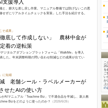
AI支援導入
備と、膨大な差し戻し作業。マニュアル整備では防げないこの悪
修せずにリアルタイムチェックを実装」した手法を紹介する。
こそ成果」
徹底して作成しない」 農林中金が
定着の逆転策
金庫がデジタルアダプションプラットフォーム「WalkMe」を導入
発表した。年末調整時期の問い合わせ削減などの成果が出てい
こ
2
を
ご
」に短縮
い
円削減 老舗シール・ラベルメーカーが
か
上
の
させたAIの使い方
がAIマニュアル「Teachme Biz」で不適合品を半減し、新人教
hme Bizをどのように使ったのか？
（2026/6/26）