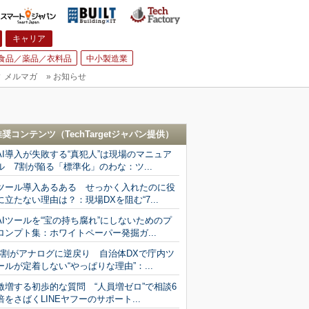
キャリア
食品／薬品／衣料品
中小製造業
▼
メルマガ
»
お知らせ
推奨コンテンツ（
TechTargetジャパン
提供）
AI導入が失敗する“真犯人”は現場のマニュア
ル 7割が陥る「標準化」のわな：ツ...
ツール導入あるある せっかく入れたのに役
に立たない理由は？：現場DXを阻む“7...
AIツールを“宝の持ち腐れ”にしないためのプ
ロンプト集：ホワイトペーパー発掘ガ...
8割がアナログに逆戻り 自治体DXで庁内ツ
ールが定着しない“やっぱりな理由”：...
激増する初歩的な質問 “人員増ゼロ”で相談6
倍をさばくLINEヤフーのサポート...