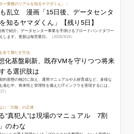
ンター業務のリアルを知るヤマダくん」：
も乱立 漫画「15日後、データセンタ
を知るヤマダくん」【残り5日】
漫画で紹介。データセンター事業を手掛けるブロードバンドタワー
えします。更新は毎営業日。
（2026/3/24）
を全て満たす方法
仮想化基盤刷新、既存VMを守りつつ将来
する選択肢は
契約形態の検討に加え、運用マニュアルや人材育成など、多様な
も進む中、将来性と管理性を備えたITインフラを実現するには、
/27）
ない「欠陥」の正体
る“真犯人”は現場のマニュアル 7割
」のわな