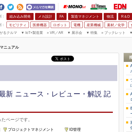
組み込み開発
メカ設計
FA
製造マネジメント
物流
R＆D
モビリティ
医療機器
ロボット
電機
産業機械
素材／化学
がるクルマ
▼
IoT×製造業
»
VR／AR
▼
展示会
▼
特集
»
ブックレット
マニュアル
最新 ニュース・レビュー・解説 記
ったページです。
能
プロジェクトマネジメント
ID管理