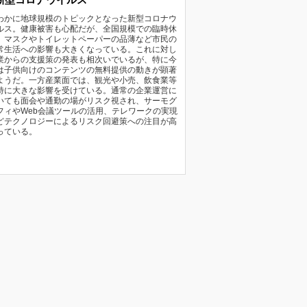
わかに地球規模のトピックとなった新型コロナウ
ルス。健康被害も心配だが、全国規模での臨時休
、マスクやトイレットペーパーの品薄など市民の
常生活への影響も大きくなっている。これに対し
業からの支援策の発表も相次いでいるが、特に今
は子供向けのコンテンツの無料提供の動きが顕著
ようだ。一方産業面では、観光や小売、飲食業等
特に大きな影響を受けている。通常の企業運営に
いても面会や通勤の場がリスク視され、サーモグ
フィやWeb会議ツールの活用、テレワークの実現
どテクノロジーによるリスク回避策への注目が高
っている。