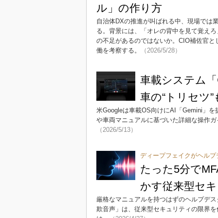
ル」の作り方
自治体DXの推進が叫ばれる中、現場では
る。背景には、「オレの背中を見て覚えろ
の不足があるのではないか。CIO補佐官と
働を考察する。
（2026/5/28）
車載システム「Goo
車の“トリセツ
米Googleは車載OS向けにAI「Gemi
や車両マニュアルに基づいた詳細な操作ガ
（2026/5/13）
ディープフェイクがヘルプ
たった5分でM
かす従来型セキ
厳格なマニュアルを持つはずのヘルプデス
欺音声」は、従来型セキュリティの限界を