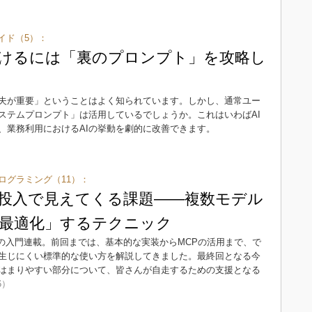
イド（5）：
ずけるには「裏のプロンプト」を攻略し
工夫が重要」ということはよく知られています。しかし、通常ユー
ステムプロンプト」は活用しているでしょうか。これはいわばAI
、業務利用におけるAIの挙動を劇的に改善できます。
Iプログラミング（11）：
Iの実戦投入で見えてくる課題――複数モデル
最適化」するテクニック
グラミングの入門連載。前回までは、基本的な実装からMCPの活用まで、で
生じにくい標準的な使い方を解説してきました。最終回となる今
はまりやすい部分について、皆さんが自走するための支援となる
6）