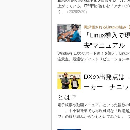
企業の7割が業務標準化を自負する一方、
上がっている。IT部門が苦しむ「アナログ
く。
（2026/2/20）
再評価されるLinuxの強み
「Linux導入
去”マニュアル
Windows 10のサポート終了を迎え、Li
注意点、最適なディストリビューションや
DXの出発点は
ーカー「ナニワ
とは？
電子帳票や動画マニュアルといった複数のD
――。中小製造業でも再現可能な「現場起
ワ」の取り組みからひもといてみたい。
（2