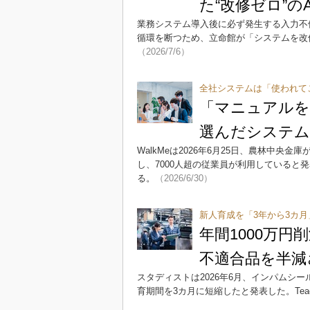
た“改修ゼロ”の
業務システム導入後に必ず発生する入力不
循環を断つため、立命館が「システムを改
（2026/7/6）
全社システムは「使われて
「マニュアルを
選んだシステム
WalkMeは2026年6月25日、農林中央
し、7000人超の従業員が利用していると
る。
（2026/6/30）
新人育成を「3年から3カ月
年間1000万
不適合品を半減
スタディストは2026年6月、インパムシール
育期間を3カ月に短縮したと発表した。Teac