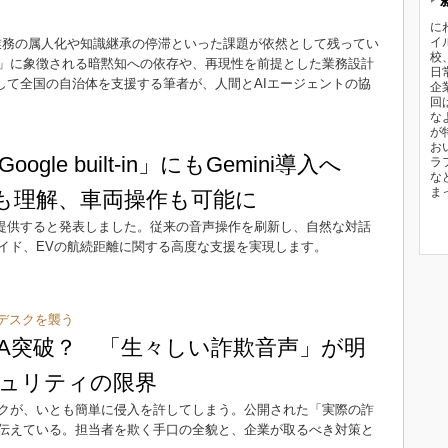
に
イ
業務の属人化や知識継承の停滞といった課題が依然として残ってい
校
」に象徴される暗黙知への依存や、再現性を前提とした業務設計
日
して全国の自治体を支援する筆者が、人間とAIエージェントの協
企
回
な
が
お
gle built-in」にもGemini導入へ
ラ
な
ま
”も理解、車両操作も可能に
ni」を提供すると発表しました。従来の音声操作を刷新し、自然な対話
イド、EVの航続距離に関する高度な支援を実現します。
デスクを襲う
FA突破？ 「生々しい詐欺音声」が明
ュリティの限界
クが、いとも簡単に侵入を許してしまう。公開された「実際の詐
伝えている。担当者を欺く手口の全貌と、企業が取るべき対策と