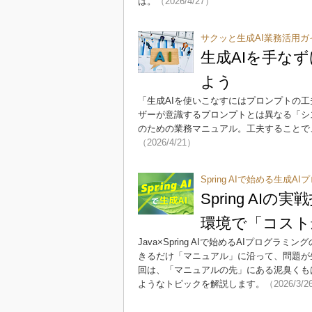
は。
（2026/4/27）
サクッと生成AI業務活用ガ
生成AIを手な
よう
「生成AIを使いこなすにはプロンプトの
ザーが意識するプロンプトとは異なる「シ
のための業務マニュアル。工夫することで
（2026/4/21）
Spring AIで始める生成A
Spring A
環境で「コスト
Java×Spring AIで始めるAIプロ
きるだけ「マニュアル」に沿って、問題が
回は、「マニュアルの先」にある泥臭くも
ようなトピックを解説します。
（2026/3/2