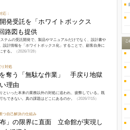
対応：
開発受託を「ホワイトボックス
回路図も提供
システムの受託開発で、製品やマニュアルだけでなく、設計書や
こ
。設計情報を「ホワイトボックス化」することで、顧客自身に
にする。
（2026/7/28）
戻り対処
を奪う「無駄な作業」 手戻り地獄
い理由
りといった本来の業務以外の対処に追われ、疲弊している。既
打ちできない。真の課題はどこにあるのか。
（2026/7/15）
断つ自己解決の仕組み
布」の限界に直面 立命館が実現し