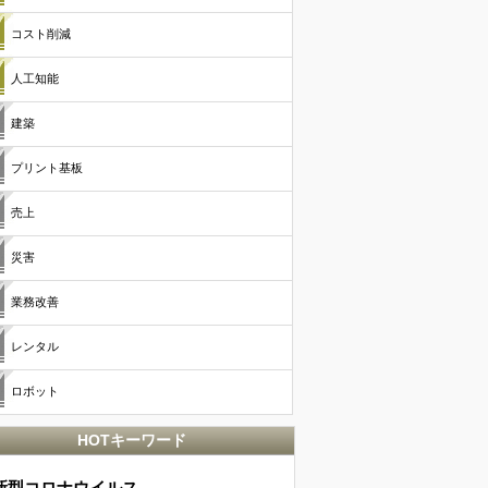
コスト削減
人工知能
建築
プリント基板
売上
災害
業務改善
レンタル
ロボット
HOTキーワード
新型コロナウイルス