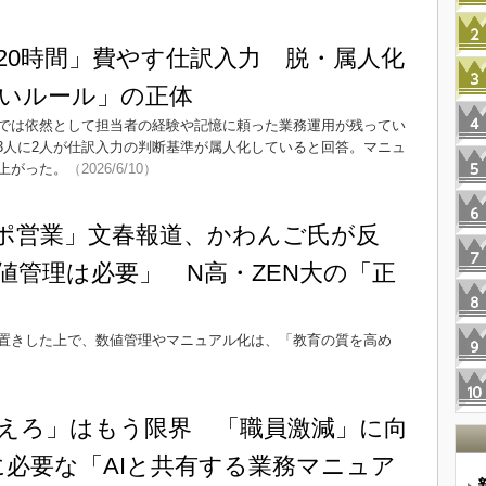
20時間」費やす仕訳入力 脱・属人化
いルール」の正体
では依然として担当者の経験や記憶に頼った業務運用が残ってい
約3人に2人が仕訳入力の判断基準が属人化していると回答。マニュ
上がった。
（2026/6/10）
ポ営業」文春報道、かわんご氏が反
値管理は必要」 N高・ZEN大の「正
置きした上で、数値管理やマニュアル化は、「教育の質を高め
2）
えろ」はもう限界 「職員激減」に向
に必要な「AIと共有する業務マニュア