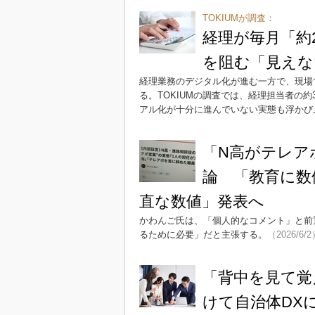
TOKIUMが調査：
経理が毎月「約
を阻む「見えな
経理業務のデジタル化が進む一方で、現場
る。TOKIUMの調査では、経理担当者の
アル化が十分に進んでいない実態も浮かび
「N高がテレア
論 「教育に数
直な数値」発表へ
かわんご氏は、「個人的なコメント」と前
るために必要」だと主張する。
（2026/6/
「背中を見て覚
けて自治体DX