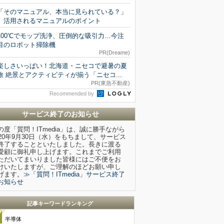
「そのマニュアル、本当に見られている？」
活用されるマニュアルのポイント
100℃でモップ洗浄、圧倒的な吸引力…今注
目のロボット掃除機
PR(Dreame)
楽しさいっぱい！北海道・ニセコで避暑の夏
旅 絶景とアクティビティが揃う「ニセコ...
PR(東急不動産)
Recommended by
サービス終了のお知らせ
の度「質問！ITmedia」は、誠に勝手ながら
020年9月30日（水）をもちまして、サービス
終了することといたしました。長きに渡る
愛顧に御礼申し上げます。これまでご利用
ただいてまいりました皆様にはご不便をお
けいたしますが、ご理解のほどお願い申し
げます。
≫「質問！ITmedia」サービス終了
お知らせ
記事キーワードランキング
半導体