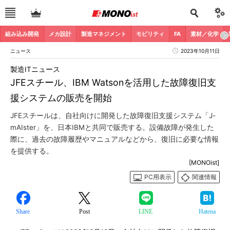
組み込み開発
メカ設計
製造マネジメント
モビリティ
FA
素材／化学
ニュース
2023年10月11日
製造ITニュース
JFEスチール、IBM Watsonを活用した故障復旧支
援システムの販売を開始
JFEスチールは、自社向けに開発した故障復旧支援システム「J-
mAIster」を、日本IBMと共同で販売する。設備故障が発生した
際に、過去の故障履歴やマニュアルなどから、復旧に必要な情報
を提供する。
[MONOist]
PC用表示
関連情報
Share
Post
LINE
Hatena