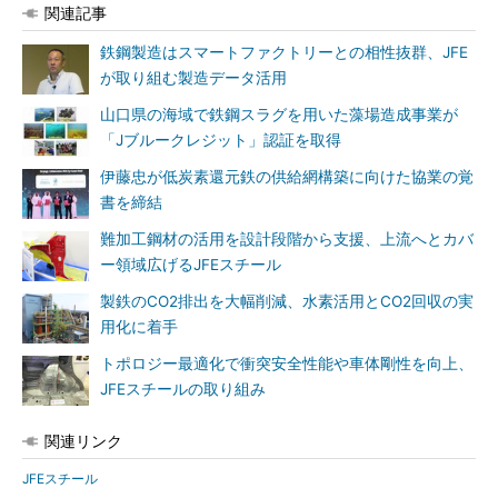
関連記事
鉄鋼製造はスマートファクトリーとの相性抜群、JFE
が取り組む製造データ活用
山口県の海域で鉄鋼スラグを用いた藻場造成事業が
「Jブルークレジット」認証を取得
伊藤忠が低炭素還元鉄の供給網構築に向けた協業の覚
書を締結
難加工鋼材の活用を設計段階から支援、上流へとカバ
ー領域広げるJFEスチール
製鉄のCO2排出を大幅削減、水素活用とCO2回収の実
用化に着手
トポロジー最適化で衝突安全性能や車体剛性を向上、
JFEスチールの取り組み
関連リンク
JFEスチール