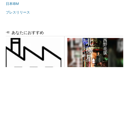
日本IBM
プレスリリース
あなたにおすすめ
令和8年熊本地震による工場へ
【西野亮廣】ビジネス書最新
の影響まとめ
刊『北極星 僕たちはどう働
くか』
PR(FINCHI on GOETHE)
【西野亮廣】つくりたいものを追求できる環境
の作り方とは
PR(FINCHI on GOETHE)