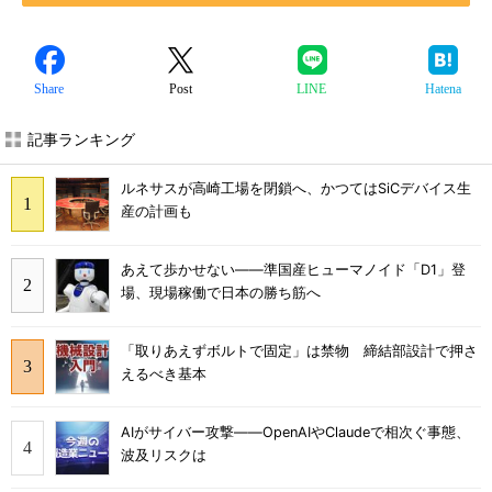
Share
Post
LINE
Hatena
記事ランキング
ルネサスが高崎工場を閉鎖へ、かつてはSiCデバイス生
産の計画も
あえて歩かせない――準国産ヒューマノイド「D1」登
場、現場稼働で日本の勝ち筋へ
「取りあえずボルトで固定」は禁物 締結部設計で押さ
えるべき基本
AIがサイバー攻撃――OpenAIやClaudeで相次ぐ事態、
波及リスクは