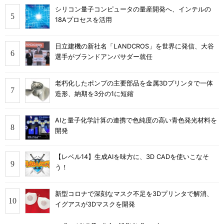
シリコン量子コンピュータの量産開発へ、インテルの
18Aプロセスを活用
日立建機の新社名「LANDCROS」を世界に発信、大谷
選手がブランドアンバサダー就任
老朽化したポンプの主要部品を金属3Dプリンタで一体
造形、納期を3分の1に短縮
AIと量子化学計算の連携で色純度の高い青色発光材料を
開発
【レベル14】生成AIを味方に、3D CADを使いこなそ
う！
新型コロナで深刻なマスク不足を3Dプリンタで解消、
イグアスが3Dマスクを開発