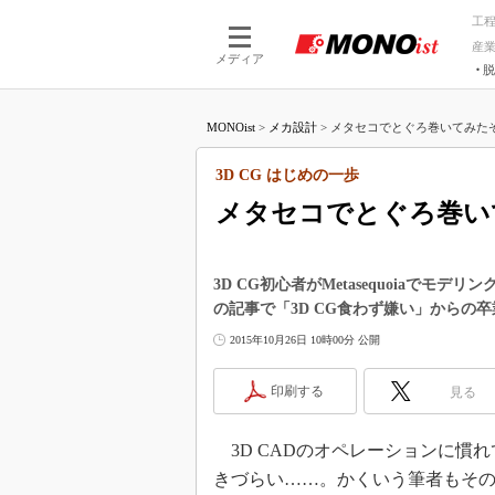
工
産
メディア
脱
つながる技術
AI×技術
MONOist
>
メカ設計
>
メタセコでとぐろ巻いてみたぞーい
つながる工場
AI×設備
つながるサービ
Physical
3D CG はじめの一歩
メタセコでとぐろ巻い
3D CG初心者がMetasequoiaで
の記事で「3D CG食わず嫌い」からの
2015年10月26日 10時00分 公開
印刷する
見る
3D CADのオペレーションに慣れ
きづらい……。かくいう筆者もその