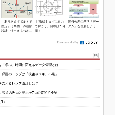
「取りあえずボルトで
【問題1】まずは自力
幾何公差の基準「デー
固定」は禁物 締結部
で解こう。目標は25分
タム」を理解しよう
設計で押さえるべき基
間！
本
Recommended by
PR
を「学ぶ」時間に変えるデータ管理とは
用 課題のトップは「技術やスキル不足」
を支えるレンズ設計とは？
り替えの理由と効果を7つの質問で検証
6月）