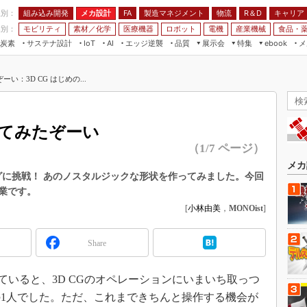
程別：
組み込み開発
メカ設計
製造マネジメント
物流
R＆D
キャリア
FA
業別：
モビリティ
素材／化学
医療機器
ロボット
電機
産業機械
食品・
炭素
サステナ設計
エッジ逆襲
品質
展示会
特集
メ
IoT
AI
ebook
伝承
組み込み開発
CEATEC
読者調査まとめ
編集後記
：3D CG はじめの...
JIMTOF
保全
メカ設計
つながるクルマ
組込み/エッジ コンピューティング
ス
 AI
製造マネジメント
5G
展＆IoT/5Gソリューション展
VR／AR
FA
てみたぞーい
IIFES
モビリティ
フィールドサービス
（1/7 ページ）
国際ロボット展
素材／化学
FPGA
メカ
ジャパンモビリティショー
モデリングに挑戦！ あのノスタルジックな形状を作ってみました。今回
組み込み画像技術
卒業です。
TECHNO-FRONTIER
組み込みモデリング
[
小林由美
，
MONOist
]
人テク展
Windows Embedded
スマート工場EXPO
Share
車載ソフト開発
EdgeTech+
ISO26262
ていると、3D CGのオペレーションにいまいち取っつ
日本ものづくりワールド
無償設計ツール
1人でした。ただ、これまできちんと操作する機会が
AUTOMOTIVE WORLD