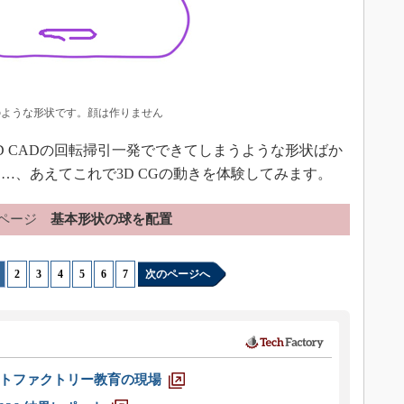
のような形状です。顔は作りません
 CADの回転掃引一発でできてしまうような形状ばか
…、あえてこれで3D CGの動きを体験してみます。
ページ
基本形状の球を配置
|
2
|
3
|
4
|
5
|
6
|
7
次のページへ
トファクトリー教育の現場