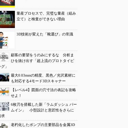
量産プロセスで、完璧な量産（組み
立て）と検査ができない理由
3D技術が変えた「靴選び」の常識
顧客の要望をうのみにするな 分析ま
ひを抜け出す「超上流のプロトタイピ
ング」
最大0.03mmの精度、黒色／光沢素材に
も対応する4モード3Dスキャナー
【レベル4】図面の穴寸法の表記を攻略
せよ！
6枚刃を搭載した新「ラムダッシュ パー
ムイン」 小型設計と意匠性をさらに
追求
老朽化したポンプの主要部品を金属3D