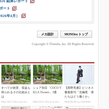
026 結果レポート
レポート
026年4月）
メカ設計
MONOist トップ
Copyright © ITmedia, Inc. All Rights Reserved.
すべてが絶景、収益も
シェア別荘「COCO V
【西野亮廣】ビジネス
得られるその仕組みと
ILLA Owners」3選
書最新刊『北極星 僕
は
たちはどう働くか』
PR(COCO VILLA on GOETHE)
PR(COCO VILLA on GOETHE)
PR(FINCHI on GOETHE)