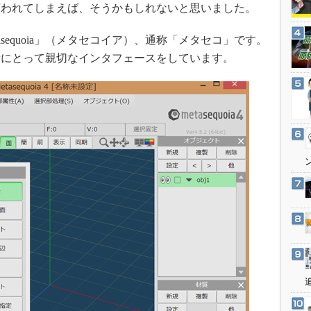
3Dプリンタ
言われてしまえば、そうかもしれないと思いました。
産業オープンネット展
デジタルツインとCAE
sequoia」（メタセコイア）、通称「メタセコ」です。
S＆OP
者にとって親切なインタフェースをしています。
インダストリー4.0
イノベーション
製造業ビッグデータ
メイドインジャパン
植物工場
知財マネジメント
海外生産
グローバル設計・開発
制御セキュリティ
新型コロナへの対応