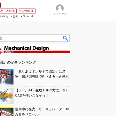
薬品・衣料品
中小製造業
マイページ
ルマガ
告知
Special
設計の記事ランキング
「取りあえずボルトで固定」は禁
物 締結部設計で押さえるべき基本
【レベル14】生成AIを味方に、3D
CADを使いこなそう！
使用中に発火、サーキュレーター10
万台をリコール