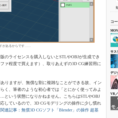
コー
MO
ドがあるからです……
サス
のライセンスを購入しないとSTLやOBJが生成でき
ファ程度で買えます）、取りあえずの3D CG練習用に
デジ
er」がありますが、無償な割に複雑なことができる故、イン
づらく、筆者のような初心者では「とにかく使ってみよ
VR
…という状態になりかねません。こちらはSTLやOBJ
応しているので、3D CGモデリングの操作に少し慣れ
（
関連記事：無償3D CGソフト「Blender」の操作 超基