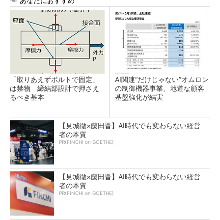
あなたにおすすめ
「取りあえずボルトで固定」
AI関連“だけじゃない”オムロン
は禁物 締結部設計で押さえ
の制御機器事業、地道な顧客
るべき基本
基盤強化が結実
【見城徹×藤田晋】AI時代でも変わらない経営
者の本質
PR(FINCHI on GOETHE)
【見城徹×藤田晋】AI時代でも変わらない経営
者の本質
PR(FINCHI on GOETHE)