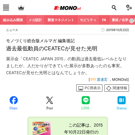
組み込み開発
メカ設計
製造マネジメント
モビリティ
FA
素材／化学
ニュース
2015年10月22日
モノづくり総合版メルマガ 編集後記
過去最低動員のCEATECが見せた光明
展示会「CEATEC JAPAN 2015」の動員は過去最低レベルとなり
ましたが、人だかりができていた展示が多数あったのも事実。
CEATECが見せた光明とはなんでしょうか。
[
渡邊宏
，MONOist]
PC用表示
関連情報
Share
Post
LINE
Hatena
この記事は、2015
年10月22日発行の