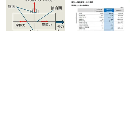
「取りあえずボルトで固定」
AI関連“だけじゃない”オムロン
は禁物 締結部設計で押さえ
の制御機器事業、地道な顧客
るべき基本
基盤強化が結実
チームが本音で意見を交わし合い、多様な人財
が挑戦できる組織へ
PR(dentsu Japan)
全員がリーダーシップを発揮し、自分より優れ
た人財を育成する
PR(dentsu Japan)
【見城徹×藤田晋】AI時代でも変わらない経営