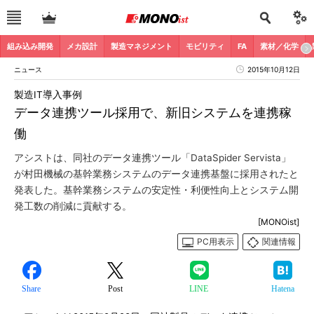
組み込み開発
メカ設計
製造マネジメント
モビリティ
FA
素材／化学
ニュース
2015年10月12日
製造IT導入事例
データ連携ツール採用で、新旧システムを連携稼
働
アシストは、同社のデータ連携ツール「DataSpider Servista」
が村田機械の基幹業務システムのデータ連携基盤に採用されたと
発表した。基幹業務システムの安定性・利便性向上とシステム開
発工数の削減に貢献する。
[MONOist]
PC用表示
関連情報
Share
Post
LINE
Hatena