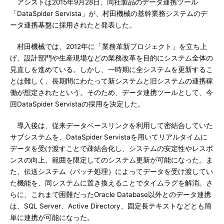
アシストは2015年9月28日、同社製品のデータ連携ツール
「DataSpider Servista」が、村田機械の基幹業務システムのデ
ータ連携基盤に採用されたと発表した。
村田機械では、2012年に「業務革新プロジェクト」を立ち上
げ、設計部門や生産現場などの業務改革を目的にシステム全体の
見直しを進めている。しかし、一時期に全システムを更新するこ
とは難しく、長期間にわたって新システムと旧システムの連携稼
働が想定されたという。そのため、データ連携ツールとして、今
回DataSpider Servistaの採用を決定した。
導入後は、従来データベースリンクを利用して密結合していた
サブシステムを、DataSpider Servistaを用いてリアルタイムに
データを受け渡すことで疎結合化し、システムの安定性やレスポ
ンスの向上、範囲を限定してのシステム更新が可能になった。ま
た、伝送システム（バッチ処理）によってデータを受け渡してい
た機能を、同システムに置き換えることでタイムラグを解消。さ
らに、これまで困難だったOracle Database以外とのデータ連携
は、SQL Server、Active Directory、固定長テキストなどとも簡
単に連携が可能になった。