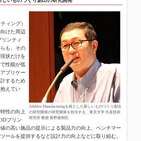
を核とした新しいものづくり創出の研究開発
プリンティング）
に向けた周辺
プリンティ
がらも、その
。現状だけを
どで性能が低
たアプリケー
設計するため
を抱えてい
Additive Manufacturingを核とした新しいものづくり創出
特性の向上
の研究開発の研究開発を担当する、東京大学 生産技術
研究所 教授 新野俊樹氏
3Dプリン
価値の高い施品の提示による製品力の向上、ベンチマー
るツールを提供するなど設計力の向上などに取り組む。