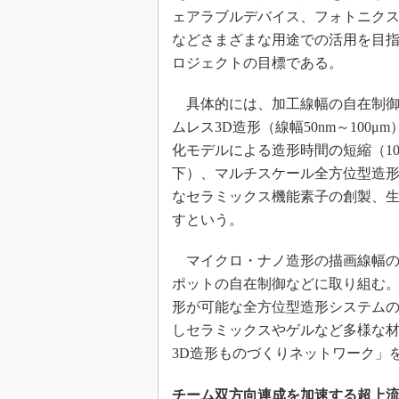
ェアラブルデバイス、フォトニク
などさまざまな用途での活用を目
ロジェクトの目標である。
具体的には、加工線幅の自在制御
ムレス3D造形（線幅50nm～100μm
化モデルによる造形時間の短縮（10
下）、マルチスケール全方位型造形
なセラミックス機能素子の創製、生
すという。
マイクロ・ナノ造形の描画線幅の
ポットの自在制御などに取り組む
形が可能な全方位型造形システム
しセラミックスやゲルなど多様な
3D造形ものづくりネットワーク」
チーム双方向連成を加速する超上