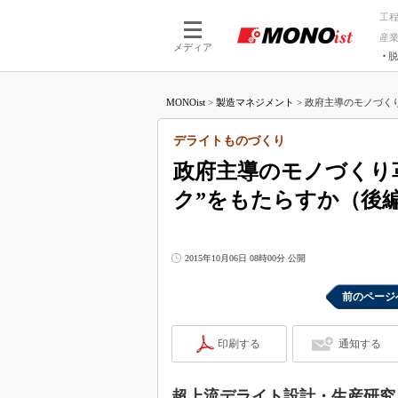
工
産
メディア
脱
つながる技術
AI×技術
MONOist
>
製造マネジメント
>
政府主導のモノづくり
つながる工場
AI×設備
つながるサービ
Physical
デライトものづくり
政府主導のモノづくり
ク”をもたらすか（後
2015年10月06日 08時00分 公開
前のページ
印刷する
通知する
超上流デライト設計・生産研究