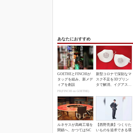
あなたにおすすめ
GOETHEとFINCHIが
新型コロナで深刻なマ
タッグを組み、新メデ
スク不足を3Dプリン
ィアを創設
タで解消、イグアスが
3Dマスクを開発
PR(FINCHI on GOETHE)
ルネサスが高崎工場を
【西野亮廣】つくりた
閉鎖へ、かつてはSiC
いものを追求できる環