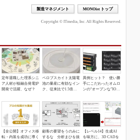
製造マネジメント
MONOist トップ
Copyright © ITmedia, Inc. All Rights Reserved.
定年退職した理系シニ
ペロブスカイト太陽電
異例ヒット？ 使い勝
ア人材が核融合発電炉
池の量産に有効なイン
手にこだわったオムロ
開発で活躍、なぜ？
ク、従来比で1.5倍の
ンの“オープンな”IO-L
性能向上
inkマスター
【全公開】オフィス移
顧客の要望をうのみに
【レベル14】生成AI
転・内装を成功に導く
するな 分析まひを抜
を味方に、3D CADを