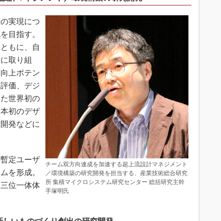
の実現につ
化を目指す。
とともに、自
築に取り組
質向上ポテン
や評価、デジ
した世界初の
日本初のデザ
究開発などに
暫定ユーザ
チーム双方向連成を加速する超上流設計マネジメント
アムを形成。
／環境構築の研究開発を担当する、産業技術総合研究
所 集積マイクロシステム研究センター 総括研究主幹
に三位一体体
手塚明氏