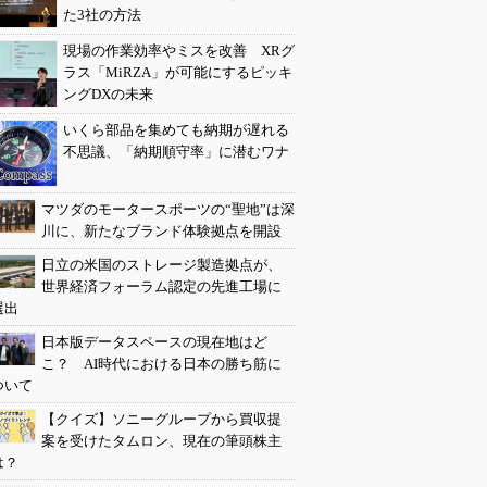
た3社の方法
現場の作業効率やミスを改善 XRグ
ラス「MiRZA」が可能にするピッキ
ングDXの未来
いくら部品を集めても納期が遅れる
不思議、「納期順守率」に潜むワナ
マツダのモータースポーツの“聖地”は深
川に、新たなブランド体験拠点を開設
日立の米国のストレージ製造拠点が、
世界経済フォーラム認定の先進工場に
選出
日本版データスペースの現在地はど
こ？ AI時代における日本の勝ち筋に
ついて
【クイズ】ソニーグループから買収提
案を受けたタムロン、現在の筆頭株主
は？