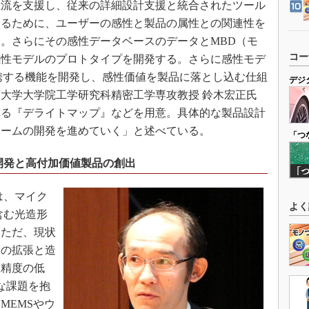
流を支援し、従来の詳細設計支援と統合されたツール
するために、ユーザーの感性と製品の属性との関連性を
。さらにその感性データベースのデータとMBD（モ
コー
感性モデルのプロトタイプを開発する。さらに感性モデ
携する機能を開発し、感性価値を製品に落とし込む仕組
デジ
大学大学院工学研究科精密工学専攻教授 鈴木宏正氏
れる『デライトマップ』などを用意。具体的な製品設計
ォームの開発を進めていく」と述べている。
「つ
開発と高付加価値製品の創出
は、マイク
よく
含む光造形
。ただ、現状
幅の拡張と造
工精度の低
な課題を抱
MEMSやウ