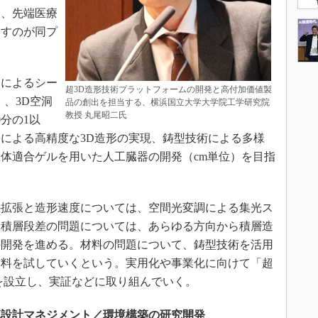
ス、先端医療
指すのが同プ
によるシー
超3D造形技術プラットフォームの開発と高付加価値製
）、3D空洞
品の創出を担当する、横浜国立大学大学院工学研究院
教授 丸尾昭二氏
分の1以
による高精度な3D造形の実現、鋳型技術による多様
体適合ゲルを用いた人工臓器の開発（cm単位）を目指
拡張と造形速度については、空間光変調による集光ス
。積層段差の問題については、あらゆる方向から積層造
の開発を進める。材料の問題について、鋳型技術を活用
材料を試していくという。実用化や事業化に向けて「超
を設立し、実証などに取り組んでいく。
流設計マネジメント／環境構築の研究開発