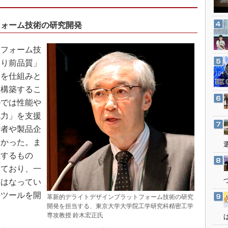
3Dプリンタ
産業オープンネット展
デジタルツインとCAE
フォーム技術の研究開発
S＆OP
フォーム技
インダストリー4.0
たり前品質」
イノベーション
品を仕組みと
製造業ビッグデータ
を構築するこ
メイドインジャパン
ルでは性能や
植物工場
魅力」を支援
計者や製品企
知財マネジメント
きかった。ま
海外生産
在するもの
グローバル設計・開発
っており、一
制御セキュリティ
にはなってい
新型コロナへの対応
のツールを開
革新的デライトデザインプラットフォーム技術の研究
開発を担当する、東京大学大学院工学研究科精密工学
専攻教授 鈴木宏正氏