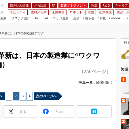
程別：
組み込み開発
メカ設計
製造マネジメント
物流
R＆D
キャリア
FA
業別：
モビリティ
素材／化学
医療機器
ロボット
電機
産業機械
食品・
炭素
サステナ設計
エッジ逆襲
品質
展示会
特集
メ
IoT
AI
ebook
伝承
組み込み開発
CEATEC
読者調査まとめ
編集後記
革新は、日本の製造業に“ワク...
JIMTOF
保全
メカ設計
つながるクルマ
組込み/エッジ コンピューティング
ス
 AI
製造マネジメント
5G
展＆IoT/5Gソリューション展
VR／AR
FA
革新は、日本の製造業に“ワクワ
IIFES
モビリティ
フィールドサービス
編）
国際ロボット展
素材／化学
FPGA
製造
（2/4 ページ）
ジャパンモビリティショー
組み込み画像技術
TECHNO-FRONTIER
[
三島一孝
，
MONOist
]
組み込みモデリング
人テク展
Windows Embedded
へ
1
|
2
|
3
|
4
次のページへ
スマート工場EXPO
車載ソフト開発
EdgeTech+
見る
Share
ISO26262
日本ものづくりワールド
無償設計ツール
AUTOMOTIVE WORLD