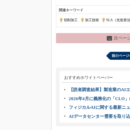
関連キーワード
切削加工
|
加工技術
|
SLA（光造形
次ペー
→
前のページ
おすすめホワイトペーパー
【読者調査結果】製造業のAI
2026年4月に義務化の「CL
フィジカルAIに関する最新ニュー
AIデータセンター需要を取り