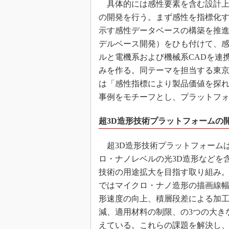
具体的には感性要素を含む設計上
の開発を行う。まず感性を指標化
示す感性データベースの構築を推進
デルベース開発）をひも付けて、
ルと電機系および機械系CADを連
みを作る。同テーマを担当する東京
は「感性指標により製品価値を探
事例をモチーフとし、プラットフ
超3D造形技術プラットフォームの
超3D造形技術プラットフォーム
ロ・ナノレベルの光3D造形などを
技術の用途拡大を目指す取り組み
ではマイクロ・ナノ造形の描画線
形速度の向上、積層段差による加
減、適用材料の制限、の3つの大き
えている。これらの課題を解決し、