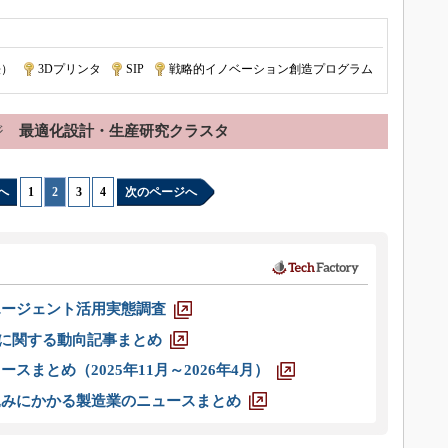
法）
|
3Dプリンタ
|
SIP
|
戦略的イノベーション創造プログラム
ジ
最適化設計・生産研究クラスタ
へ
1
|
2
|
3
|
4
次のページへ
エージェント活用実態調査
O」に関する動向記事まとめ
スまとめ（2025年11月～2026年4月）
込みにかかる製造業のニュースまとめ