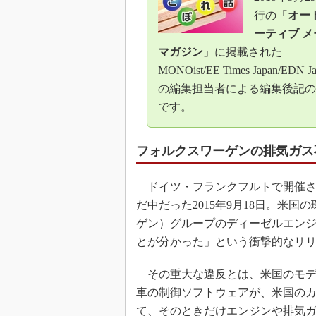
行の「
オー
ーティブ メ
マガジン
」に掲載された
MONOist/EE Times Japan/EDN J
の編集担当者による編集後記の
です。
フォルクスワーゲンの排気ガス
ドイツ・フランクフルトで開催され
だ中だった2015年9月18日。米国の
ゲン）グループのディーゼルエン
とが分かった」という衝撃的なリ
その重大な違反とは、米国のモデルイ
車の制御ソフトウェアが、米国のカ
て、そのときだけエンジンや排気