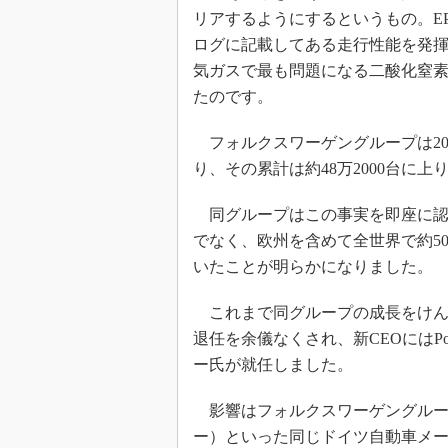
リアするようにするというもの。E
ログに記載してある走行性能を発
気ガスで最も問題になる二酸化窒素
たのです。
フォルクスワーゲングループは20
り、その累計は約48万2000台に上
同グループはこの事実を即座に認
でなく、欧州を含めて全世界で約5
いたことが明らかになりました。
これまで同グループの成長をけん
退任を余儀なくされ、新CEOにはP
ー氏が就任しました。
影響はフォルクスワーゲングループだ
ー）といった同じドイツ自動車メ