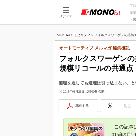
工
産
メディア
脱
つながる技術
AI×技術
MONOist
>
モビリティ
>
フォルクスワーゲンの排気ガ
つながる工場
AI×設備
つながるサービ
Physical
オートモーティブ メルマガ 編集後記
フォルクスワーゲンの
規模リコールの共通点
無理を通しても道理は引っ込まない、と
2015年09月29日 12時00分 公開
印刷する
見る
この記事
2015年9月2