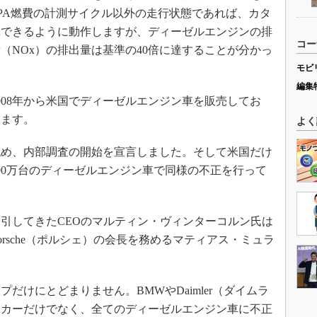
PA燃費の計測サイクル以外の走行状態であれば、カタ
揮できるように動作しますが、ディーゼルエンジンの排
コー
（NOx）の排出量は基準の40倍に達することが分かっ
モビ
編集
08年から米国でディーゼルエンジン車を販売してお
ります。
よく
め、内部調査の開始を宣言しました。そして米国だけ
00万台のディーゼルエンジン車で同様の不正を行って
引してきたCEOのマルティン・ヴィンターコルン氏は
orsche（ポルシェ）の会長を務めるマティアス・ミュラ
けにとどまりません。BMWやDaimler（ダイムラ
ーカーだけでなく、全てのディーゼルエンジン車に不正