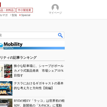
薬品・衣料品
中小製造業
マイページ
ルマガ
告知
Special
リティの記事ランキング
狭小な駐車場に、シャープがポール
カメラ式製品発表 市場シェア10％
目指す
テスラにおけるギガキャストの基本
的な考え方と方向性【前編】
BYDの軽EV「ラッコ」は世界初の軽
SDV、新開発の「X-PACK」に電動