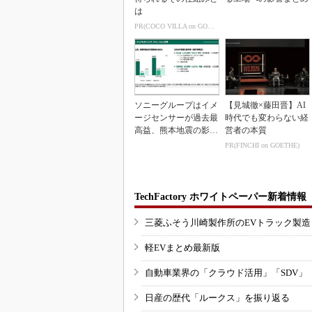
は
PR(COCO VILLA on GOETHE)
ソニーグループはイメ
【見城徹×藤田晋】AI
ージセンサーが過去最
時代でも変わらない経
高益、熊本地震の影響
営者の本質
も限定的
PR(FINCHI on GOETHE)
TechFactory ホワイトペーパー新着情報
三菱ふそう川崎製作所のEVトラック製
軽EVまとめ最新版
自動車業界の「クラウド活用」「SDV」
日産の歴代「ルークス」を振り返る