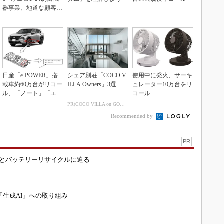
器事業、地道な顧客基
盤強化が結実
日産「e-POWER」搭
シェア別荘「COCO V
使用中に発火、サーキ
載車約60万台がリコー
ILLA Owners」3選
ュレーター10万台をリ
ル、「ノート」「エク
コール
ストレイル」な...
PR(COCO VILLA on GOETHE)
Recommended by
PR
造とバッテリーリサイクルに迫る
「生成AI」への取り組み