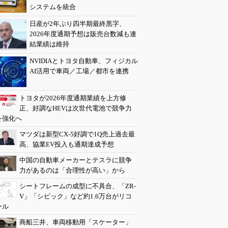
システムを統合
日産が2年ぶり四半期最終黒字、
2026年度通期予想は販売台数減も連
結業績は維持
NVIDIAとトヨタ自動車、フィジカル
AI活用で車両／工場／都市を連携
トヨタが2026年度通期業績を上方修
正、好調なHEVは次世代電池で競争力
を強化へ
マツダは新型CX-5好調で1Q売上過去最
高、協業EV投入も通期達成予想
中国の自動車メーカーとテスラに競争
力があるのは「合理性が高い」から
シートフレームの成型に不具合、「ZR-
V」「シビック」など約1.6万台がリコ
ール
商船三井、車両移動用「スケーター」