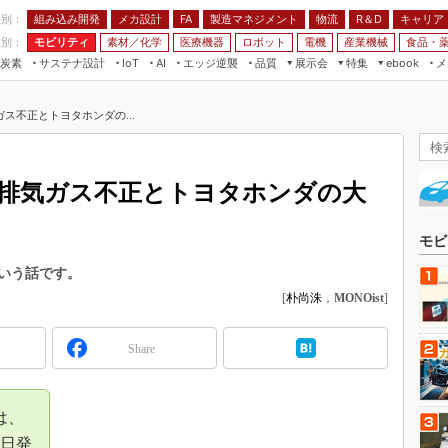
程別：
組み込み開発
メカ設計
製造マネジメント
物流
R＆D
キャリア
FA
業別：
モビリティ
素材／化学
医療機器
ロボット
電機
産業機械
食品・
炭素
サステナ設計
エッジ逆襲
品質
展示会
特集
メ
IoT
AI
ebook
伝承
組み込み開発
CEATEC
読者調査まとめ
編集後記
ス不正とトヨタホンダの...
JIMTOF
保全
メカ設計
つながるクルマ
組込み/エッジ コンピューティング
ス
 AI
製造マネジメント
5G
展＆IoT/5Gソリューション展
VR／AR
FA
排気ガス不正とトヨタホンダの大
IIFES
モビリティ
フィールドサービス
国際ロボット展
素材／化学
FPGA
モビ
ジャパンモビリティショー
組み込み画像技術
いう話です。
TECHNO-FRONTIER
[
朴尚洙
，
MONOist
]
組み込みモデリング
人テク展
Windows Embedded
スマート工場EXPO
Share
車載ソフト開発
EdgeTech+
ISO26262
日本ものづくりワールド
は、
無償設計ツール
AUTOMOTIVE WORLD
9日発