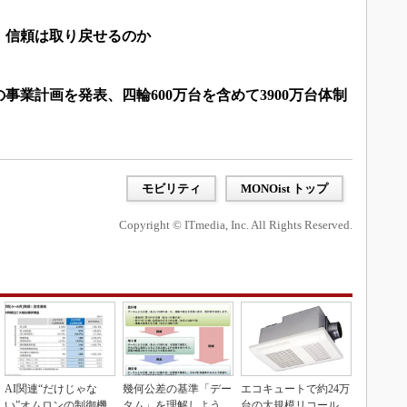
、信頼は取り戻せるのか
の事業計画を発表、四輪600万台を含めて3900万台体制
モビリティ
MONOist トップ
Copyright © ITmedia, Inc. All Rights Reserved.
AI関連“だけじゃな
幾何公差の基準「デー
エコキュートで約24万
い”オムロンの制御機
タム」を理解しよう
台の大規模リコール