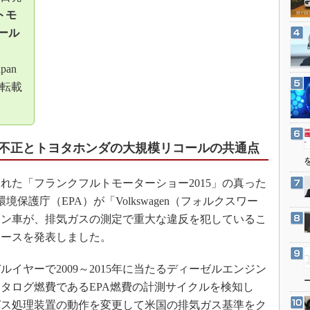
3Dプリンタ
産業オープンネット展
トモ
デジタルツインとCAE
ール
S＆OP
apan
インダストリー4.0
転載
イノベーション
製造業ビッグデータ
メイドインジャパン
不正とトヨタホンダの大規模リコールの共通点
植物工場
知財マネジメント
た「フランクフルトモーターショー2015」の真った
海外生産
環境保護庁（EPA）が「Volkswagen（フォルクスワー
ジン車が、排気ガスの測定で重大な違反を犯しているこ
グローバル設計・開発
リースを発表しました。
制御セキュリティ
新型コロナへの対応
ヤーで2009～2015年に当たるディーゼルエンジン
タログ燃費であるEPA燃費の計測サイクルを検知し
ガス処理装置の動作を変更して米国の排気ガス基準をク