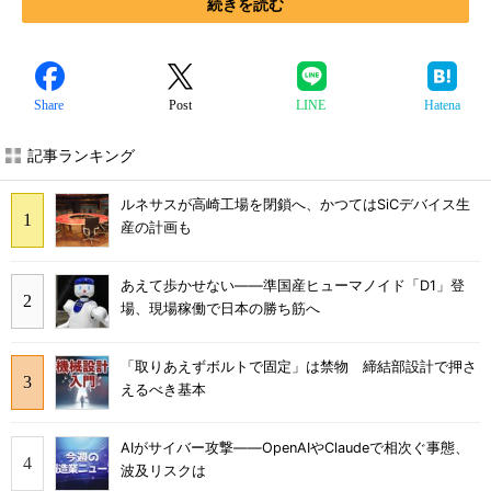
続きを読む
Share
Post
LINE
Hatena
記事ランキング
ルネサスが高崎工場を閉鎖へ、かつてはSiCデバイス生
産の計画も
あえて歩かせない――準国産ヒューマノイド「D1」登
場、現場稼働で日本の勝ち筋へ
「取りあえずボルトで固定」は禁物 締結部設計で押さ
えるべき基本
AIがサイバー攻撃――OpenAIやClaudeで相次ぐ事態、
波及リスクは