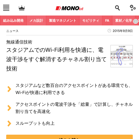
組み込み開発
メカ設計
製造マネジメント
モビリティ
FA
素材／化学
ニュース
2015年9月9日
無線通信技術
スタジアムでのWi-Fi利用を快適に、電
波干渉をすぐ解消するチャネル割り当て
技術
スタジアムなど数百台のアクセスポイントがある環境でも、
Wi-Fiが快適に利用できる
アクセスポイントの電波干渉を「総量」で計算し、チャネル
割り当てを高速化
スループットも向上