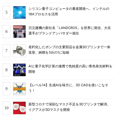
シリコン量子コンピュータの量産開発へ、インテルの
18Aプロセスを活用
日立建機の新社名「LANDCROS」を世界に発信、大谷
選手がブランドアンバサダー就任
老朽化したポンプの主要部品を金属3Dプリンタで一体
造形、納期を3分の1に短縮
AIと量子化学計算の連携で色純度の高い青色発光材料を
開発
【レベル14】生成AIを味方に、3D CADを使いこなそ
う！
新型コロナで深刻なマスク不足を3Dプリンタで解消、
イグアスが3Dマスクを開発