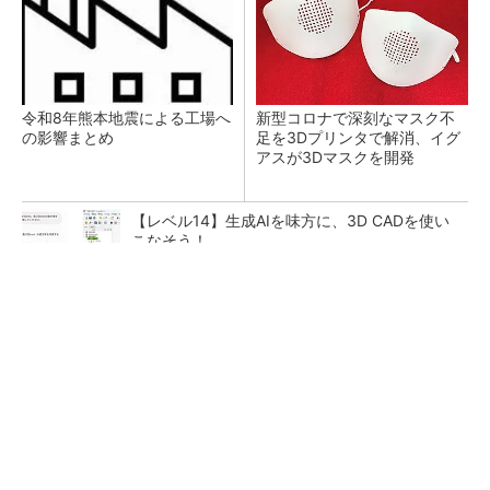
令和8年熊本地震による工場へ
新型コロナで深刻なマスク不
の影響まとめ
足を3Dプリンタで解消、イグ
アスが3Dマスクを開発
【レベル14】生成AIを味方に、3D CADを使い
こなそう！
チームが本音で意見を交わし合い、多様な人財
が挑戦できる組織へ
PR(dentsu Japan)
狭小な駐車場に、シャープがポールカメラ式製
品発表 市場シェア10％目指す