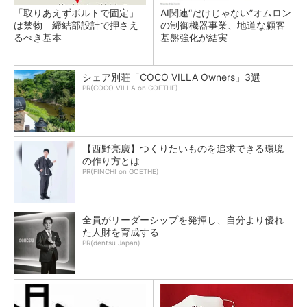
「取りあえずボルトで固定」
AI関連“だけじゃない”オムロン
は禁物 締結部設計で押さえ
の制御機器事業、地道な顧客
るべき基本
基盤強化が結実
シェア別荘「COCO VILLA Owners」3選
PR(COCO VILLA on GOETHE)
【西野亮廣】つくりたいものを追求できる環境
の作り方とは
PR(FINCHI on GOETHE)
全員がリーダーシップを発揮し、自分より優れ
た人財を育成する
PR(dentsu Japan)