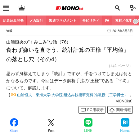
組み込み開発
メカ設計
製造マネジメント
モビリティ
FA
素材／化学
連載
2015年8月3日
山浦恒央の“くみこみ”な話（76）
食わず嫌いを直そう、統計計算の王様「平均値」
の落とし穴（その4）
（4/4 ページ）
思わず身構えてしまう「統計」ですが、手をつけてしまえば何と
かなるものです。今回はデータ解析手法の“王様”である「平均」
について、解説します。
[
山浦恒央 東海大学 大学院 組込み技術研究科 准教授（工学博士）
，
MONOist]
PC用表示
関連情報
Share
Post
LINE
Hatena