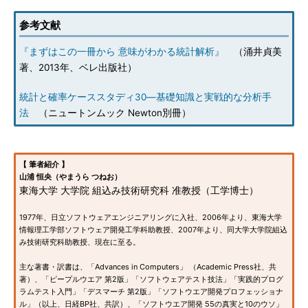
参考文献
『まずはこの一冊から 意味がわかる統計解析』
（涌井貞美
著、2013年、ベレ出版社）
統計と確率ケーススタディ30―基礎知識と実戦的な分析手
法
（ニュートンムック Newton別冊）
【 筆者紹介 】
山浦 恒央（やまうら つねお）
東海大学 大学院 組込み技術研究科 准教授（工学博士）
1977年、日立ソフトウェアエンジニアリングに入社、2006年より、東海大学
情報理工学部ソフトウェア開発工学科助教授、2007年より、同大学大学院組込
み技術研究科助教授、現在に至る。
主な著書・訳書は、「Advances in Computers」 （Academic Press社、共
著）、「ピープルウエア 第2版」「ソフトウェアテスト技法」「実践的プログ
ラムテスト入門」「デスマーチ 第2版」「ソフトウエア開発プロフェッショナ
ル」（以上、日経BP社、共訳）、「ソフトウエア開発 55の真実と10のウソ」