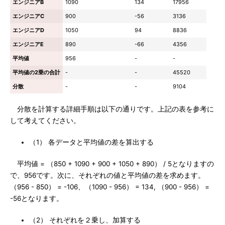
エンジニアB
1090
134
17956
エンジニアC
900
-56
3136
エンジニアD
1050
94
8836
エンジニアE
890
-66
4356
平均値
956
-
-
平均値の2乗の合計
-
-
45520
分散
-
-
9104
分散を計算する詳細手順は以下の通りです。上記の表を参考に
して考えてください。
（1） 各データと平均値の差を算出する
平均値 = （850 + 1090 + 900 + 1050 + 890） / 5となりますの
で、956です。次に、それぞれの値と平均値の差を求めます。
（956 - 850） = -106、（1090 - 956） = 134, （900 - 956） =
-56となります。
（2） それぞれを２乗し、加算する