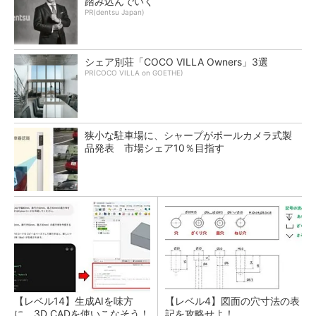
踏み込んでいく
PR(dentsu Japan)
シェア別荘「COCO VILLA Owners」3選
PR(COCO VILLA on GOETHE)
狭小な駐車場に、シャープがポールカメラ式製
品発表 市場シェア10％目指す
【レベル14】生成AIを味方
【レベル4】図面の穴寸法の表
に、3D CADを使いこなそう！
記を攻略せよ！