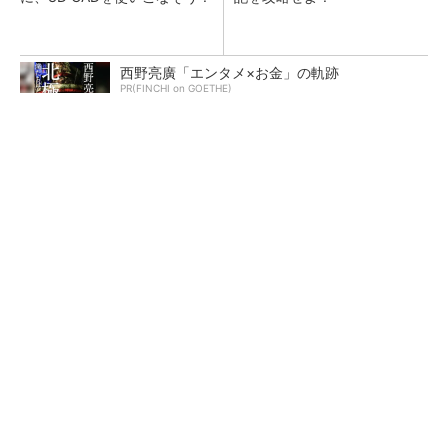
西野亮廣「エンタメ×お金」の軌跡
PR(FINCHI on GOETHE)
機械設計者が思わず「簡単に言うなや！」と身
構える要求6選【前編】
「取りあえずボルトで固定」は禁物 締結部設
計で押さえるべき基本