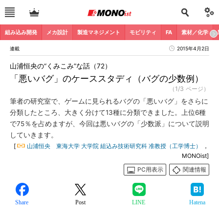
組み込み開発
メカ設計
製造マネジメント
モビリティ
FA
素材／化学
連載
2015年4月2日
山浦恒央の“くみこみ”な話（72）
「悪いバグ」のケーススタディ（バグの少数例）
（1/3 ページ）
筆者の研究室で、ゲームに見られるバグの「悪いバグ」をさらに
分類したところ、大きく分けて13種に分類できました。上位6種
で75％を占めますが、今回は悪いバグの「少数派」について説明
していきます。
[
山浦恒央 東海大学 大学院 組込み技術研究科 准教授（工学博士）
，
MONOist]
PC用表示
関連情報
Share
Post
LINE
Hatena