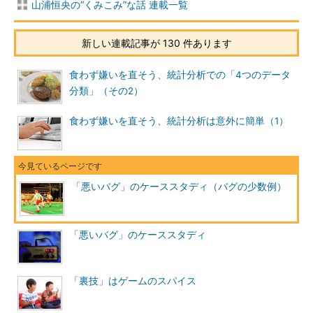
山浦恒央の“くみこみ”な話 連載一覧
新しい連載記事が 130 件あります
食わず嫌いを直そう、統計分析での「4つのデータ
分類」（その2）
食わず嫌いを直そう、統計分析は意外に簡単（1）
「悪いバグ」のケーススタディ（バグの少数例）
「悪いバグ」のケーススタディ
「裏技」はゲームのスパイス