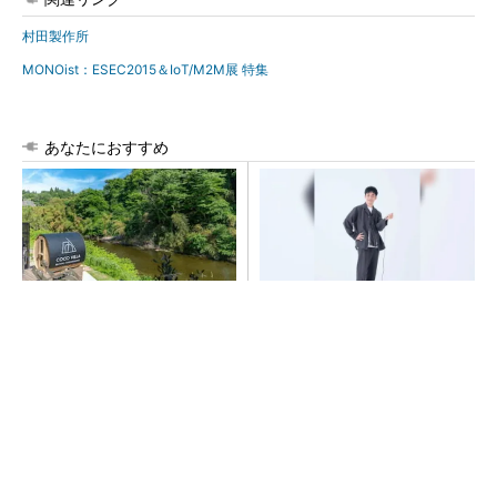
村田製作所
MONOist：ESEC2015＆IoT/M2M展 特集
あなたにおすすめ
シェア別荘「COCO VILLA O
【西野亮廣】つくりたいもの
wners」3選
を追求できる環境の作り方と
は
PR(COCO VILLA on GOETHE)
PR(FINCHI on GOETHE)
「取りあえずボルトで固定」は禁物 締結部設
計で押さえるべき基本