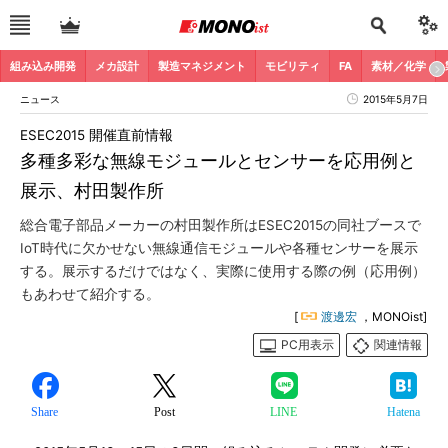
組み込み開発
メカ設計
製造マネジメント
モビリティ
FA
素材／化学
ニュース
2015年5月7日
ESEC2015 開催直前情報
多種多彩な無線モジュールとセンサーを応用例と
展示、村田製作所
総合電子部品メーカーの村田製作所はESEC2015の同社ブースで
IoT時代に欠かせない無線通信モジュールや各種センサーを展示
する。展示するだけではなく、実際に使用する際の例（応用例）
もあわせて紹介する。
[
渡邊宏
，MONOist]
PC用表示
関連情報
Share
Post
LINE
Hatena