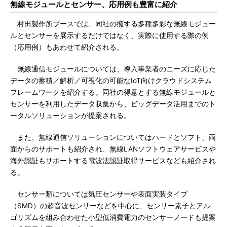
無線モジュールとセンサー、応用例も豊富に紹介
村田製作所ブースでは、同社の擁する多種多彩な無線モジュー
ルとセンサーを展示するだけではなく、実際に使用する際の例
（応用例）もあわせて紹介される。
無線通信モジュールについては、導入事業者のニーズに応じた
データの蓄積／解析／可視化の可能なIoT向けクラウドシステム
フレームワークを紹介する。同社の得意とする無線モジュールと
センサーを利用したデータ収集から、ビッグデータ活用までのト
ータルソリューションが提案される。
また、無線通信ソリューションについてはハードとソフト、両
面からのサポートも紹介され、無線LANソフトウェアサービスや
海外認証もサポートする電波法認証取得サービスなども紹介され
る。
センサー類については気圧センサーや表面実装タイプ
（SMD）の超音波センサーなどを中心に、センサー素子とアル
ゴリズムを組み合わせた小型低消費電力のセンサーノードも提案