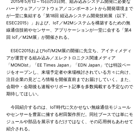
2015年5月13～15日の3日間、組み込みシステム開発に必要な
ハードウェア／ソフトウェア／コンポーネントから開発環境まで
が一堂に集結する「第18回 組込みシステム開発技術展（以下、
ESEC2015）」および、IoT／M2Mシステムを構築するための無
線通信技術やセンサー、アプリケーションが一堂に会する「第4
回 IoT／M2M展」が開催される。
ESEC2015およびIoT/M2M展の開催に先立ち、アイティメディ
アが運営する組み込み／エレクトロニクス関連メディア
「MONOist」「EE Times Japan」「EDN Japan」では特設ペー
ジをオープンし、来場予定者や来場検討されている方々に向け、
注目企業の見どころ情報を開催直前までお届けしていく。また、
会期中・会期後も速報やリポート記事を多数掲載する予定なので
期待してほしい。
今回紹介するのは、IoT時代に欠かせない無線通信モジュール
やセンサーを豊富に擁する村田製作所だ。同社ブースでは単にモ
ジュールや部品を展示するだけではなく、その応用例もあわせて
紹介される。