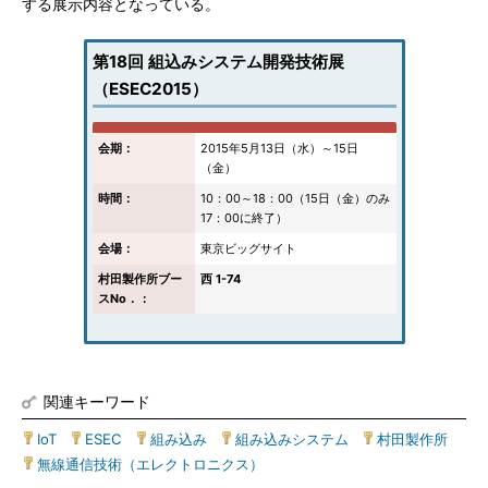
する展示内容となっている。
第18回 組込みシステム開発技術展
（ESEC2015）
会期：
2015年5月13日（水）～15日
（金）
時間：
10：00～18：00（15日（金）のみ
17：00に終了）
会場：
東京ビッグサイト
村田製作所ブー
西 1-74
スNo．：
関連キーワード
IoT
|
ESEC
|
組み込み
|
組み込みシステム
|
村田製作所
|
無線通信技術（エレクトロニクス）