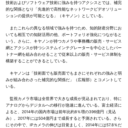
技術およびソフトウェア技術に強みを持つアクシスとでは、補完
的な関係となり「先進的で高性能なネットワークビデオソリュー
ションの提供が可能となる」（キヤノン）としている。
またこれらの異なる領域で強みを持つため、知的財産分野にお
いても相互での知財活用の他、ポートフォリオ強化につながると
いう。さらに、キヤノンが持つカメラや事務機の販売・サービス
網とアクシスが持つシステムインテグレーターを中心としたパー
トナー網を組み合わせることで従来以上の販売・サービス体制を
構築することができるとしている。
キヤノンは「技術面でも販売面でもまさにそれぞれの強みと弱
みが組み合わさった補完的な関係だ」（広報部）とコメントして
いる。
監視カメラ市場は全世界で大きな成長が見込まれており、特に
アナログからデジタルへの移行が急速に進んでいる。富士経済に
よると、2014年の国内市場は前年比約8％増の396億円（見込
み）。2017年には504億円まで成長すると予測されている。さら
にその中で、IPカメラの伸びは目覚ましく、2014年には57.8％だ