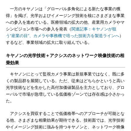
一方のキヤノンは「グローバル多角化による新たな事業の獲
得」を掲げ、光学およびイメージング技術を核にさまざまな事業
への参入を進めている。医療領域の拡大の他、産業用カメラやマ
シンビジョン市場への参入を発表（
関連記事：キヤノンが狙
う“産業の目”、カメラや事務機で培った技術力を製造ラインへ
）
するなど、事業領域の拡大に取り組んでいる。
キヤノンの光学技術＋アクシスのネットワーク映像技術の相
乗効果
キヤノンにとって監視カメラ事業は新規事業ではなく、既に多
くの製品群を展開している。ただ、従来はどちらかというと高い
光学技術などを生かした高付加価値製品を主力としており、グロ
ーバルで市場が急増している低価格ゾーンでは存在感は小さかっ
た。
アクシスを買収することで低価格帯へのアプローチが可能とな
る他、さまざまな相乗効果が期待できる。技術面では、光学技術
やイメージング技術に強みを持つキヤノンと、ネットワーク映像