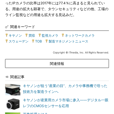
ったIPカメラの比率は2017年には77.4％に高まると見られてい
る。用途の拡大も顕著で、タウンセキュリティなどの他、工場の
ライン監視などの用途も拡大する見込みだ。
関連キーワード
キヤノン
|
買収
|
監視カメラ
|
ネットワークカメラ
|
スウェーデン
|
TOB
|
製造マネジメントニュース
Copyright © ITmedia, Inc. All Rights Reserved.
関連情報
関連記事
キヤノンが狙う“産業の目”、カメラや事務機で培った
技術力を製造ラインへ
キヤノンが産業用カメラ市場に参入――デジタル一眼
レフのCMOSセンサーを応用