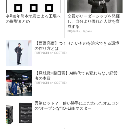
令和8年熊本地震による工場へ
全員がリーダーシップを発揮
の影響まとめ
し、自分より優れた人財を育
成する
PR(dentsu Japan)
【西野亮廣】つくりたいものを追求できる環境
の作り方とは
PR(FINCHI on GOETHE)
【見城徹×藤田晋】AI時代でも変わらない経営
者の本質
PR(FINCHI on GOETHE)
異例ヒット？ 使い勝手にこだわったオムロン
の“オープンな”IO-Linkマスター