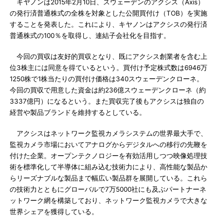
キヤノンは2015年2月10日、スウェーデンのアクシス（Axis）
の発行済普通株式の全株を対象とした公開買付け（TOB）を実施
することを発表した。これにより、キヤノンはアクシスの発行済
普通株式の100％を取得し、連結子会社化を目指す。
今回の買収は友好的買収となり、既にアクシス創業者を含む上
位3株主には同意を得ているという。買付け予定株式数は6946万
1250株で1株当たりの買付け価格は340スウェーデンクローネ。
今回の買収で用意した資金は約236億スウェーデンクローネ（約
3337億円）になるという。また買収完了後もアクシスは独自の
経営や製品ブランドを維持するとしている。
アクシスはネットワーク監視カメラシステムの世界最大手で、
監視カメラ市場においてアナログからデジタルへの移行の先鞭を
付けた企業。オープンテクノロジーを有効活用しつつ映像処理技
術を標準化して半導体に組み込む技術力により、高性能な製品か
らリーズナブルな製品まで幅広い製品群を展開している。これら
の技術力とともにグローバルで7万5000社にも及ぶパートナーネ
ットワーク網を構築しており、ネットワーク監視カメラで大きな
世界シェアを獲得している。