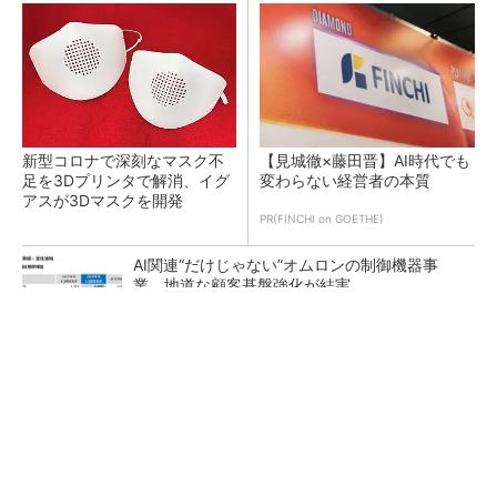
新型コロナで深刻なマスク不
【見城徹×藤田晋】AI時代でも
足を3Dプリンタで解消、イグ
変わらない経営者の本質
アスが3Dマスクを開発
PR(FINCHI on GOETHE)
AI関連“だけじゃない”オムロンの制御機器事
業、地道な顧客基盤強化が結実
【レベル14】生成AIを味方に、3D CADを使い
こなそう！
「取りあえずボルトで固定」は禁物 締結部設