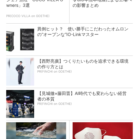
wners」3選
の影響まとめ
PR(COCO VILLA on GOETHE)
異例ヒット？ 使い勝手にこだわったオムロン
の“オープンな”IO-Linkマスター
【西野亮廣】つくりたいものを追求できる環境
の作り方とは
PR(FINCHI on GOETHE)
【見城徹×藤田晋】AI時代でも変わらない経営
者の本質
PR(FINCHI on GOETHE)