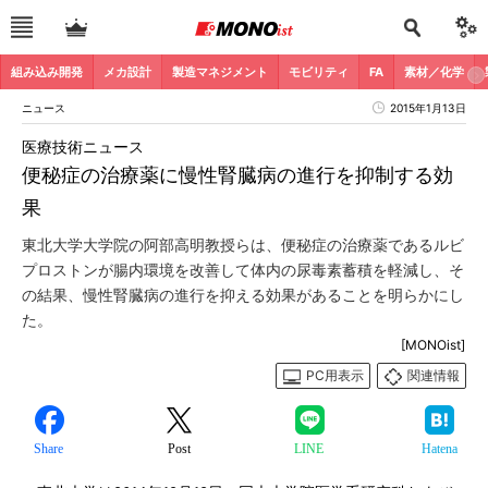
組み込み開発
メカ設計
製造マネジメント
モビリティ
FA
素材／化学
ニュース
2015年1月13日
医療技術ニュース
便秘症の治療薬に慢性腎臓病の進行を抑制する効
果
東北大学大学院の阿部高明教授らは、便秘症の治療薬であるルビ
プロストンが腸内環境を改善して体内の尿毒素蓄積を軽減し、そ
の結果、慢性腎臓病の進行を抑える効果があることを明らかにし
た。
[MONOist]
PC用表示
関連情報
Share
Post
LINE
Hatena