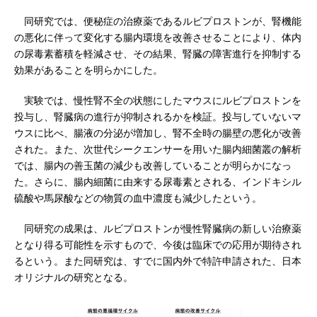
同研究では、便秘症の治療薬であるルビプロストンが、腎機能
の悪化に伴って変化する腸内環境を改善させることにより、体内
の尿毒素蓄積を軽減させ、その結果、腎臓の障害進行を抑制する
効果があることを明らかにした。
実験では、慢性腎不全の状態にしたマウスにルビプロストンを
投与し、腎臓病の進行が抑制されるかを検証。投与していないマ
ウスに比べ、腸液の分泌が増加し、腎不全時の腸壁の悪化が改善
された。また、次世代シークエンサーを用いた腸内細菌叢の解析
では、腸内の善玉菌の減少も改善していることが明らかになっ
た。さらに、腸内細菌に由来する尿毒素とされる、インドキシル
硫酸や馬尿酸などの物質の血中濃度も減少したという。
同研究の成果は、ルビプロストンが慢性腎臓病の新しい治療薬
となり得る可能性を示すもので、今後は臨床での応用が期待され
るという。また同研究は、すでに国内外で特許申請された、日本
オリジナルの研究となる。