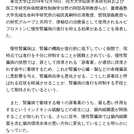
東北大学は2014年12月19日、同大大学院医学系研究科および
医工学研究科病態液性制御学分野の阿部高明教授らが、慶應義塾
大学先端生命科学研究所の福田真嗣特任准教授、曽我朋義教授ら
の研究グループと共同で、便秘症の治療薬として使用されるルビ
プロストンに慢性腎臓病の進行を抑える効果があることを発表し
た。
慢性腎臓病は、腎臓の機能が進行的に低下していく病態で、現
時点では進行を十分に抑制することが困難とされている。慢性腎
臓病の状態では、尿として排泄される「尿毒素」が適切に排泄さ
れず血中に蓄積するため、これが腎臓や心臓・脳などの各種臓器
に悪影響を与え、腎臓病自体も悪化させる。こうした尿毒症と呼
ばれる症状を軽減させることが、腎臓病の進行を抑制する手段と
して期待されているという。
また、腎臓病で蓄積する種々の尿毒素のうち、最も悪い作用を
するというインドキシル硫酸などの産生には、腸内細菌叢が関係
することが知られている。さらに近年、慢性腎臓病では腸内細菌
叢を含む腸内環境全体が悪い方向に変化していることも明らかに
なっていた。