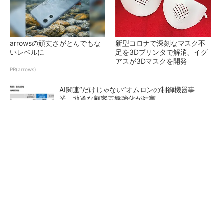
arrowsの頑丈さがとんでもな
新型コロナで深刻なマスク不
いレベルに
足を3Dプリンタで解消、イグ
アスが3Dマスクを開発
PR(arrows)
AI関連“だけじゃない”オムロンの制御機器事
業、地道な顧客基盤強化が結実
【レベル14】生成AIを味方に、3D CADを使い
こなそう！
「取りあえずボルトで固定」は禁物 締結部設
計で押さえるべき基本