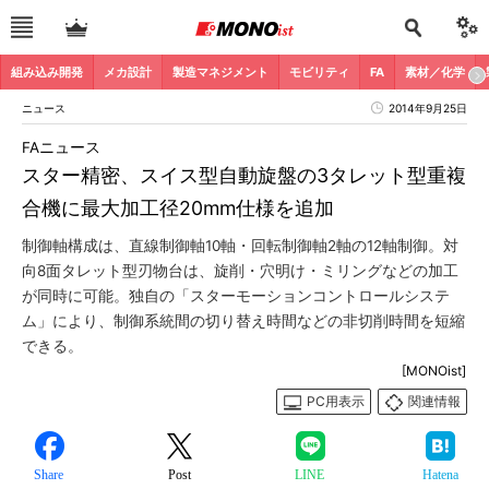
組み込み開発
メカ設計
製造マネジメント
モビリティ
FA
素材／化学
ニュース
2014年9月25日
FAニュース
スター精密、スイス型自動旋盤の3タレット型重複
合機に最大加工径20mm仕様を追加
制御軸構成は、直線制御軸10軸・回転制御軸2軸の12軸制御。対
向8面タレット型刃物台は、旋削・穴明け・ミリングなどの加工
が同時に可能。独自の「スターモーションコントロールシステ
ム」により、制御系統間の切り替え時間などの非切削時間を短縮
できる。
[MONOist]
PC用表示
関連情報
Share
Post
LINE
Hatena