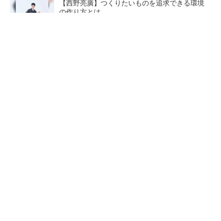
【西野亮廣】つくりたいものを追求できる環境
の作り方とは
PR(FINCHI on GOETHE)
【レベル4】図面の穴寸法の表記を攻略せよ！
脱自動車でもDMG森精機が業績再上方修正、2
028年度にピーク利益計画