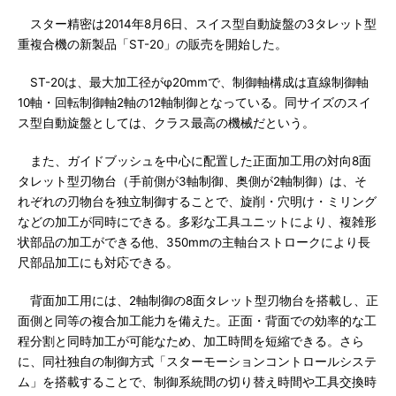
スター精密は2014年8月6日、スイス型自動旋盤の3タレット型
重複合機の新製品「ST-20」の販売を開始した。
ST-20は、最大加工径がφ20mmで、制御軸構成は直線制御軸
10軸・回転制御軸2軸の12軸制御となっている。同サイズのスイ
ス型自動旋盤としては、クラス最高の機械だという。
また、ガイドブッシュを中心に配置した正面加工用の対向8面
タレット型刃物台（手前側が3軸制御、奥側が2軸制御）は、そ
れぞれの刃物台を独立制御することで、旋削・穴明け・ミリング
などの加工が同時にできる。多彩な工具ユニットにより、複雑形
状部品の加工ができる他、350mmの主軸台ストロークにより長
尺部品加工にも対応できる。
背面加工用には、2軸制御の8面タレット型刃物台を搭載し、正
面側と同等の複合加工能力を備えた。正面・背面での効率的な工
程分割と同時加工が可能なため、加工時間を短縮できる。さら
に、同社独自の制御方式「スターモーションコントロールシステ
ム」を搭載することで、制御系統間の切り替え時間や工具交換時