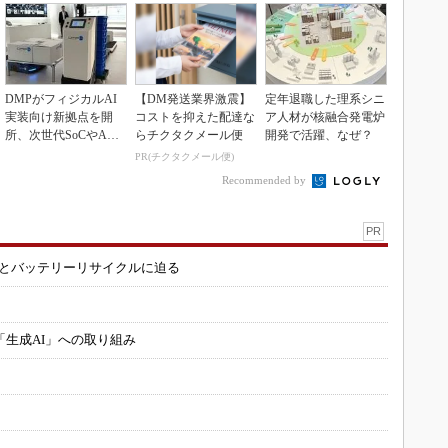
DMPがフィジカルAI
【DM発送業界激震】
定年退職した理系シニ
実装向け新拠点を開
コストを抑えた配達な
ア人材が核融合発電炉
所、次世代SoCやAM
らチクタクメール便
開発で活躍、なぜ？
Rデモを披露
PR(チクタクメール便)
Recommended by
PR
造とバッテリーリサイクルに迫る
「生成AI」への取り組み