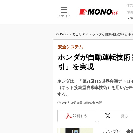
工
産
メディア
脱
つながる技術
AI×技術
MONOist
>
モビリティ
>
ホンダが自動運転技術と車車
つながる工場
AI×設備
つながるサービ
Physical
安全システム
ホンダが自動運転技術
引」を実現
ホンダは、「第21回ITS世界会議デトロ
（ネット接続型自動車技術）を用いたデ
する。
2014年09月05日 13時00分 公開
印刷する
見る
ホンダは、米国