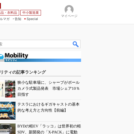
薬品・衣料品
中小製造業
マイページ
ルマガ
告知
Special
リティの記事ランキング
狭小な駐車場に、シャープがポール
カメラ式製品発表 市場シェア10％
目指す
テスラにおけるギガキャストの基本
的な考え方と方向性【前編】
BYDの軽EV「ラッコ」は世界初の軽
SDV、新開発の「X-PACK」に電動