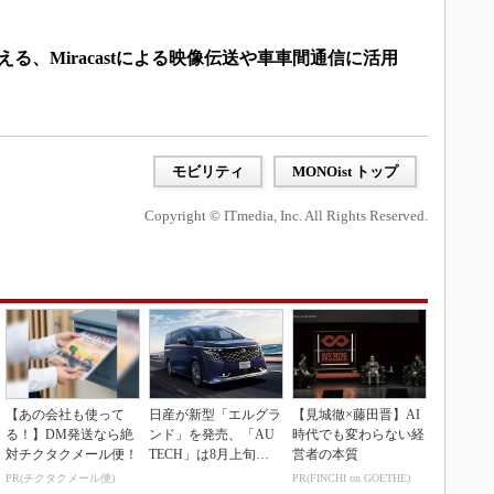
変える、Miracastによる映像伝送や車車間通信に活用
モビリティ
MONOist トップ
Copyright © ITmedia, Inc. All Rights Reserved.
【あの会社も使って
日産が新型「エルグラ
【見城徹×藤田晋】AI
る！】DM発送なら絶
ンド」を発売、「AU
時代でも変わらない経
対チクタクメール便！
TECH」は8月上旬に
営者の本質
市場投入へ
PR(チクタクメール便)
PR(FINCHI on GOETHE)