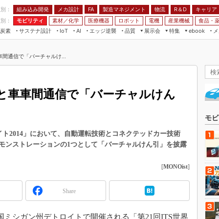
程別：
組み込み開発
メカ設計
製造マネジメント
物流
R＆D
キャリア
FA
業別：
モビリティ
素材／化学
医療機器
ロボット
電機
産業機械
食品・
炭素
サステナ設計
エッジ逆襲
品質
展示会
特集
メ
IoT
AI
ebook
伝承
組み込み開発
CEATEC
読者調査まとめ
編集後記
間通信で「バーチャルけ...
JIMTOF
保全
メカ設計
つながるクルマ
組込み/エッジ コンピューティング
ス
 AI
製造マネジメント
5G
展＆IoT/5Gソリューション展
VR／AR
FA
と車車間通信で「バーチャルけん
IIFES
モビリティ
フィールドサービス
国際ロボット展
素材／化学
FPGA
モビ
ジャパンモビリティショー
組み込み画像技術
イト2014」において、自動運転技術とコネクテッドカー技術
TECHNO-FRONTIER
モンストレーションの1つとして「バーチャルけん引」を披露
組み込みモデリング
人テク展
Windows Embedded
[
MONOist
]
スマート工場EXPO
車載ソフト開発
EdgeTech+
Share
ISO26262
日本ものづくりワールド
無償設計ツール
AUTOMOTIVE WORLD
ミシガン州デトロイトで開催される「第21回ITS世界