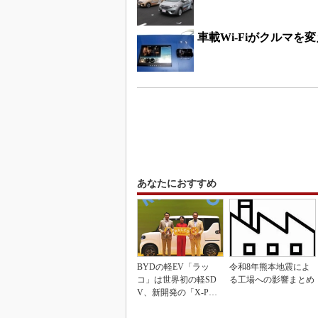
車載Wi-Fiがクルマを
あなたにおすすめ
BYDの軽EV「ラッ
令和8年熊本地震によ
コ」は世界初の軽SD
る工場への影響まとめ
V、新開発の「X-PAC
K」に電動システ...