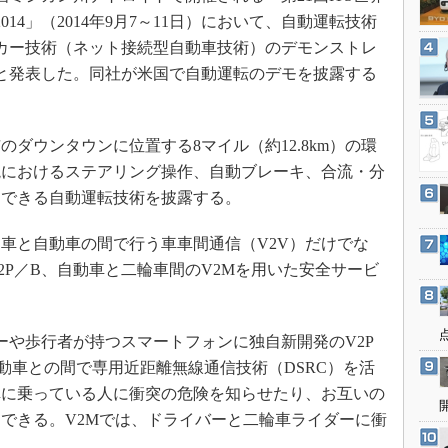
3Dプリンタ
産業オープンネット展
014」（2014年9月7～11日）において、自動運転技術
デジタルツインとCAE
カー技術（ネット接続型自動車技術）のデモンストレ
S＆OP
と発表した。同社が米国で自動運転のデモを披露する
インダストリー4.0
イノベーション
ダウンタウンに位置する8マイル（約12.8km）の環
製造業ビッグデータ
境におけるステアリング操作、自動ブレーキ、合流・分
メイドインジャパン
用できる自動運転技術を披露する。
植物工場
車と自動車の間で行う車車間通信（V2V）だけでな
知財マネジメント
2P／B、自動車と二輪車間のV2Mを用いた安全サービ
海外生産
グローバル設計・開発
ーや歩行者が持つスマートフォンに独自新開発のV2P
制御セキュリティ
動車との間で専用近距離無線通信技術（DSRC）を活
新型コロナへの対応
車に乗っている人に衝突の危険を知らせたり、お互いの
できる。V2Mでは、ドライバーと二輪車ライダーに衝