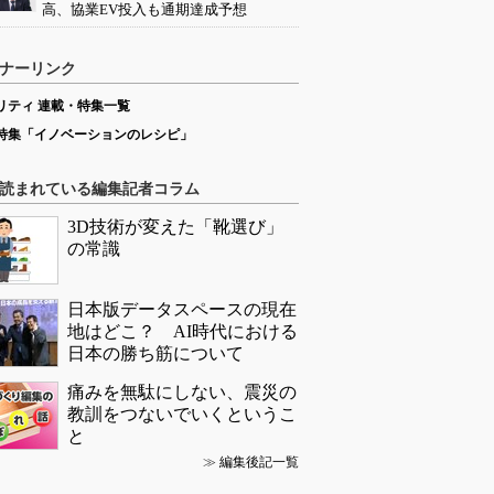
高、協業EV投入も通期達成予想
ナーリンク
リティ 連載・特集一覧
特集「イノベーションのレシピ」
読まれている編集記者コラム
3D技術が変えた「靴選び」
の常識
日本版データスペースの現在
地はどこ？ AI時代における
日本の勝ち筋について
痛みを無駄にしない、震災の
教訓をつないでいくというこ
と
≫
編集後記一覧