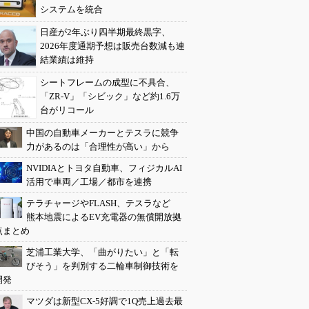
システムを統合
日産が2年ぶり四半期最終黒字、
2026年度通期予想は販売台数減も連
結業績は維持
シートフレームの成型に不具合、
「ZR-V」「シビック」など約1.6万
台がリコール
中国の自動車メーカーとテスラに競争
力があるのは「合理性が高い」から
NVIDIAとトヨタ自動車、フィジカルAI
活用で車両／工場／都市を連携
テラチャージやFLASH、テスラなど
熊本地震によるEV充電器の無償開放拠
点まとめ
芝浦工業大学、「曲がりたい」と「転
びそう」を判別する二輪車制御技術を
開発
マツダは新型CX-5好調で1Q売上過去最