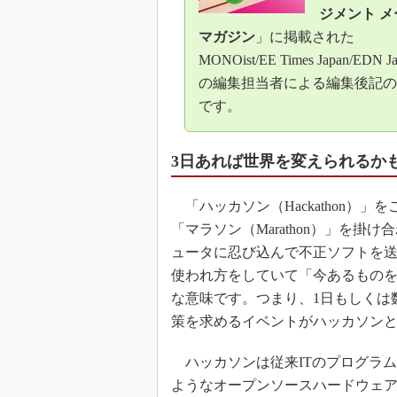
ジメント メ
マガジン
」に掲載された
MONOist/EE Times Japan/EDN J
の編集担当者による編集後記の
です。
3日あれば世界を変えられるか
「ハッカソン（Hackathon）」
「マラソン（Marathon）」を
ュータに忍び込んで不正ソフトを
使われ方をしていて「今あるもの
な意味です。つまり、1日もしくは
策を求めるイベントがハッカソン
ハッカソンは従来ITのプログラム開
ようなオープンソースハードウェア