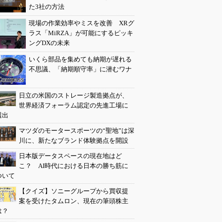
た3社の方法
現場の作業効率やミスを改善 XRグ
ラス「MiRZA」が可能にするピッキ
ングDXの未来
いくら部品を集めても納期が遅れる
不思議、「納期順守率」に潜むワナ
日立の米国のストレージ製造拠点が、
世界経済フォーラム認定の先進工場に
選出
マツダのモータースポーツの“聖地”は深
川に、新たなブランド体験拠点を開設
日本版データスペースの現在地はど
こ？ AI時代における日本の勝ち筋に
ついて
【クイズ】ソニーグループから買収提
案を受けたタムロン、現在の筆頭株主
は？