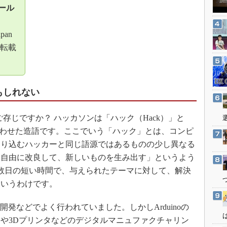
3Dプリンタ
ール
産業オープンネット展
デジタルツインとCAE
apan
S＆OP
転載
インダストリー4.0
イノベーション
製造業ビッグデータ
もしれない
メイドインジャパン
植物工場
をご存じですか？ ハッカソンは「ハック（Hack）」と
知財マネジメント
掛け合わせた造語です。ここでいう「ハック」とは、コンピ
送り込むハッカーと同じ語源ではあるものの少し異なる
海外生産
を自由に改良して、新しいものを生み出す」というよう
グローバル設計・開発
数日の短い時間で、与えられたテーマに対して、解決
制御セキュリティ
というわけです。
新型コロナへの対応
発などでよく行われていました。しかしArduinoの
や3Dプリンタなどのデジタルマニュファクチャリン