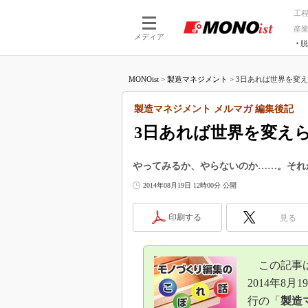
工
産
メディア
脱
つながる技術
AI×技術
MONOist
>
製造マネジメント
>
3日あれば世界を変え
つながる工場
AI×設備
つながるサービ
Physical
製造マネジメント メルマガ 編集後記
3日あれば世界を変え
やってみるか、やらないのか……。それ
2014年08月19日 12時00分 公開
印刷する
見る
この記事
2014年8月1
行の「
製造