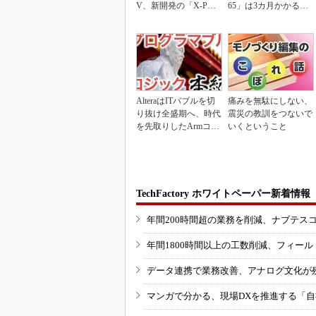
V、新開発の「X-PAC
65」は3カ月かかる作
K」に電動システ...
業が1...
AlteraはITバブルを切
痛みを無駄にしない、
り抜け全盛期へ、時代
震災の教訓をつないで
を先取りしたArmコア
いくということ
＋FPGA...
TechFactory ホワイトペーパー新着情報
年間200時間超の業務を削減、ナブテス
年間1800時間以上の工数削減、フィー
データ連携で業務改善、アナログ文化が
マンガで分かる、現場DXを推進する「