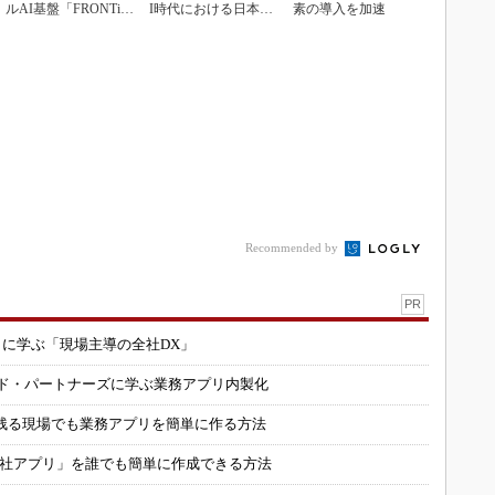
ルAI基盤「FRONTi
I時代における日本の
素の導入を加速
a」が始動
勝ち筋について
Recommended by
PR
コに学ぶ「現場主導の全社DX」
ルド・パートナーズに学ぶ業務アプリ内製化
残る現場でも業務アプリを簡単に作る方法
自社アプリ」を誰でも簡単に作成できる方法