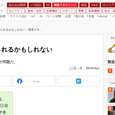
程別：
組み込み開発
メカ設計
製造マネジメント
物流
R＆D
キャリア
FA
業別：
モビリティ
素材／化学
医療機器
ロボット
電機
産業機械
食品・
炭素
サステナ設計
エッジ逆襲
品質
展示会
特集
メ
IoT
AI
ebook
伝承
組み込み開発
CEATEC
読者調査まとめ
編集後記
られるかもしれない：製造マネ...
JIMTOF
保全
メカ設計
つながるクルマ
組込み/エッジ コンピューティング
ス
 AI
製造マネジメント
5G
展＆IoT/5Gソリューション展
VR／AR
FA
られるかもしれない
IIFES
モビリティ
フィールドサービス
国際ロボット展
素材／化学
FPGA
が問題だ。
製造
ジャパンモビリティショー
[三島一孝，
MONOist
]
組み込み画像技術
TECHNO-FRONTIER
組み込みモデリング
人テク展
Share
Windows Embedded
スマート工場EXPO
車載ソフト開発
EdgeTech+
は、
ISO26262
日本ものづくりワールド
9日発
無償設計ツール
マネ
AUTOMOTIVE WORLD