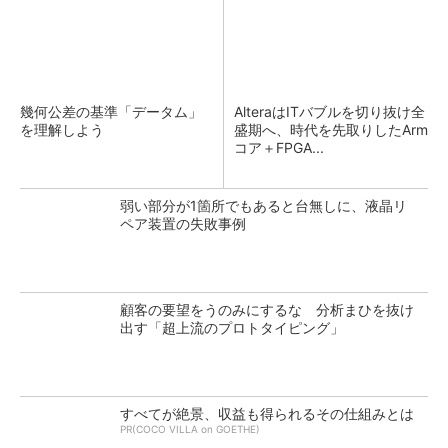
幾何公差の基準「データム」
AlteraはITバブルを切り抜け全
を理解しよう
盛期へ、時代を先取りしたArm
コア＋FPGA...
弱い部分が1箇所でもあると台無しに、液晶リ
ペア装置の失敗事例
顧客の要望をうのみにするな 分析まひを抜け
出す「超上流のプロトタイピング」
すべてが絶景、収益も得られるその仕組みとは
PR(COCO VILLA on GOETHE)