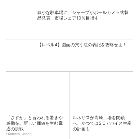
狭小な駐車場に、シャープがポールカメラ式製
品発表 市場シェア10％目指す
【レベル4】図面の穴寸法の表記を攻略せよ！
「さすが」と言われる驚きや
ルネサスが高崎工場を閉鎖
感動を。新しい価値を生む電
へ、かつてはSiCデバイス生産
通の挑戦
の計画も
PR(dentsu Japan)