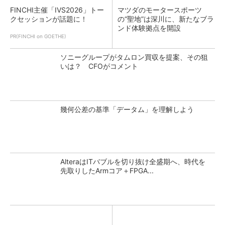
FINCHI主催「IVS2026」トー
マツダのモータースポーツ
クセッションが話題に！
の“聖地”は深川に、新たなブラ
ンド体験拠点を開設
PR(FINCHI on GOETHE)
ソニーグループがタムロン買収を提案、その狙
いは？ CFOがコメント
幾何公差の基準「データム」を理解しよう
AlteraはITバブルを切り抜け全盛期へ、時代を
先取りしたArmコア＋FPGA...