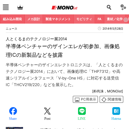
組み込み開発
メカ設計
製造マネジメント
モビリティ
FA
素材／化学
ニュース
2014年5月28日
人とくるまのテクノロジー展2014
半導体ベンチャーのザインエレが初参加、画像処
理ICの新製品などを披露
半導体ベンチャーのザインエレクトロニクスは、「人とくるまの
テクノロジー展2014」において、画像処理IC「THP7312」や高
速シリアルインタフェース「V-by-One HS」に対応する送受信
IC「THCV219/220」などを展示した。
[朴尚洙，MONOist]
PC用表示
関連情報
Share
Post
LINE
Hatena