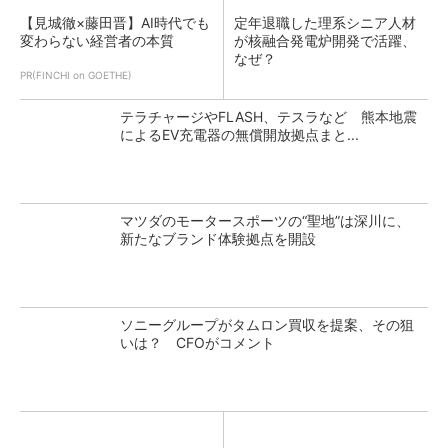
【見城徹×藤田晋】AI時代でも
定年退職した理系シニア人材
変わらない経営者の本質
が核融合発電炉開発で活躍、
なぜ？
PR(FINCHI on GOETHE)
テラチャージやFLASH、テスラなど 熊本地震
によるEV充電器の無償開放拠点まと...
マツダのモータースポーツの“聖地”は深川に、
新たなブランド体験拠点を開設
ソニーグループがタムロン買収を提案、その狙
いは？ CFOがコメント