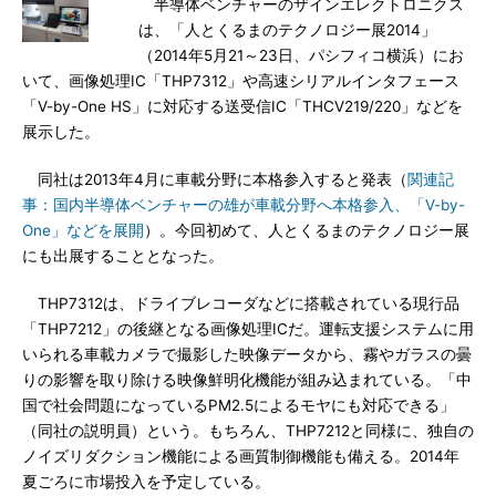
半導体ベンチャーのザインエレクトロニクス
は、「人とくるまのテクノロジー展2014」
（2014年5月21～23日、パシフィコ横浜）にお
いて、画像処理IC「THP7312」や高速シリアルインタフェース
「V-by-One HS」に対応する送受信IC「THCV219/220」などを
展示した。
同社は2013年4月に車載分野に本格参入すると発表（
関連記
事：国内半導体ベンチャーの雄が車載分野へ本格参入、「V-by-
One」などを展開
）。今回初めて、人とくるまのテクノロジー展
にも出展することとなった。
THP7312は、ドライブレコーダなどに搭載されている現行品
「THP7212」の後継となる画像処理ICだ。運転支援システムに用
いられる車載カメラで撮影した映像データから、霧やガラスの曇
りの影響を取り除ける映像鮮明化機能が組み込まれている。「中
国で社会問題になっているPM2.5によるモヤにも対応できる」
（同社の説明員）という。もちろん、THP7212と同様に、独自の
ノイズリダクション機能による画質制御機能も備える。2014年
夏ごろに市場投入を予定している。