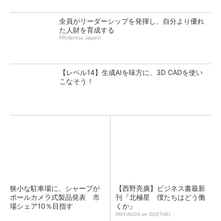
全員がリーダーシップを発揮し、自分より優れ
た人財を育成する
PR(dentsu Japan)
【レベル14】生成AIを味方に、3D CADを使い
こなそう！
狭小な駐車場に、シャープが
【西野亮廣】ビジネス書最新
ポールカメラ式製品発表 市
刊『北極星 僕たちはどう働
場シェア10％目指す
くか』
PR(FINCHI on GOETHE)