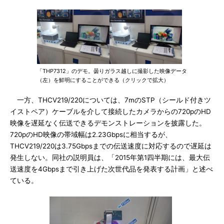
「THP7312」のデモ。曇りガラス越しに撮影した映像データ
（左）を鮮明にすることができる（クリックで拡大）
一方、THCV219/220については、7mのSTP（シールド付きツ
イストペア）ケーブルを介して接続したカメラからの720pのHD
映像を遅延なく伝送できるデモンストレーションを披露した。
720pのHD映像の帯域幅は2.23Gbpsに相当するが、
THCV219/220は3.75Gbpsまでの伝送速度に対応するので遅延は
発生しない。同社の説明員は、「2015年第1四半期には、最大伝
送速度を4Gbpsまで引き上げた次世代品を発表する計画」と述べ
ている。