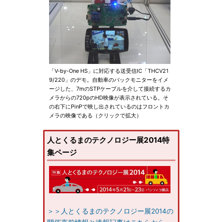
「V-by-One HS」に対応する送受信IC「THCV21
9/220」のデモ。自動車のバックモニターをイメ
ージした、7mのSTPケーブルを介して接続するカ
メラからの720pのHD映像が表示されている。そ
の右下にPinPで映し出されているのはフロントカ
メラの映像である（クリックで拡大）
人とくるまのテクノロジー展2014特
集ページ
＞＞人とくるまのテクノロジー展2014の