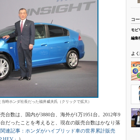
コー
モビ
編集
よく
」と当時ホンダ社長だった福井威夫氏（クリックで拡大）
数は、国内が3880台、海外が1万1951台。2012年9
46台だったことを考えると、現在の販売台数はかなり落
（
関連記事：ホンダがハイブリッド車の世界累計販売
クHEV」
）。