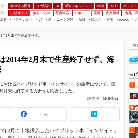
程別：
組み込み開発
メカ設計
製造マネジメント
物流
R＆D
キャリア
FA
業別：
モビリティ
素材／化学
医療機器
ロボット
電機
産業機械
食品・
炭素
サステナ設計
エッジ逆襲
品質
展示会
特集
メ
IoT
AI
ebook
伝承
組み込み開発
CEATEC
読者調査まとめ
編集後記
4年2月末で生産終了せず...
JIMTOF
保全
メカ設計
つながるクルマ
組込み/エッジ コンピューティング
ス
 AI
製造マネジメント
5G
展＆IoT/5Gソリューション展
VR／AR
FA
2014年2月末で生産終了せず、海
IIFES
モビリティ
フィールドサービス
続
国際ロボット展
素材／化学
FPGA
モビ
ジャパンモビリティショー
組み込み画像技術
におけるハイブリッド車「インサイト」の生産について、国
TECHNO-FRONTIER
14年6月末に終了する方針を明らかにした。
組み込みモデリング
人テク展
[朴尚洙，
MONOist
]
Windows Embedded
スマート工場EXPO
車載ソフト開発
Share
EdgeTech+
ISO26262
日本ものづくりワールド
09年2月に市場投入したハイブリッド車「インサイト」
無償設計ツール
AUTOMOTIVE WORLD