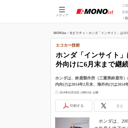
工
産
メディア
脱
つながる技術
AI×技術
MONOist
>
モビリティ
>
ホンダ「インサイト」は201
つながる工場
AI×設備
つながるサービ
Physical
エコカー技術
ホンダ「インサイト」は
外向けに6月末まで継
ホンダは、鈴鹿製作所（三重県鈴鹿市）
内向けは2014年2月末、海外向けは20
2014年02月26日 12時15分 公開
印刷する
見る
ホンダは、20