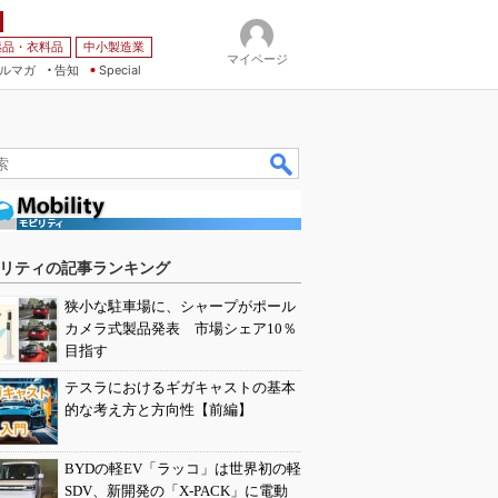
薬品・衣料品
中小製造業
マイページ
ルマガ
告知
Special
リティの記事ランキング
狭小な駐車場に、シャープがポール
カメラ式製品発表 市場シェア10％
目指す
テスラにおけるギガキャストの基本
的な考え方と方向性【前編】
BYDの軽EV「ラッコ」は世界初の軽
SDV、新開発の「X-PACK」に電動