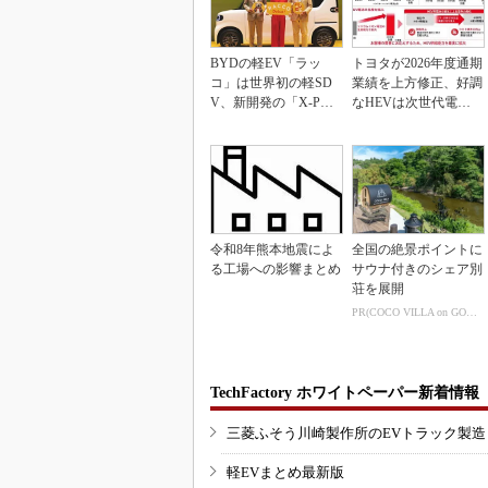
BYDの軽EV「ラッ
トヨタが2026年度通期
コ」は世界初の軽SD
業績を上方修正、好調
V、新開発の「X-PAC
なHEVは次世代電池
K」に電動システ...
で競争力を強化へ
令和8年熊本地震によ
全国の絶景ポイントに
る工場への影響まとめ
サウナ付きのシェア別
荘を展開
PR(COCO VILLA on GOETHE)
TechFactory ホワイトペーパー新着情報
三菱ふそう川崎製作所のEVトラック製
軽EVまとめ最新版