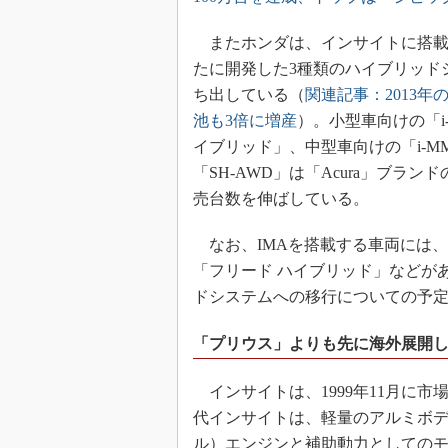
またホンダは、インサイトに搭載
たに開発した3種類のハイブリッド
ち出している（
関連記事：2013
池も3倍に増産
）。小型車向けの「i
イブリッド」、中型車向けの「i-M
「SH-AWD」は「Acura」ブラ
売台数を伸ばしている。
なお、IMAを搭載する車両には、「
「フリード ハイブリッド」などが
ドシステムへの移行についての予
「プリウス」よりも先に海外展開
インサイトは、1999年11月に
代インサイトは、軽量のアルミボデ
ル）エンジンと補助動力としての