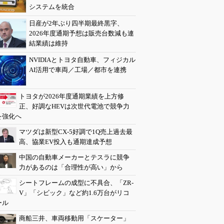
システムを統合
日産が2年ぶり四半期最終黒字、
2026年度通期予想は販売台数減も連
結業績は維持
NVIDIAとトヨタ自動車、フィジカル
AI活用で車両／工場／都市を連携
トヨタが2026年度通期業績を上方修
正、好調なHEVは次世代電池で競争力
を強化へ
マツダは新型CX-5好調で1Q売上過去最
高、協業EV投入も通期達成予想
中国の自動車メーカーとテスラに競争
力があるのは「合理性が高い」から
シートフレームの成型に不具合、「ZR-
V」「シビック」など約1.6万台がリコ
ール
商船三井、車両移動用「スケーター」