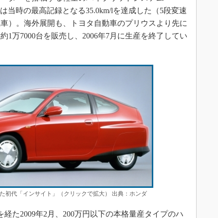
は当時の最高記録となる35.0km/lを達成した（5段変速
載車）。海外展開も、トヨタ自動車のプリウスより先に
1万7000台を販売し、2006年7月に生産を終了してい
た初代「インサイト」（クリックで拡大） 出典：ホンダ
た2009年2月、200万円以下の本格量産タイプのハ