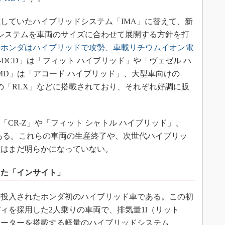
していたハイブリッドシステム「IMA」に替えて、新
システムを車両のサイズに合わせて展開する方針を打
年のホンダはハイブリッドで攻勢、車載リチウムイオン電
-DCD」は「フィット ハイブリッド」や「ヴェゼル ハ
MD」は「アコード ハイブリッド」、大型車向けの
ンドの「RLX」などに搭載されており、それぞれ好調に販
CR-Z」や「フィット シャトル ハイブリッド」、
ある。これらの車両の生産終了や、次世代ハイブリッ
定はまだ明らかになっていない。
した「インサイト」
市場投入されたホンダ初のハイブリッド車である。この初
ィを採用した2人乗りの車両で、排気量1l（リット
モーターを搭載する軽量のハイブリッドシステム