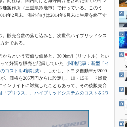
る。同社は、国内向けと海外向けを含めた全てのイン
3Dプリンタ
産業オープンネット展
鈴鹿製作所（三重県鈴鹿市）で行っている。このう
デジタルツインとCAE
014年2月末、海外向けは2014年6月末に生産を終了す
S＆OP
インダストリー4.0
つ。販売台数の落ち込みと、次世代ハイブリッドシス
イノベーション
業方針である。
製造業ビッグデータ
メイドインジャパン
からという安価な価格と、30.0km/l（リットル）とい
もあって好調な販売と記録していた（
関連記事：新型「イ
植物工場
のコストを4割削減
）。しかし、トヨタ自動車が2009
知財マネジメント
が、価格を205万円からに設定し、10・15モード燃費
海外生産
徹底的にインサイトに対抗したこともあって、その後販売台
グローバル設計・開発
目「プリウス」、ハイブリッドシステムのコストを2/3
制御セキュリティ
新型コロナへの対応