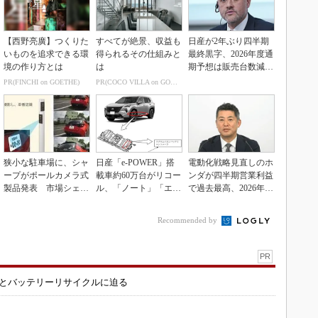
【西野亮廣】つくりた
すべてが絶景、収益も
日産が2年ぶり四半期
いものを追求できる環
得られるその仕組みと
最終黒字、2026年度通
境の作り方とは
は
期予想は販売台数減も
連結業績は維持
PR(FINCHI on GOETHE)
PR(COCO VILLA on GOETHE)
狭小な駐車場に、シャ
日産「e-POWER」搭
電動化戦略見直しのホ
ープがポールカメラ式
載車約60万台がリコー
ンダが四半期営業利益
製品発表 市場シェア
ル、「ノート」「エク
で過去最高、2026年度
10％目指す
ストレイル」な...
業績も上方修正
Recommended by
PR
造とバッテリーリサイクルに迫る