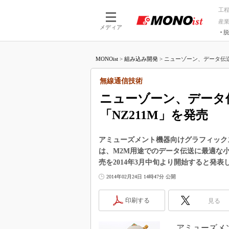
工
産
メディア
脱
つながる技術
AI×技術
MONOist
>
組み込み開発
>
ニューゾーン、データ伝送
つながる工場
AI×設備
つながるサービ
Physical
無線通信技術
ニューゾーン、データ
「NZ211M」を発売
アミューズメント機器向けグラフィックス
は、M2M用途でのデータ伝送に最適な小
売を2014年3月中旬より開始すると発表
2014年02月24日 14時47分 公開
印刷する
見る
アミューズメン