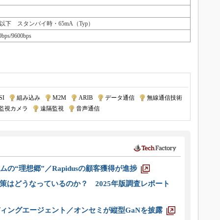
A以下 スタンバイ時・65mA（Typ）
s/9600bps
SI
|
組み込み
|
M2M
|
ARIB
|
データ通信
|
無線通信技術
監視カメラ
|
遠隔監視
|
音声通信
ムの“理想郷”／Rapidusの顧客獲得が進捗
策はどうなっているのか？ 2025年版調査レポート
ディングエージェント／オンセミが縦型GaNを披露