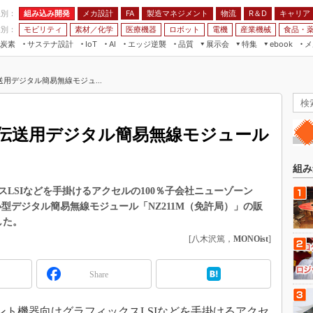
程別：
組み込み開発
メカ設計
製造マネジメント
物流
R＆D
キャリア
FA
業別：
モビリティ
素材／化学
医療機器
ロボット
電機
産業機械
食品・
炭素
サステナ設計
エッジ逆襲
品質
展示会
特集
メ
IoT
AI
ebook
伝承
組み込み開発
CEATEC
読者調査まとめ
編集後記
用デジタル簡易無線モジュ...
JIMTOF
保全
メカ設計
つながるクルマ
組込み/エッジ コンピューティング
ス
 AI
製造マネジメント
5G
展＆IoT/5Gソリューション展
VR／AR
FA
伝送用デジタル簡易無線モジュール
IIFES
モビリティ
フィールドサービス
国際ロボット展
素材／化学
FPGA
組み
ジャパンモビリティショー
組み込み画像技術
LSIなどを手掛けるアクセルの100％子会社ニューゾーン
TECHNO-FRONTIER
型デジタル簡易無線モジュール「NZ211M（免許局）」の販
組み込みモデリング
人テク展
した。
Windows Embedded
[八木沢篤，
MONOist
]
スマート工場EXPO
車載ソフト開発
EdgeTech+
Share
ISO26262
日本ものづくりワールド
無償設計ツール
AUTOMOTIVE WORLD
ト機器向けグラフィックスLSIなどを手掛けるアクセ