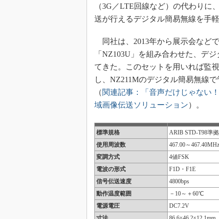
（3G／LTE回線など）の代わりに
送が行えるデジタル簡易無線を手
同社は、2013年から展示会など
「NZ103U」を組み合わせた、
てきた。このセットを用いれば監視
し、NZ211Mのデジタル簡易無
（
関連記事：「音声だけじゃない！
域画像伝送ソリューション
）。
標準規格
ARIB STD-T9
使用周波数
467.00～467.40M
変調方式
4値FSK
電波の形式
F1D・F1E
信号伝送速度
4800bps
動作温度範囲
－10～＋60℃
電源電圧
DC7.2V
寸法
86.6×46.2×12.1mm