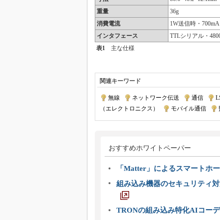
重量
36g
消費電流
1W送信時・700m
インタフェース
TTLシリアル・4800bp
表1
主な仕様
関連キーワード
無線
|
ネットワーク伝送
|
通信
|
L
（エレクトロニクス）
|
モバイル通信
|
おすすめホワイトペーパー
「Matter」によるスマートホー
組み込み機器のセキュリティ対
TRONの組み込み特化AIコー