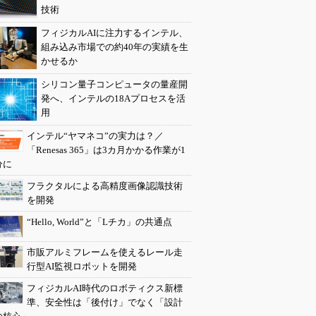
技術
フィジカルAIに注力するインテル、
組み込み市場での約40年の実績を生
かせるか
シリコン量子コンピュータの量産開
発へ、インテルの18Aプロセスを活
用
インテル“ヤマネコ”の実力は？／
「Renesas 365」は3カ月かかる作業が1
分に
フラクタルによる高精度画像認識技術
を開発
“Hello, World”と「Lチカ」の共通点
市販アルミフレームを使えるレール走
行型AI監視ロボットを開発
フィジカルAI時代のロボティクス新標
準、安全性は「後付け」でなく「設計