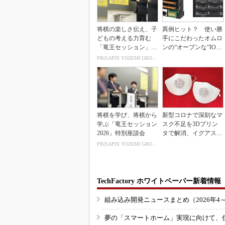
将棋の楽しさ伝え、子
異例ヒット？ 使い勝
どもの考える力育む
手にこだわったオムロ
「竜王セッション」レ
ンの“オープンな”IO-L
ポート
inkマスター
PR(SAPIX YOZEMI GROUP)
将棋を学び、将棋から
新型コロナで深刻なマ
学ぶ「竜王セッション
スク不足を3Dプリン
2026」特別座談会
タで解消、イグアスが
3Dマスクを開発
PR(SAPIX YOZEMI GROUP)
TechFactory ホワイトペーパー新着情報
組み込み開発ニュースまとめ（2026年4
夢の「スマートホーム」実現に向けて、