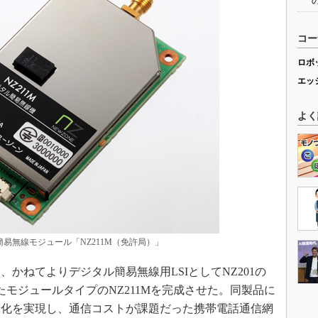
コー
ロボ
エッ
よく
易無線モジュール「NZ211M（免許局）」
ねてよりデジタル簡易無線用LSIとしてNZ201の
たモジュールタイプのNZ211Mを完成させた。同製品に
ト化を実現し、通信コストが課題だった携帯電話通信網