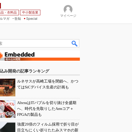
薬品・衣料品
中小製造業
マイページ
ルマガ
告知
Special
込み開発の記事ランキング
ルネサスが高崎工場を閉鎖へ、かつ
てはSiCデバイス生産の計画も
AlteraはITバブルを切り抜け全盛期
へ、時代を先取りしたArmコア＋
FPGAの製品も
強度20倍のフィルム採用で折り目が
目立ちにくい折りたたみスマホの新