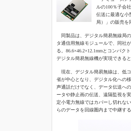
ルの100％子会
伝送に最適な小
局）」の販売を
同製品は、デジタル簡易無線局の無線
タ通信用無線モジュールで、同社が
る。86.6×46.2×12.1mmと
デジタル簡易無線機が実現できる
現在、デジタル簡易無線は、低コ
省が中心となり、デジタル化への
声通話だけでなく、データ伝送へ
ータや静止画の伝送、遠隔監視を実
定小電力無線ではカバーし切れない
らのデータを回線圏内まで中継す