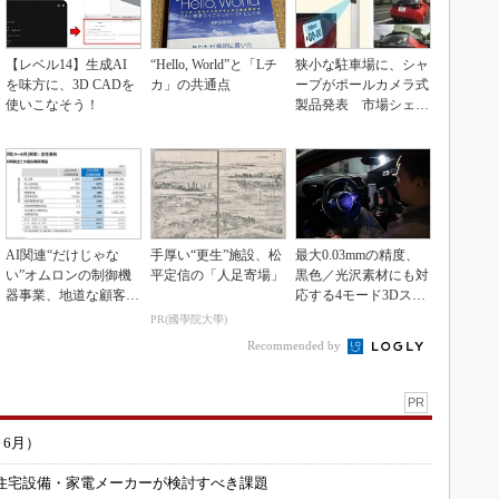
【レベル14】生成AI
“Hello, World”と「Lチ
狭小な駐車場に、シャ
を味方に、3D CADを
カ」の共通点
ープがポールカメラ式
使いこなそう！
製品発表 市場シェア
10％目指す
AI関連“だけじゃな
手厚い“更生”施設、松
最大0.03mmの精度、
い”オムロンの制御機
平定信の「人足寄場」
黒色／光沢素材にも対
器事業、地道な顧客基
応する4モード3Dスキ
盤強化が結実
ャナー
PR(國學院大學)
Recommended by
PR
～6月）
住宅設備・家電メーカーが検討すべき課題