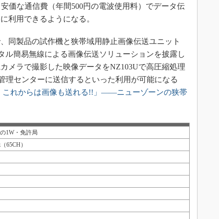
、安価な通信費（年間500円の電波使用料）でデータ伝
軽に利用できるようになる。
で、同製品の試作機と狭帯域用静止画像伝送ユニット
デジタル簡易無線による画像伝送ソリューションを披露し
カメラで撮影した映像データをNZ103Uで高圧縮処理
線で管理センターに送信するといった利用が可能になる
 これからは画像も送れる!!」――ニューゾーンの狭帯
8準拠の1W・免許局
Hz（65CH）