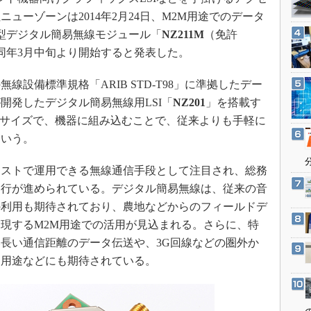
3Dプリンタ
産業オープンネット展
社ニューゾーンは2014年2月24日、M2M用途でのデータ
デジタルツインとCAE
型デジタル簡易無線モジュール「
NZ211M
（免許
S＆OP
同年3月中旬より開始すると発表した。
インダストリー4.0
設備標準規格「ARIB STD-T98」に準拠したデー
イノベーション
開発したデジタル簡易無線用LSI「
NZ201
」を搭載す
製造業ビッグデータ
コンパクトサイズで、機器に組み込むことで、従来よりも手軽に
メイドインジャパン
という。
植物工場
ストで運用できる無線通信手段として注目され、総務
知財マネジメント
移行が進められている。デジタル簡易無線は、従来の音
海外生産
の利用も期待されており、農地などからのフィールドデ
グローバル設計・開発
現するM2M用途での活用が見込まれる。さらに、特
制御セキュリティ
長い通信距離のデータ伝送や、3G回線などの圏外か
る用途などにも期待されている。
新型コロナへの対応