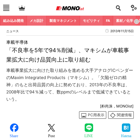
組み込み開発
メカ設計
製造マネジメント
モビリティ
FA
素材／化学
ニュース
2013年11月15日
車載半導体
「不良率を5年で94％削減」、マキシムが車載事
業拡大に向け品質向上に取り組む
車載事業拡大に向けた取り組みを進める大手アナログICベンダー
のMaxim Integrated Products（マキシム）。「欠陥ゼロの精
神」のもと出荷品質の向上に努めており、2013年の不良率は、
2008年比で94％減って、数ppmのレベルまで低減できていると
いう。
[朴尚洙，MONOist]
PC用表示
関連情報
Share
Post
LINE
Hatena