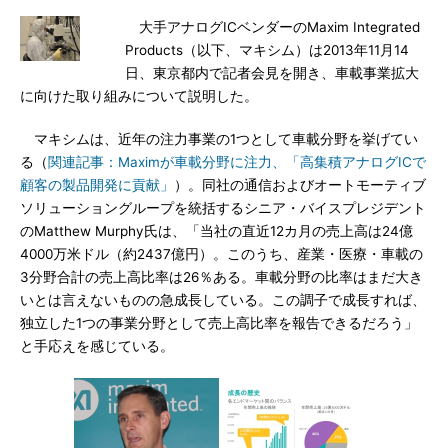
大手アナログICベンダーのMaxim Integrated
Products（以下、マキシム）は2013年11月14
日、東京都内で記者会見を開き、車載事業拡大
に向けた取り組みについて説明した。
マキシムは、近年の注力事業の1つとして車載分野を挙げてい
る（
関連記事：Maximが車載分野に注力、「高集積アナログICで
顧客の製品開発に貢献」
）。同社の通信およびオートモーティブ
ソリューショングループを統括するシニア・バイスプレジデント
のMatthew Murphy氏は、「当社の直近12カ月の売上高は24億
4000万米ドル（約2437億円）。このうち、産業・医療・車載の
3分野合計の売上高比率は26％ある。車載分野の比率はまだ大き
いとは言えないものの急成長している。この調子で成長すれば、
独立した1つの事業分野として売上高比率を報告できるだろう」
と手応えを感じている。