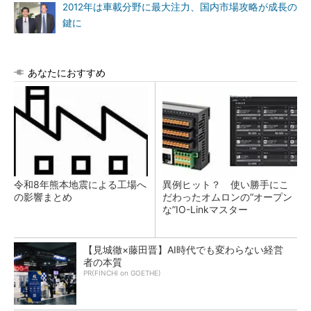
2012年は車載分野に最大注力、国内市場攻略が成長の
鍵に
あなたにおすすめ
令和8年熊本地震による工場へ
異例ヒット？ 使い勝手にこ
の影響まとめ
だわったオムロンの“オープン
な”IO-Linkマスター
【見城徹×藤田晋】AI時代でも変わらない経営
者の本質
PR(FINCHI on GOETHE)