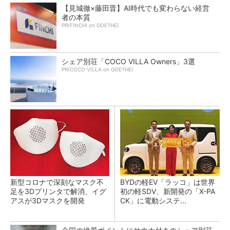
【見城徹×藤田晋】AI時代でも変わらない経営
者の本質
PR(FINCHI on GOETHE)
シェア別荘「COCO VILLA Owners」3選
PR(COCO VILLA on GOETHE)
新型コロナで深刻なマスク不
BYDの軽EV「ラッコ」は世界
足を3Dプリンタで解消、イグ
初の軽SDV、新開発の「X-PA
アスが3Dマスクを開発
CK」に電動システ...