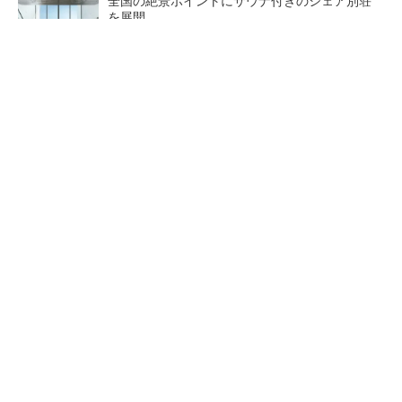
全国の絶景ポイントにサウナ付きのシェア別荘
を展開
PR(COCO VILLA on GOETHE)
ペロブスカイト太陽電池の量産に有効なイン
ク、従来比で1.5倍の性能向上
【レベル14】生成AIを味方に、3D CADを使い
こなそう！
狭小な駐車場に、シャープが
【レベル4】図面の穴寸法の表