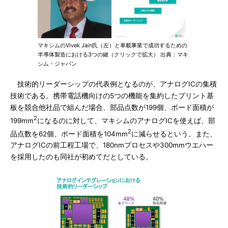
マキシムのVivek Jain氏（左）と車載事業で成功するための
半導体製造における3つの鍵（クリックで拡大） 出典：マキ
シム・ジャパン
技術的リーダーシップの代表例となるのが、アナログICの集積
技術である。携帯電話機向けの5つの機能を集約したプリント基
板を競合他社品で組んだ場合、部品点数が199個、ボード面積が
2
199mm
になるのに対して、マキシムのアナログICを使えば、部
2
品点数を62個、ボード面積を104mm
に減らせるという。また、
アナログICの前工程工場で、180nmプロセスや300mmウエハー
を採用したのも同社が初めてだとしている。