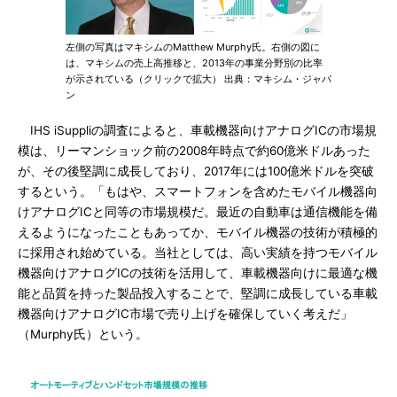
左側の写真はマキシムのMatthew Murphy氏。右側の図に
は、マキシムの売上高推移と、2013年の事業分野別の比率
が示されている（クリックで拡大） 出典：マキシム・ジャパ
ン
IHS iSuppliの調査によると、車載機器向けアナログICの市場規
模は、リーマンショック前の2008年時点で約60億米ドルあった
が、その後堅調に成長しており、2017年には100億米ドルを突破
するという。「もはや、スマートフォンを含めたモバイル機器向
けアナログICと同等の市場規模だ。最近の自動車は通信機能を備
えるようになったこともあってか、モバイル機器の技術が積極的
に採用され始めている。当社としては、高い実績を持つモバイル
機器向けアナログICの技術を活用して、車載機器向けに最適な機
能と品質を持った製品投入することで、堅調に成長している車載
機器向けアナログIC市場で売り上げを確保していく考えだ」
（Murphy氏）という。