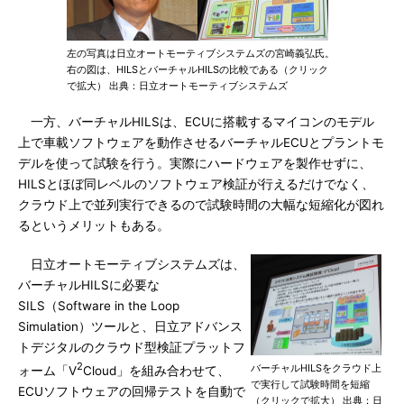
左の写真は日立オートモーティブシステムズの宮崎義弘氏。
右の図は、HILSとバーチャルHILSの比較である（クリック
で拡大） 出典：日立オートモーティブシステムズ
一方、バーチャルHILSは、ECUに搭載するマイコンのモデル
上で車載ソフトウェアを動作させるバーチャルECUとプラントモ
デルを使って試験を行う。実際にハードウェアを製作せずに、
HILSとほぼ同レベルのソフトウェア検証が行えるだけでなく、
クラウド上で並列実行できるので試験時間の大幅な短縮化が図れ
るというメリットもある。
日立オートモーティブシステムズは、
バーチャルHILSに必要な
SILS（Software in the Loop
Simulation）ツールと、日立アドバンス
トデジタルのクラウド型検証プラットフ
2
バーチャルHILSをクラウド上
ォーム「V
Cloud」を組み合わせて、
で実行して試験時間を短縮
ECUソフトウェアの回帰テストを自動で
（クリックで拡大） 出典：日