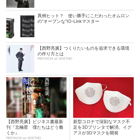
異例ヒット？ 使い勝手にこだわったオムロン
の“オープンな”IO-Linkマスター
【西野亮廣】つくりたいものを追求できる環境
の作り方とは
PR(FINCHI on GOETHE)
【西野亮廣】ビジネス書最新
新型コロナで深刻なマスク不
刊『北極星 僕たちはどう働
足を3Dプリンタで解消、イグ
くか』
アスが3Dマスクを開発
PR(FINCHI on GOETHE)