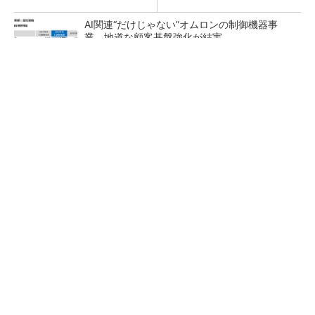
AI関連“だけじゃない”オムロンの制御機器事
業、地道な顧客基盤強化が結実
【レベル14】生成AIを味方に、3D CADを使い
こなそう！
「取りあえずボルトで固定」は禁物 締結部設
計で押さえるべき基本