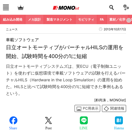
組み込み開発
メカ設計
製造マネジメント
モビリティ
FA
素材／化学
ニュース
2013年10月17日
車載ソフトウェア
日立オートモーティブがバーチャルHILSの運用を
開始、試験時間を400分の1に短縮
日立オートモーティブシステムズは、実ECU（電子制御ユニッ
ト）を使わずに仮想環境で車載ソフトウェアの試験を行えるバー
チャルHILS（Hardware in the Loop Simulation）の運用を始め
た。HILSと比べて試験時間を400分の1に短縮できた事例もある
という。
[朴尚洙，MONOist]
PC用表示
関連情報
Share
Post
LINE
Hatena