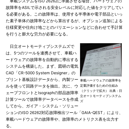
車載システムをISO 26262に準拠させる場合、ハードウェアの
故障率をASILで示される安全レベルに対応した値をクリアしてい
る必要がある。この故障率は、使用する半導体や電子部品といっ
た素子単体の故障率などから算出するが、オプション追加による
仕様変更や仕向け地ごとのバリエーションなどに合わせて手計算
を行うと膨大な労力が必要になる。
日立オートモーティブシステムズで
は、5つのツールを連携させて、車載ハ
ードウェアの故障率を自動的に導出する
システムを構築した。まず、図研の電気
CAD「CR-5000 System Designer」の
プリント基板設計データから、内製ツー
車載ハードウェアの故障率を
定量評価するための仕組み
ルを使って回路データを抽出。次に、ウ
（クリックで拡大） 出典：日
ェーブフロントとIsographの部品故障率
立オートモーティブシステム
計算ツールで故障率データベースを作成
ズ
してから、ガイア・システム・ソリュー
ションのISO 26262対応故障検出ツール「GAIA-QEST」により、
車載ハードウェアの故障率や、故障率のメトリクス表を出力す
る。