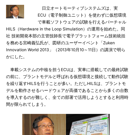
日立オートモーティブシステムズは、実
ECU（電子制御ユニット）を使わずに仮想環境
で車載ソフトウェアの試験を行えるバーチャル
HILS（Hardware in the Loop Simulation）の運用を始めた。同
社 技術開発本部の主管技師長で電子プラットフォーム技術統括
を務める宮崎義弘氏が、図研のユーザーイベント「Zuken
Innovation World 2013」（2013年10月10～11日）の講演で明ら
かにした。
車載システムの中核を担うECUは、実車に搭載しての最終試験
の前に、プラントモデルと呼ばれる仮想環境と接続して動作試験
を繰り返すHILSを行うことが多い。ただしHILSは、プラントモ
デルを動作させるハードウェアが高価であることから多くの台数
を導入するのが難しく、全ての部署で活用しようとすると利用時
間が限られてしまう。