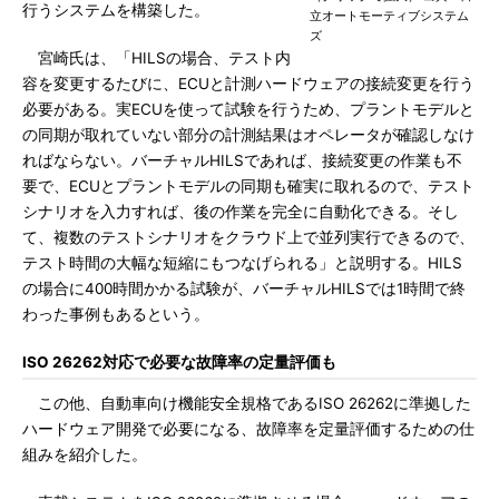
行うシステムを構築した。
立オートモーティブシステム
ズ
宮崎氏は、「HILSの場合、テスト内
容を変更するたびに、ECUと計測ハードウェアの接続変更を行う
必要がある。実ECUを使って試験を行うため、プラントモデルと
の同期が取れていない部分の計測結果はオペレータが確認しなけ
ればならない。バーチャルHILSであれば、接続変更の作業も不
要で、ECUとプラントモデルの同期も確実に取れるので、テスト
シナリオを入力すれば、後の作業を完全に自動化できる。そし
て、複数のテストシナリオをクラウド上で並列実行できるので、
テスト時間の大幅な短縮にもつなげられる」と説明する。HILS
の場合に400時間かかる試験が、バーチャルHILSでは1時間で終
わった事例もあるという。
ISO 26262対応で必要な故障率の定量評価も
この他、自動車向け機能安全規格であるISO 26262に準拠した
ハードウェア開発で必要になる、故障率を定量評価するための仕
組みを紹介した。