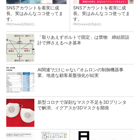
SNSアカウントを着実に成
SNSアカウントを着実に成
長。実はみんなココ使ってま
長。実はみんなココ使ってま
す。
す。
PR(Dreaw合同会社)
PR(Dreaw合同会社)
「取りあえずボルトで固定」は禁物 締結部設
計で押さえるべき基本
AI関連“だけじゃない”オムロンの制御機器事
業、地道な顧客基盤強化が結実
新型コロナで深刻なマスク不足を3Dプリンタ
で解消、イグアスが3Dマスクを開発