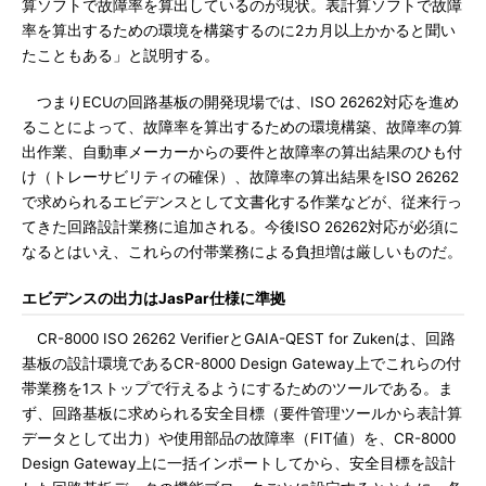
算ソフトで故障率を算出しているのが現状。表計算ソフトで故障
率を算出するための環境を構築するのに2カ月以上かかると聞い
たこともある」と説明する。
つまりECUの回路基板の開発現場では、ISO 26262対応を進め
ることによって、故障率を算出するための環境構築、故障率の算
出作業、自動車メーカーからの要件と故障率の算出結果のひも付
け（トレーサビリティの確保）、故障率の算出結果をISO 26262
で求められるエビデンスとして文書化する作業などが、従来行っ
てきた回路設計業務に追加される。今後ISO 26262対応が必須に
なるとはいえ、これらの付帯業務による負担増は厳しいものだ。
エビデンスの出力はJasPar仕様に準拠
CR-8000 ISO 26262 VerifierとGAIA-QEST for Zukenは、回路
基板の設計環境であるCR-8000 Design Gateway上でこれらの付
帯業務を1ストップで行えるようにするためのツールである。ま
ず、回路基板に求められる安全目標（要件管理ツールから表計算
データとして出力）や使用部品の故障率（FIT値）を、CR-8000
Design Gateway上に一括インポートしてから、安全目標を設計