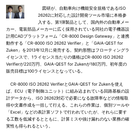
図研が、自動車向け機能安全規格であるISO
26262に対応した設計開発ツール市場に本格参
入する。第1弾製品として、国内外の自動車メー
カー、電装部品メーカーに広く採用されている同社の電子機器設
計用CADプラットフォーム「CR-8000 Design Gateway」と連携
動作する「CR-8000 ISO 26262 Verifier」と「GAIA-QEST for
Zuken」を2013年12月に発売する。契約形態はフローティングラ
イセンスで、1ライセンス当たりの価格はCR-8000 ISO 26262
Verifierが220万円、GAIA-QEST for Zukenが180万円。初年度の
販売目標は100ライセンスとなっている。
CR-8000 ISO 26262 VerifierとGAIA-QEST for Zukenを使え
ば、ECU（電子制御ユニット）に組み込まれている回路基板の設
計データから、ISO 26262対応で必要になる故障率などの情報取
得や文書作成を一括して行える。これらの作業は、個別ツールや
「Excel」などの表計算ソフトで行われていたが、それらに要す
る工数を低減するとともに、計算ミスや抜け漏れのない業務の確
実性も得られるという。