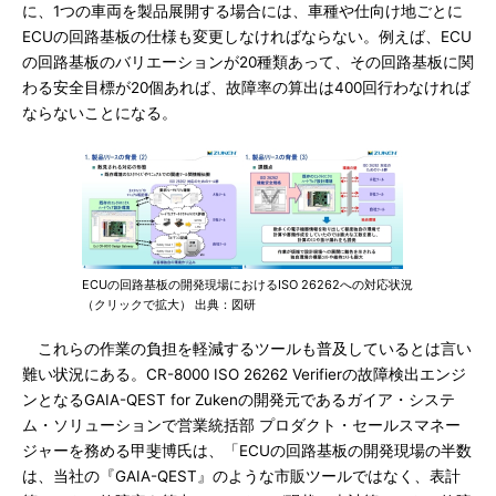
に、1つの車両を製品展開する場合には、車種や仕向け地ごとに
ECUの回路基板の仕様も変更しなければならない。例えば、ECU
の回路基板のバリエーションが20種類あって、その回路基板に関
わる安全目標が20個あれば、故障率の算出は400回行わなければ
ならないことになる。
ECUの回路基板の開発現場におけるISO 26262への対応状況
（クリックで拡大） 出典：図研
これらの作業の負担を軽減するツールも普及しているとは言い
難い状況にある。CR-8000 ISO 26262 Verifierの故障検出エンジ
ンとなるGAIA-QEST for Zukenの開発元であるガイア・システ
ム・ソリューションで営業統括部 プロダクト・セールスマネー
ジャーを務める甲斐博氏は、「ECUの回路基板の開発現場の半数
は、当社の『GAIA-QEST』のような市販ツールではなく、表計