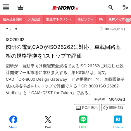
組み込み開発
メカ設計
製造マネジメント
モビリティ
FA
素材／化学
ニュース
2013年9月17日
ISO26262
図研の電気CADがISO26262に対応、車載回路基
板の規格準拠を1ストップで評価
図研が、自動車向け機能安全規格であるISO 26262に対応した設
計開発ツール市場に本格参入する。第1弾製品は、電気
CAD「CR-8000 Design Gateway」と連携動作して、車載回路基
板の規格準拠を1ストップで評価できる「CR-8000 ISO 26262
Verifier」と「GAIA-QEST for Zuken」である。
[朴尚洙，MONOist]
PC用表示
関連情報
Share
Post
LINE
Hatena