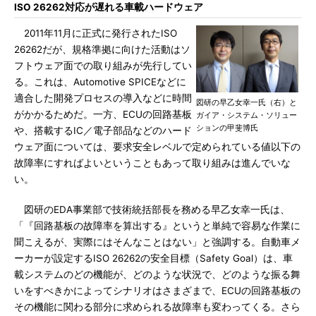
ISO 26262対応が遅れる車載ハードウェア
2011年11月に正式に発行されたISO
26262だが、規格準拠に向けた活動はソ
フトウェア面での取り組みが先行してい
る。これは、Automotive SPICEなどに
適合した開発プロセスの導入などに時間
図研の早乙女幸一氏（右）と
がかかるためだ。一方、ECUの回路基板
ガイア・システム・ソリュー
ションの甲斐博氏
や、搭載するIC／電子部品などのハード
ウェア面については、要求安全レベルで定められている値以下の
故障率にすればよいということもあって取り組みは進んでいな
い。
図研のEDA事業部で技術統括部長を務める早乙女幸一氏は、
「『回路基板の故障率を算出する』というと単純で容易な作業に
聞こえるが、実際にはそんなことはない」と強調する。自動車メ
ーカーが設定するISO 26262の安全目標（Safety Goal）は、車
載システムのどの機能が、どのような状況で、どのような振る舞
いをすべきかによってシナリオはさまざまで、ECUの回路基板の
その機能に関わる部分に求められる故障率も変わってくる。さら