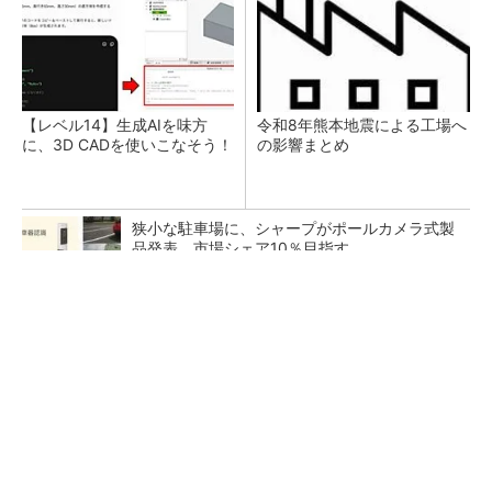
【レベル14】生成AIを味方
令和8年熊本地震による工場へ
に、3D CADを使いこなそう！
の影響まとめ
狭小な駐車場に、シャープがポールカメラ式製
品発表 市場シェア10％目指す
ルネサスが高崎工場を閉鎖へ、かつてはSiCデ
バイス生産の計画も
なぜ熊本に半導体産業が集まるのか――地震で
工場稼働停止相次ぐ