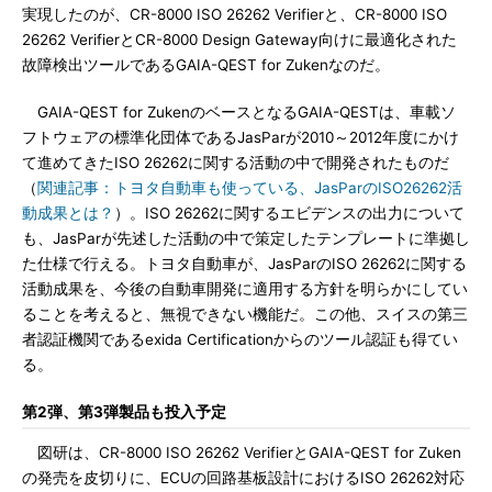
実現したのが、CR-8000 ISO 26262 Verifierと、CR-8000 ISO
26262 VerifierとCR-8000 Design Gateway向けに最適化された
故障検出ツールであるGAIA-QEST for Zukenなのだ。
GAIA-QEST for ZukenのベースとなるGAIA-QESTは、車載ソ
フトウェアの標準化団体であるJasParが2010～2012年度にかけ
て進めてきたISO 26262に関する活動の中で開発されたものだ
（
関連記事：トヨタ自動車も使っている、JasParのISO26262活
動成果とは？
）。ISO 26262に関するエビデンスの出力について
も、JasParが先述した活動の中で策定したテンプレートに準拠し
た仕様で行える。トヨタ自動車が、JasParのISO 26262に関する
活動成果を、今後の自動車開発に適用する方針を明らかにしてい
ることを考えると、無視できない機能だ。この他、スイスの第三
者認証機関であるexida Certificationからのツール認証も得てい
る。
第2弾、第3弾製品も投入予定
図研は、CR-8000 ISO 26262 VerifierとGAIA-QEST for Zuken
の発売を皮切りに、ECUの回路基板設計におけるISO 26262対応