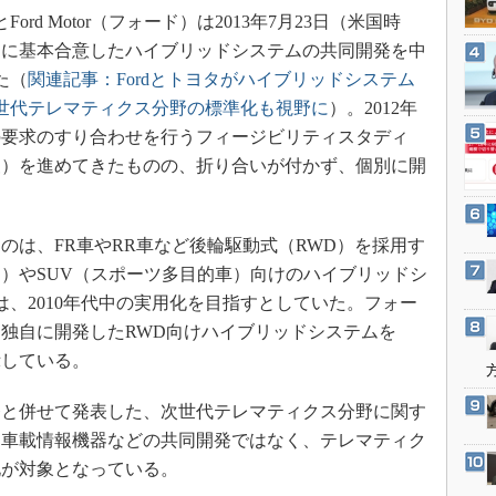
3Dプリンタ
rd Motor（フォード）は2013年7月23日（米国時
産業オープンネット展
デジタルツインとCAE
8月に基本合意したハイブリッドシステムの共同開発を中
S＆OP
た（
関連記事：Fordとトヨタがハイブリッドシステム
世代テレマティクス分野の標準化も視野に
）。2012年
インダストリー4.0
の要求のすり合わせを行うフィージビリティスタディ
イノベーション
査）を進めてきたものの、折り合いが付かず、個別に開
製造業ビッグデータ
メイドインジャパン
は、FR車やRR車など後輪駆動式（RWD）を採用す
植物工場
）やSUV（スポーツ多目的車）向けのハイブリッドシ
知財マネジメント
では、2010年代中の実用化を目指すとしていた。フォー
海外生産
独自に開発したRWD向けハイブリッドシステムを
グローバル設計・開発
示している。
制御セキュリティ
と併せて発表した、次世代テレマティクス分野に関す
新型コロナへの対応
、車載情報機器などの共同開発ではなく、テレマティク
化が対象となっている。