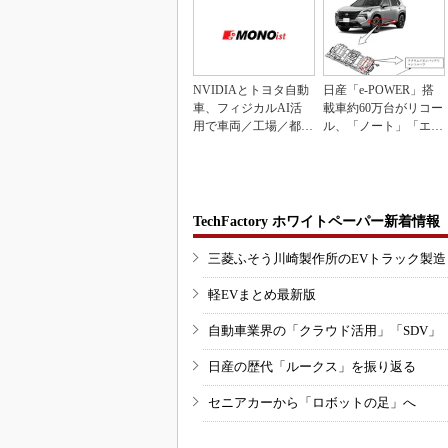
NVIDIAとトヨタ自動
日産「e-POWER」搭
車、フィジカルAI活
載車約60万台がリコー
用で車両／工場／都市
ル、「ノート」「エク
を連携
ストレイル」な...
TechFactory ホワイトペーパー新着情報
三菱ふそう川崎製作所のEVトラック製
軽EVまとめ最新版
自動車業界の「クラウド活用」「SDV」
日産の歴代「ルークス」を振り返る
セニアカーから「ロボットの足」へ