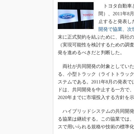
トヨタ自動車とFo
間）、2011年
止すると発表し
開発で協業、次
末に正式契約を結ぶために、両社
（実現可能性を検討するための調
発を進めるべきだと判断した。
両社が共同開発の対象としていたの
る、小型トラック（ライトトラック
ステムである。2011年8月の発表
ドは、共同開発を中止する一方で、
2020年までに市場投入する方針を
ハイブリッドシステムの共同開発
る協業は継続する。この協業では
スで用いられる規格や技術の標準