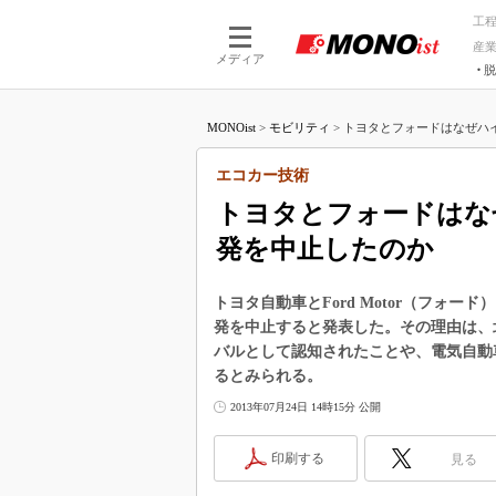
工
産
メディア
脱
つながる技術
AI×技術
MONOist
>
モビリティ
>
トヨタとフォードはなぜハイ
つながる工場
AI×設備
つながるサービ
Physical
エコカー技術
トヨタとフォードはな
発を中止したのか
トヨタ自動車とFord Motor（フォー
発を中止すると発表した。その理由は、
バルとして認知されたことや、電気自動
るとみられる。
2013年07月24日 14時15分 公開
印刷する
見る