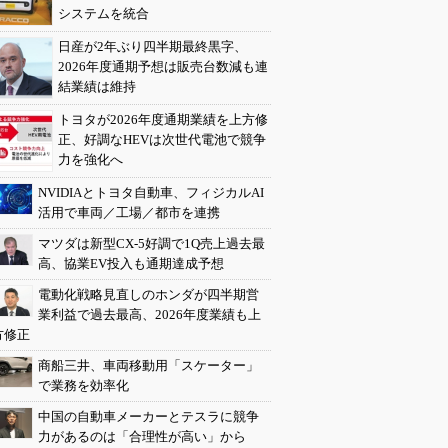
システムを統合
日産が2年ぶり四半期最終黒字、
2026年度通期予想は販売台数減も連
結業績は維持
トヨタが2026年度通期業績を上方修
正、好調なHEVは次世代電池で競争
力を強化へ
NVIDIAとトヨタ自動車、フィジカルAI
活用で車両／工場／都市を連携
マツダは新型CX-5好調で1Q売上過去最
高、協業EV投入も通期達成予想
電動化戦略見直しのホンダが四半期営
業利益で過去最高、2026年度業績も上
方修正
商船三井、車両移動用「スケーター」
で業務を効率化
中国の自動車メーカーとテスラに競争
力があるのは「合理性が高い」から