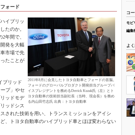
とフォード
コー
ハイブリッ
モビ
断したのか。
編集
の2年間で、
の開発を大幅
よく
ド車市場で先
なったことが
2011年8月に会見したトヨタ自動車とフォードの首脳。
イブリッド
フォードのグローバルプロダクト開発担当グループバ
ケープ」やセ
イスプレジデントを務めるDerrick Kuzak氏（左）とト
ヨタ自動車の技術担当副社長（当時、現会長）を務め
ブリッドモデ
る内山田竹志氏 出典：トヨタ自動車
ブリッドシス
ンスされた技術を用い、トランスミッションをアイシ
など、トヨタ自動車のハイブリッド車とほぼ変わらない