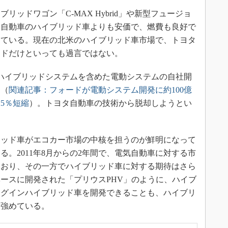
リッドワゴン「C-MAX Hybrid」や新型フュージョ
タ自動車のハイブリッド車よりも安価で、燃費も良好で
けている。現在の北米のハイブリッド車市場で、トヨタ
ードだけといっても過言ではない。
、ハイブリッドシステムを含めた電動システムの自社開
る（
関連記事：フォードが電動システム開発に約100億
25％短縮
）。トヨタ自動車の技術から脱却しようとい
ッド車がエコカー市場の中核を担うのが鮮明になって
。2011年8月からの2年間で、電気自動車に対する市
ており、その一方でハイブリッド車に対する期待はさら
ースに開発された「プリウスPHV」のように、ハイブ
ラグインハイブリッド車を開発できることも、ハイブリ
を強めている。