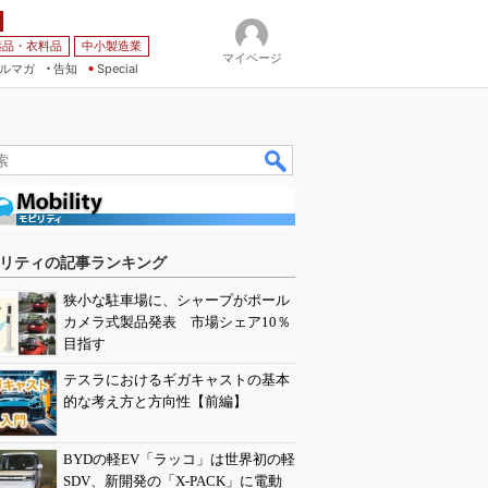
薬品・衣料品
中小製造業
マイページ
ルマガ
告知
Special
リティの記事ランキング
狭小な駐車場に、シャープがポール
カメラ式製品発表 市場シェア10％
目指す
テスラにおけるギガキャストの基本
的な考え方と方向性【前編】
BYDの軽EV「ラッコ」は世界初の軽
SDV、新開発の「X-PACK」に電動