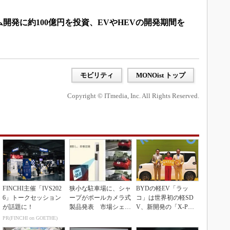
開発に約100億円を投資、EVやHEVの開発期間を
モビリティ
MONOist トップ
Copyright © ITmedia, Inc. All Rights Reserved.
FINCHI主催「IVS202
狭小な駐車場に、シャ
BYDの軽EV「ラッ
6」トークセッション
ープがポールカメラ式
コ」は世界初の軽SD
が話題に！
製品発表 市場シェア
V、新開発の「X-PAC
10％目指す
K」に電動システ...
PR(FINCHI on GOETHE)