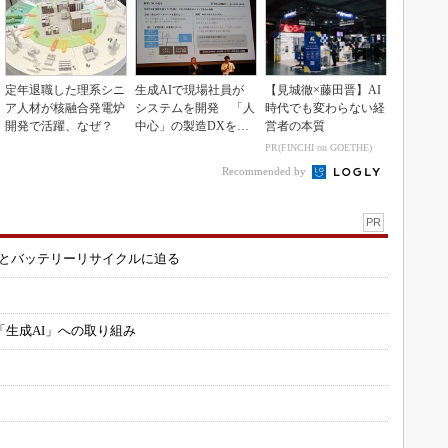
定年退職した理系シニ
生成AIで現場社員が
【見城徹×藤田晋】AI
ア人材が核融合発電炉
システムを開発 「人
時代でも変わらない経
開発で活躍、なぜ？
中心」の製造DXを自
営者の本質
走させた3社の方法
PR(FINCHI on GOETHE)
Recommended by
PR
造とバッテリーリサイクルに迫る
「生成AI」への取り組み