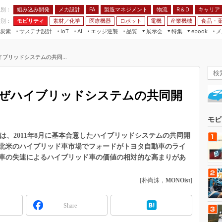
程別：
組み込み開発
メカ設計
製造マネジメント
物流
R＆D
キャリア
FA
業別：
モビリティ
素材／化学
医療機器
ロボット
電機
産業機械
食品・
炭素
サステナ設計
エッジ逆襲
品質
展示会
特集
メ
IoT
AI
ebook
伝承
組み込み開発
CEATEC
読者調査まとめ
編集後記
ブリッドシステムの共同...
JIMTOF
保全
メカ設計
つながるクルマ
組込み/エッジ コンピューティング
ス
 AI
製造マネジメント
5G
展＆IoT/5Gソリューション展
VR／AR
FA
ぜハイブリッドシステムの共同開
IIFES
モビリティ
フィールドサービス
国際ロボット展
素材／化学
FPGA
モビ
ジャパンモビリティショー
組み込み画像技術
ド）は、2011年8月に基本合意したハイブリッドシステムの共同開
TECHNO-FRONTIER
北米のハイブリッド車市場でフォードがトヨタ自動車のライ
組み込みモデリング
人テク展
車の失速によるハイブリッド車の価値の相対的な高まりがあ
Windows Embedded
スマート工場EXPO
車載ソフト開発
[朴尚洙，
MONOist
]
EdgeTech+
ISO26262
日本ものづくりワールド
Share
無償設計ツール
AUTOMOTIVE WORLD