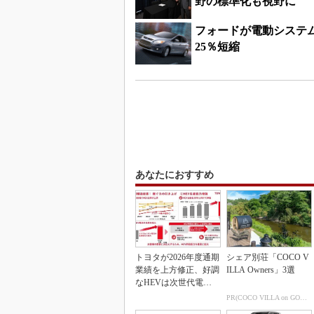
野の標準化も視野に
フォードが電動システム
25％短縮
あなたにおすすめ
トヨタが2026年度通期
シェア別荘「COCO V
業績を上方修正、好調
ILLA Owners」3選
なHEVは次世代電池
で競争力を強化へ
PR(COCO VILLA on GOETHE)