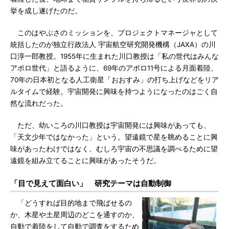
挙を成し遂げたのだ。
このはやぶさのミッションを、プロジェクトマネージャとして
統括したのが独立行政法人 宇宙航空研究開発機構（JAXA）の川
口淳一郎教授。1955年に生まれた川口教授は「私の世代はみんな
アポロ世代」と語るように、69年のアポロ11号による月面着陸、
70年の日本初となる人工衛星「おおすみ」の打ち上げなどをリア
ルタイムで経験。宇宙開発に興味を持つようになったのはごく自
然な流れだった。
ただ、幼いころの川口教授は宇宙開発には興味があっても、
「天文少年ではなかった」という。望遠鏡で星を眺めることに興
味があったわけではなく、むしろ宇宙の不思議を調べるために望
遠鏡を組み立てることに興味があったそうだ。
「目で見えて面白い」 研究テーマは自動制御
「どうすれば目的地まで飛ばせるの
か、木星や土星周辺のどこを通すのか、
自動で着陸をして自動で調査をするため