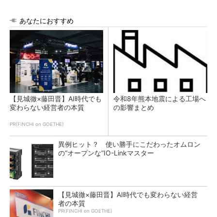
あなたにおすすめ
【見城徹×藤田晋】AI時代でも
令和8年熊本地震による工場へ
変わらない経営者の本質
の影響まとめ
PR(FINCHI on GOETHE)
異例ヒット？ 使い勝手にこだわったオムロン
の“オープンな”IO-Linkマスター
【見城徹×藤田晋】AI時代でも変わらない経営
者の本質
PR(FINCHI on GOETHE)