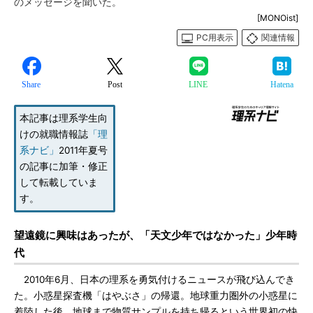
のメッセージを聞いた。
[MONOist]
PC用表示
関連情報
Share
Post
LINE
Hatena
本記事は理系学生向
けの就職情報誌
「理
系ナビ」
2011年夏号
の記事に加筆・修正
して転載していま
す。
望遠鏡に興味はあったが、「天文少年ではなかった」少年時
代
2010年6月、日本の理系を勇気付けるニュースが飛び込んでき
た。小惑星探査機「はやぶさ」の帰還。地球重力圏外の小惑星に
着陸した後、地球まで物質サンプルを持ち帰るという世界初の快