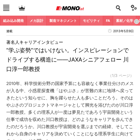
組み込み開発
メカ設計
製造マネジメント
モビリティ
FA
素材／化学
連載
2013年5月9日
著名人キャリアインタビュー
“学ぶ姿勢”ではいけない。インスピレーションで
ドライブする構造に――JAXAシニアフェロー 川
口淳一郎教授
（1/3 ページ）
2010年、科学技術分野の国家予算にも容赦なく事業仕分けのメス
が入る中、小惑星探査機「はやぶさ」が苦難の末に地球へ戻って
きたという知らせに、胸を躍らせた人も多いことだろう。そのは
やぶさのプロジェクトマネージャとして脚光を浴びたのが川口淳
一郎教授。多くの理系人が一度は夢見たであろう宇宙開発という
仕事で成功を収めた川口教授は、どのようなキャリアを歩んでき
たのだろうか。川口教授が宇宙開発を選ぶまでの経緯、そしてこ
れから自身のキャリアを決めていくことになる理系学生に向けて