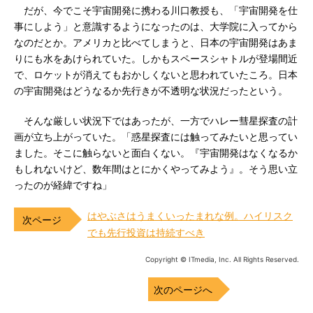
だが、今でこそ宇宙開発に携わる川口教授も、「宇宙開発を仕
事にしよう」と意識するようになったのは、大学院に入ってから
なのだとか。アメリカと比べてしまうと、日本の宇宙開発はあま
りにも水をあけられていた。しかもスペースシャトルが登場間近
で、ロケットが消えてもおかしくないと思われていたころ。日本
の宇宙開発はどうなるか先行きが不透明な状況だったという。
そんな厳しい状況下ではあったが、一方でハレー彗星探査の計
画が立ち上がっていた。「惑星探査には触ってみたいと思ってい
ました。そこに触らないと面白くない。『宇宙開発はなくなるか
もしれないけど、数年間はとにかくやってみよう』。そう思い立
ったのが経緯ですね」
はやぶさはうまくいったまれな例。ハイリスク
でも先行投資は持続すべき
Copyright © ITmedia, Inc. All Rights Reserved.
次のページへ