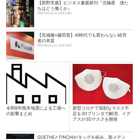
【西野亮廣】ビジネス書最新刊『北極星 僕た
ちはどう働くか』
PR(FINCHI on GOETHE)
【見城徹×藤田晋】AI時代でも変わらない経営
者の本質
PR(FINCHI on GOETHE)
令和8年熊本地震による工場へ
新型コロナで深刻なマスク不
の影響まとめ
足を3Dプリンタで解消、イグ
アスが3Dマスクを開発
GOETHEとFINCHIがタッグを組み、新メディ