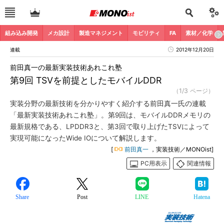
組み込み開発
メカ設計
製造マネジメント
モビリティ
FA
素材／化学
連載
2012年12月20日
前田真一の最新実装技術あれこれ塾
第9回 TSVを前提としたモバイルDDR
（1/3 ページ）
実装分野の最新技術を分かりやすく紹介する前田真一氏の連載
「最新実装技術あれこれ塾」。第9回は、モバイルDDRメモリの
最新規格である、LPDDR3と、第3回で取り上げたTSVによって
実現可能になったWide IOについて解説します。
[
前田真一
，実装技術／MONOist]
PC用表示
関連情報
Share
Post
LINE
Hatena