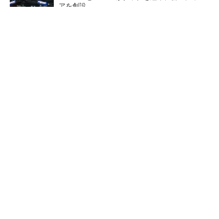
アを創設
PR(FINCHI on GOETHE)
【レベル14】生成AIを味方に、3D CADを使い
こなそう！
狭小な駐車場に、シャープがポールカメラ式製
品発表 市場シェア10％目指す
ルネサスが高崎工場を閉鎖
なぜ熊本に半導体産業が集ま