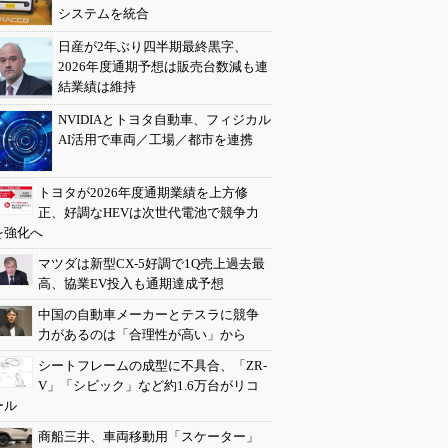
システムを統合
日産が2年ぶり四半期最終黒字、
2026年度通期予想は販売台数減も連
結業績は維持
NVIDIAとトヨタ自動車、フィジカル
AI活用で車両／工場／都市を連携
トヨタが2026年度通期業績を上方修
正、好調なHEVは次世代電池で競争力
を強化へ
マツダは新型CX-5好調で1Q売上過去最
高、協業EV投入も通期達成予想
中国の自動車メーカーとテスラに競争
力があるのは「合理性が高い」から
シートフレームの成型に不具合、「ZR-
V」「シビック」など約1.6万台がリコ
ール
商船三井、車両移動用「スケーター」