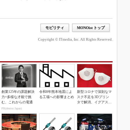
モビリティ
MONOist トップ
Copyright © ITmedia, Inc. All Rights Reserved.
創業125年の課題解決
令和8年熊本地震によ
新型コロナで深刻なマ
力×多様な才能で挑
る工場への影響まとめ
スク不足を3Dプリン
む、これからの電通
タで解消、イグアスが
3Dマスクを開発
PR(dentsu Japan)