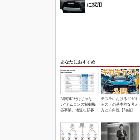
に採用
あなたにおすすめ
AI関連“だけじゃな
テスラにおけるギガキ
い”オムロンの制御機
ャストの基本的な考え
器事業、地道な顧客基
方と方向性【前編】
盤強化が結実