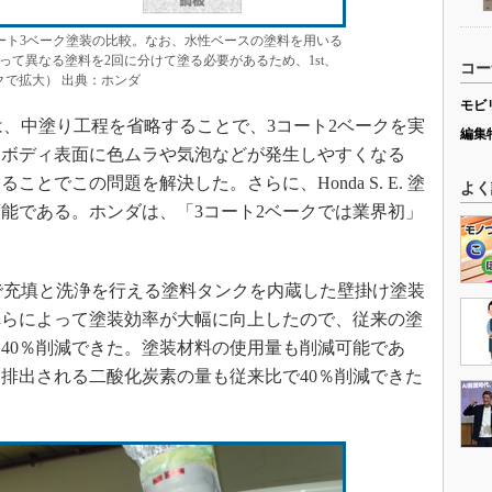
）と4コート3ベーク塗装の比較。なお、水性ベースの塗料を用いる
って異なる塗料を2回に分けて塗る必要があるため、1st、
コー
クで拡大） 出典：ホンダ
モビ
 塗装は、中塗り工程を省略することで、3コート2ベークを実
編集
、ボディ表面に色ムラや気泡などが発生しやすくなる
とでこの問題を解決した。さらに、Honda S. E. 塗
よく
能である。ホンダは、「3コート2ベークでは業界初」
、高速で充填と洗浄を行える塗料タンクを内蔵した壁掛け塗装
れらによって塗装効率が大幅に向上したので、従来の塗
40％削減できた。塗装材料の使用量も削減可能であ
排出される二酸化炭素の量も従来比で40％削減できた