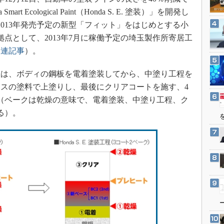
3Dプリンタ
産業オープンネット展
mart Ecological Paint（Honda S. E. 塗装）」を開発し
デジタルツインとCAE
2013年発売予定の新型「フィット」をはじめとする小
S＆OP
点として、2013年7月に稼働予定の埼玉製作所寄居工
インダストリー4.0
関連記事
）。
イノベーション
は、ボディの鋼板を電着塗装してから、中塗り工程を
製造業ビッグデータ
スの塗料で上塗りし、最後にクリアコートを施す、4
メイドインジャパン
（ベークは乾燥の意味で、電着塗装、中塗り工程、ク
植物工場
る）。
知財マネジメント
海外生産
グローバル設計・開発
制御セキュリティ
新型コロナへの対応