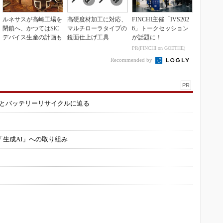
ルネサスが高崎工場を
高硬度材加工に対応、
FINCHI主催「IVS202
閉鎖へ、かつてはSiC
マルチローラタイプの
6」トークセッション
デバイス生産の計画も
鏡面仕上げ工具
が話題に！
PR(FINCHI on GOETHE)
Recommended by
PR
造とバッテリーリサイクルに迫る
「生成AI」への取り組み