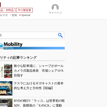
薬品・衣料品
中小製造業
マイページ
ルマガ
告知
Special
リティの記事ランキング
狭小な駐車場に、シャープがポール
カメラ式製品発表 市場シェア10％
目指す
テスラにおけるギガキャストの基本
的な考え方と方向性【前編】
BYDの軽EV「ラッコ」は世界初の軽
SDV、新開発の「X-PACK」に電動