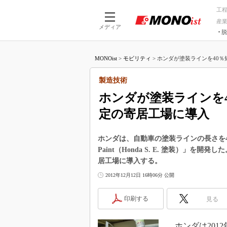
工
産
メディア
脱
つながる技術
AI×技術
MONOist
>
モビリティ
>
ホンダが塗装ラインを40％短
つながる工場
AI×設備
つながるサービ
Physical
製造技術
ホンダが塗装ラインを
定の寄居工場に導入
ホンダは、自動車の塗装ラインの長さを40％削減
Paint（Honda S. E. 塗装）
居工場に導入する。
2012年12月12日 16時06分 公開
印刷する
見る
ホンダは2012