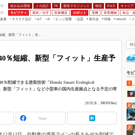
程別：
組み込み開発
メカ設計
製造マネジメント
物流
R＆D
キャリア
FA
業別：
モビリティ
素材／化学
医療機器
ロボット
電機
産業機械
食品・
炭素
サステナ設計
エッジ逆襲
品質
展示会
特集
メ
IoT
AI
ebook
伝承
組み込み開発
CEATEC
読者調査まとめ
編集後記
縮、新型「フィット」生...
JIMTOF
保全
メカ設計
つながるクルマ
組込み/エッジ コンピューティング
ス
 AI
製造マネジメント
5G
展＆IoT/5Gソリューション展
VR／AR
FA
40％短縮、新型「フィット」生産予
IIFES
モビリティ
フィールドサービス
国際ロボット展
素材／化学
FPGA
モビ
ジャパンモビリティショー
組み込み画像技術
できる塗装技術「Honda Smart Ecological
TECHNO-FRONTIER
」を開発した。新型「フィット」など小型車の国内生産拠点となる予定の寄
組み込みモデリング
人テク展
Windows Embedded
[朴尚洙，
MONOist
]
スマート工場EXPO
車載ソフト開発
EdgeTech+
Share
ISO26262
日本ものづくりワールド
無償設計ツール
AUTOMOTIVE WORLD
年12月12日、自動車の塗装ラインの長さを40％削減で