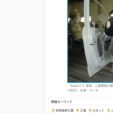
「Honda S. E. 塗装」と
で拡大） 出典：ホンダ
関連キーワード
本田技研工業
|
工場
|
ロボット
|