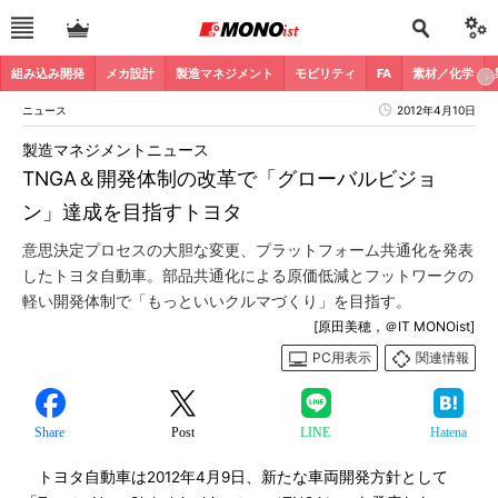
組み込み開発
メカ設計
製造マネジメント
モビリティ
FA
素材／化学
ニュース
2012年4月10日
製造マネジメントニュース
TNGA＆開発体制の改革で「グローバルビジョ
ン」達成を目指すトヨタ
意思決定プロセスの大胆な変更、プラットフォーム共通化を発表
したトヨタ自動車。部品共通化による原価低減とフットワークの
軽い開発体制で「もっといいクルマづくり」を目指す。
[原田美穂，＠IT MONOist]
PC用表示
関連情報
Share
Post
LINE
Hatena
トヨタ自動車は2012年4月9日、新たな車両開発方針として