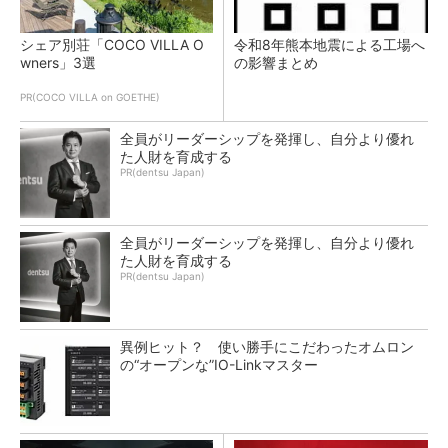
シェア別荘「COCO VILLA O
令和8年熊本地震による工場へ
wners」3選
の影響まとめ
PR(COCO VILLA on GOETHE)
全員がリーダーシップを発揮し、自分より優れ
た人財を育成する
PR(dentsu Japan)
全員がリーダーシップを発揮し、自分より優れ
た人財を育成する
PR(dentsu Japan)
異例ヒット？ 使い勝手にこだわったオムロン
の“オープンな”IO-Linkマスター