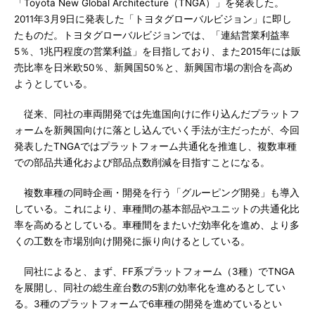
「Toyota New Global Architecture（TNGA）」を発表した。
2011年3月9日に発表した「トヨタグローバルビジョン」に即し
たものだ。トヨタグローバルビジョンでは、「連結営業利益率
5％、1兆円程度の営業利益」を目指しており、また2015年には販
売比率を日米欧50％、新興国50％と、新興国市場の割合を高め
ようとしている。
従来、同社の車両開発では先進国向けに作り込んだプラットフ
ォームを新興国向けに落とし込んでいく手法が主だったが、今回
発表したTNGAではプラットフォーム共通化を推進し、複数車種
での部品共通化および部品点数削減を目指すことになる。
複数車種の同時企画・開発を行う「グルーピング開発」も導入
している。これにより、車種間の基本部品やユニットの共通化比
率を高めるとしている。車種間をまたいだ効率化を進め、より多
くの工数を市場別向け開発に振り向けるとしている。
同社によると、まず、FF系プラットフォーム（3種）でTNGA
を展開し、同社の総生産台数の5割の効率化を進めるとしてい
る。3種のプラットフォームで6車種の開発を進めているとい