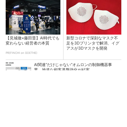
【見城徹×藤田晋】AI時代でも
新型コロナで深刻なマスク不
変わらない経営者の本質
足を3Dプリンタで解消、イグ
アスが3Dマスクを開発
PR(FINCHI on GOETHE)
AI関連“だけじゃない”オムロンの制御機器事
業、地道な顧客基盤強化が結実
【レベル14】生成AIを味方に、3D CADを使い
こなそう！
「取りあえずボルトで固定」は禁物 締結部設