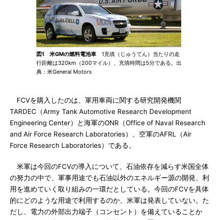
図1 米GMの燃料電池車
1充填（じゅうてん）当たりの走
行距離は320km（200マイル）、充填時間は5分である。出
典：米General Motors
FCVを購入したのは、軍用車両に関する研究開発機関
TARDEC（Army Tank Automotive Research Development
Engineering Center）と海軍のONR（Office of Naval Research
and Air Force Research Laboratories）、空軍のAFRL（Air
Force Research Laboratories）である。
米軍は今回のFCVの導入について、石油依存を減らす米国全体
の努力の中で、軍事用途でも石油以外のエネルギー源の開発、利
用を進めていく取り組みの一環だとしている。今回のFCVを具体
的にどのような用途で利用するのか、米軍は発表していない。た
だし、電力の外部出力端子（コンセント）を備えていることか