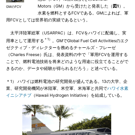
Motors（GM）から受けたと発表した（
図1
）。
GMのFCV
水素を燃料とするFCVである。GMによれば、軍
用FCVとしては世界初の実績であるという。
太平洋陸軍総軍（USARPAC）は、FCVをハワイに配備し、実
＊1）
用車として運用する
。GMでGlobal Fuel Cell Activitiesのエク
ゼクティブ・ディレクターを務めるチャールズ・フレーゼ
（Charles Freese）氏は、発表資料の中で「軍用FCVを運用する
ことで、燃料電池技術を将来どのような用途に役立てることがで
きるのか、データや経験が得られるだろう」と述べている。
＊1） ハワイは燃料電池の研究開発が盛んである。13の大学、企
業、研究開発機関が米陸軍、米空軍、米海軍と共同で
ハワイ水素
イニシアチブ
（Hawaii Hydrogen Initiative）を結成している。