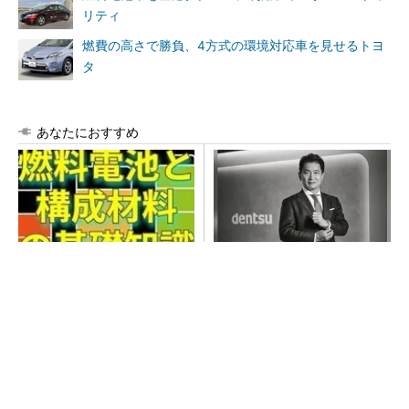
リティ
燃費の高さで勝負、4方式の環境対応車を見せるトヨ
タ
あなたにおすすめ
触媒の活性向上
全員がリーダーシップを発揮
し、自分より優れた人財を育
成する
PR(dentsu Japan)
【西野亮廣】つくりたいものを追求できる環境
の作り方とは
PR(FINCHI on GOETHE)