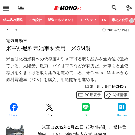
組み込み開発
メカ設計
製造マネジメント
モビリティ
FA
素材／化学
ニュース
2012年2月24日
電気自動車
米軍が燃料電池車を採用、米GM製
米国は化石燃料への依存度を引き下げる取り組みを全方位で進め
ている。太陽光、風力、バイオマスなどが有力だ。米軍も石油依
存度を引き下げる取り組みを進めている。米General Motorsから
燃料電池車（FCV）を購入、用途開拓を進める。
[畑陽一郎，＠IT MONOist]
PC用表示
関連情報
Share
Post
LINE
Hatena
米軍は2012年2月23日（現地時間）、燃料電
池車（FCV）16台の納入を米General