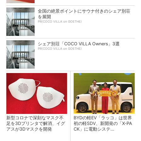
全国の絶景ポイントにサウナ付きのシェア別荘
を展開
PR(COCO VILLA on GOETHE)
シェア別荘「COCO VILLA Owners」3選
PR(COCO VILLA on GOETHE)
新型コロナで深刻なマスク不
BYDの軽EV「ラッコ」は世界
足を3Dプリンタで解消、イグ
初の軽SDV、新開発の「X-PA
アスが3Dマスクを開発
CK」に電動システ...