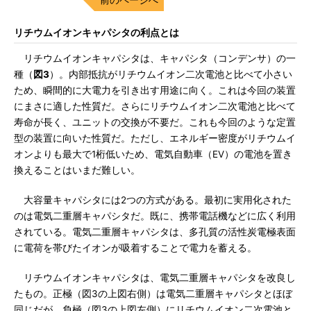
リチウムイオンキャパシタの利点とは
リチウムイオンキャパシタは、キャパシタ（コンデンサ）の一
種（
図3
）。内部抵抗がリチウムイオン二次電池と比べて小さい
ため、瞬間的に大電力を引き出す用途に向く。これは今回の装置
にまさに適した性質だ。さらにリチウムイオン二次電池と比べて
寿命が長く、ユニットの交換が不要だ。これも今回のような定置
型の装置に向いた性質だ。ただし、エネルギー密度がリチウムイ
オンよりも最大で1桁低いため、電気自動車（EV）の電池を置き
換えることはいまだ難しい。
大容量キャパシタには2つの方式がある。最初に実用化された
のは電気二重層キャパシタだ。既に、携帯電話機などに広く利用
されている。電気二重層キャパシタは、多孔質の活性炭電極表面
に電荷を帯びたイオンが吸着することで電力を蓄える。
リチウムイオンキャパシタは、電気二重層キャパシタを改良し
たもの。正極（図3の上図右側）は電気二重層キャパシタとほぼ
同じだが、負極（図3の上図左側）にリチウムイオン二次電池と