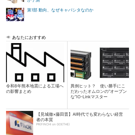
第1部 動向、なぜキャパシタなのか
あなたにおすすめ
令和8年熊本地震による工場へ
異例ヒット？ 使い勝手にこ
の影響まとめ
だわったオムロンの“オープン
な”IO-Linkマスター
【見城徹×藤田晋】AI時代でも変わらない経営
者の本質
PR(FINCHI on GOETHE)