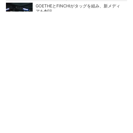
GOETHEとFINCHIがタッグを組み、新メディ
アを創設
PR(FINCHI on GOETHE)
ペロブスカイト太陽電池の量産に有効なイン
ク、従来比で1.5倍の性能向上
【レベル14】生成AIを味方に、3D CADを使い
こなそう！