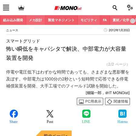
組み込み開発
メカ設計
製造マネジメント
モビリティ
FA
素材／化学
ニュース
2012年1月20日
スマートグリッド
怖い瞬低をキャパシタで解決、中部電力が大容量
装置を開発
（2/2 ページ）
停電や電圧低下はわずかな時間であっても、さまざまな悪影響を
及ぼす。中部電力は1000分の2秒という短時間で応答できる停電
補償装置を開発、大手工場でのフィールド試験を開始した。
[畑陽一郎，＠IT MONOist]
PC用表示
関連情報
Share
Post
LINE
Hatena
前のページへ