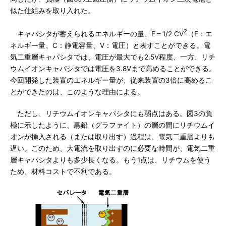
似た仕組みを取り入れた。
2
キャパシタが蓄えられるエネルギーの量、E＝1/2 CV
（E：エ
ネルギー量、C：静電容量、V：電圧）と表すことができる。電
気二重層キャパシタでは、電圧が最大でも2.5V程度、一方、リチ
ウムイオンキャパシタでは電圧を3.8Vまで高めることができる。
今回開発した装置のエネルギー量が、従来装置の3倍に高めるこ
とができたのは、このような理由による。
ただし、リチウムイオンキャパシタにも弱点はある。図3の負
極に示したように、黒鉛（グラファイト）の層の間にリチウムイ
オンが挿入される（または取り出す）過程は、電気二重層よりも
遅い。このため、大電流を取り出すのに必要な時間が、電気二重
層キャパシタよりも多少長くなる。もう1点は、リチウムを使う
ため、材料コストで不利である。