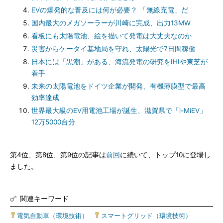
EVの爆発的な普及には何が必要？ 「無線充電」だ
国内最大のメガソーラーが川崎に完成、出力13MW
看板にも太陽電池、絵を描いて発電は大丈夫なのか
災害からケータイ基地局を守れ、太陽光で7日間稼働
日本には「黒潮」がある、海流発電の研究をIHIや東芝が
着手
未来の太陽電池をドイツ企業が開発、有機薄膜型で最高
効率達成
世界最大級のEV用電池工場が誕生、滋賀県で「i-MiEV」
12万5000台分
第4位、第8位、第9位の記事は
前回
に続いて、トップ10に登場し
ました。
関連キーワード
電気自動車（環境技術）
|
スマートグリッド（環境技術）