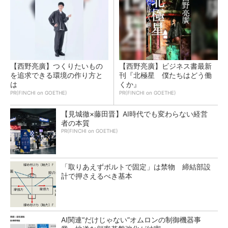
【西野亮廣】つくりたいもの
【西野亮廣】ビジネス書最新
を追求できる環境の作り方と
刊『北極星 僕たちはどう働
は
くか』
PR(FINCHI on GOETHE)
PR(FINCHI on GOETHE)
【見城徹×藤田晋】AI時代でも変わらない経営
者の本質
PR(FINCHI on GOETHE)
「取りあえずボルトで固定」は禁物 締結部設
計で押さえるべき基本
AI関連“だけじゃない”オムロンの制御機器事