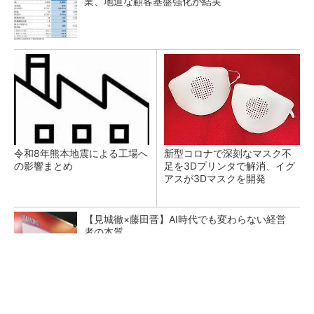
業、地道な顧客基盤強化が結実
令和8年熊本地震による工場へ
新型コロナで深刻なマスク不
の影響まとめ
足を3Dプリンタで解消、イグ
アスが3Dマスクを開発
【見城徹×藤田晋】AI時代でも変わらない経営
者の本質
PR(FINCHI on GOETHE)
【レベル14】生成AIを味方に、3D CADを使い
こなそう！