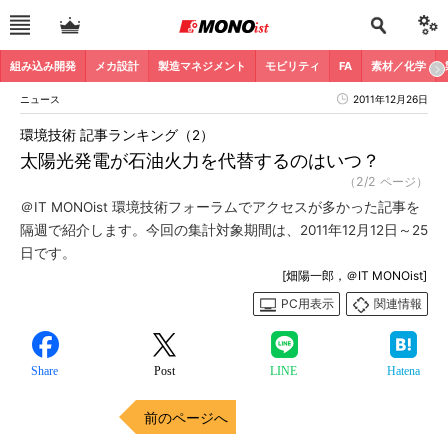
組み込み開発
メカ設計
製造マネジメント
モビリティ
FA
素材／化学
ニュース
2011年12月26日
環境技術 記事ランキング（2）
太陽光発電が石油火力を代替するのはいつ？
（2/2 ページ）
＠IT MONOist 環境技術フォーラムでアクセスが多かった記事を
隔週で紹介します。今回の集計対象期間は、2011年12月12日～25
日です。
[畑陽一郎，＠IT MONOist]
PC用表示
関連情報
Share
Post
LINE
Hatena
前のページへ