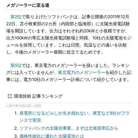
メガソーラーに至る道
第2位
で取り上げたソフトバンクは、記事公開後の2011年12月
22日、苫小牧東部の2カ所（内陸部と臨海部）に太陽光発電試験
場を開設しています。出力はそれぞれ約20kWと小規模ですが、
出力100kWの帯広太陽光発電試験場と同様、10社の太陽電池モジ
ュールを採用しています。これは日照、気温などの違いを比較
し、今後のメガソーラー展開に役立てるためです。
第5位
では、東京電力のメガソーラーを扱いました。ランキン
グには入っていませんが、
東北電力のメガソーラー
を紹介した記
事には、電力10社のメガソーラー計画について紹介しています。
環境技術 記事ランキング
» 2011年12月12日～25日
発電所になるビルしか生き残れない、東芝など8社がフラ
ンスで実現
ソフトバンクの太陽光事業、まずは北海道帯広から
価格性能比に優れた太陽電池とは