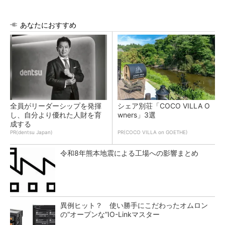
あなたにおすすめ
全員がリーダーシップを発揮
シェア別荘「COCO VILLA O
し、自分より優れた人財を育
wners」3選
成する
PR(dentsu Japan)
PR(COCO VILLA on GOETHE)
令和8年熊本地震による工場への影響まとめ
異例ヒット？ 使い勝手にこだわったオムロン
の“オープンな”IO-Linkマスター