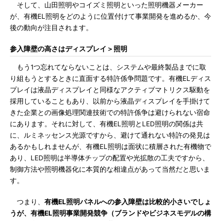
そして、山田照明やコイズミ照明といった照明機器メーカー
が、有機EL照明をどのように位置付けて事業開発を進めるか、今
後の動向が注目されます。
参入障壁の高さはディスプレイ＞照明
もう1つ忘れてならないことは、システムや最終製品までに取
り組もうとするときに直面する特許係争問題です。有機ELディス
プレイは液晶ディスプレイと同様なアクティブマトリクス駆動を
採用していることもあり、以前から液晶ディスプレイを手掛けて
きた企業との画像処理関連技術での特許係争は避けられない宿命
にあります。それに対して、有機EL照明とLED照明の関係は共
に、ルミネッセンス光源ですから、避けて通れない特許の発見は
あるかもしれませんが、有機EL照明は面状に積層された有機物で
あり、LED照明は半導体チップの配置や光拡散の工夫ですから、
制御方法や照明機器化に本質的な相違点があって当然だと思いま
す。
つまり、
有機EL照明パネルへの参入障壁は比較的小さいでしょ
うが、有機EL照明事業開発競争（ブランドやビジネスモデルの構