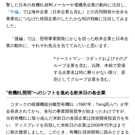
撃した日本の有機EL材料メーカーや電機系企業の動向に注目し、
「
中編
」では海外企業（日本企業も含む）との共同開発や合弁を
事業化につなげた韓国企業のしたたかな特許戦略に注目してみま
した。
「後編」では、照明事業開発にかじを切った欧米企業と日本企
業の動向に、それぞれ焦点を当ててみたいと思います。
*イーストマン・コダックおよびそのグ
ループ企業を含む。以降、本稿で登場
する企業名は特に断りがない限り、原
則としてグループ企業を含む。
“有機EL照明”へのシフトを進める欧米日の各企業
コダックの積層機能分離型有機EL（1987年：Tang氏ら*）が学
会発表されてから、各社の事業開発競争が始まったわけですが、
当初有機ELに取り組んだ米欧日の各国企業は技術開発投資力を失
い、ディスプレイを目指した米欧日の企業は2000年代半ばまで
に順次撤退しました。このとき、有機EL技術開発に踏みとどまる