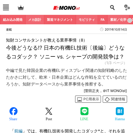
組み込み開発
メカ設計
製造マネジメント
モビリティ
FA
素材／化学
連載
2011年10月14日
知財コンサルタントが教える業界事情（8）
今後どうなる!? 日本の有機EL技術〔後編〕どうな
るコダック？ ソニー vs. シャープの開発競争は？
（1/3 ページ）
中編で見た韓国企業の有機ELディスプレイ関連の知財戦略のした
たかさに対して、欧米・日本企業はどんな作戦を立てているのだ
ろうか。知財データベースから業界事情を推察する。
[菅田正夫，＠IT MONOist]
PC用表示
関連情報
Share
Post
LINE
Hatena
「
前編
」では、有機EL技術を開発したコダック*と、それを追