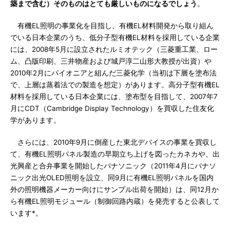
築まで含む）そのものはとても厳しいものになるでしょう
。
有機EL照明の事業化を目指し、有機EL材料開発から取り組ん
でいる日本企業のうち、低分子型有機EL材料を採用している企業
には、2008年5月に設立されたルミオテック（三菱重工業、ロー
ム、凸版印刷、三井物産および城戸淳二山形大教授が出資）や
2010年2月にパイオニアと組んだ三菱化学（当初は下層を塗布法
で、上層は蒸着法での製造を想定）があります。高分子型有機EL
材料を採用している日本企業には、塗布型を目指して、2007年7
月にCDT（Cambridge Display Technology）を買収した住友化
学があります。
さらには、2010年9月に倒産した東北デバイスの事業を買収し
て、有機EL照明パネル製造の早期立ち上げを図ったカネカや、出
光興産と合弁事業を開始したパナソニック（2011年4月にパナソ
ニック出光OLED照明を設立、同9月に有機EL照明パネルを国内
外の照明機器メーカー向けにサンプル出荷を開始）は、同12月か
ら有機EL照明モジュール（制御回路内蔵）を発売すると公表して
います*。