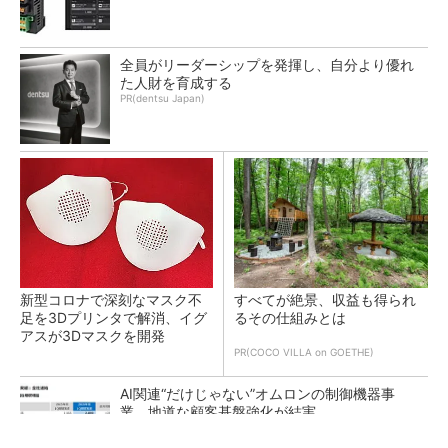
全員がリーダーシップを発揮し、自分より優れ
た人財を育成する
PR(dentsu Japan)
新型コロナで深刻なマスク不
すべてが絶景、収益も得られ
足を3Dプリンタで解消、イグ
るその仕組みとは
アスが3Dマスクを開発
PR(COCO VILLA on GOETHE)
AI関連“だけじゃない”オムロンの制御機器事
業、地道な顧客基盤強化が結実