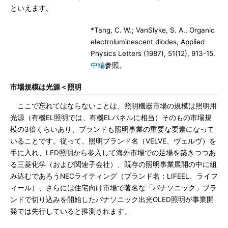
といえます。
*Tang, C. W.; VanSlyke, S. A., Organic
electroluminescent diodes, Applied
Physics Letters (1987), 51(12), 913-15.
中編
参照。
市場規模は光源＜照明
ここで忘れてはならないことは、照明機器市場の規模は照明用
光源（有機EL照明では、有機ELパネルに相当）そのもの市場規
模の3倍くらいあり、ブランドも照明事業の重要な要素になって
いることです。従って、照明ブランド名（VELVE、ヴェルヴ）を
手に入れ、LED照明から参入して海外市場での足場を築きつつあ
る三菱化学（および関連子会社）、既存の照明事業展開の中に組
み込むであろうNECライティング（ブランド名：LIFEEL、ライフ
ィール）、さらには住宅向け市場で著名な「パナソニック」ブラ
ンドで切り込みを開始したパナソニック出光OLED照明が事業開
発では先行していると推測されます。