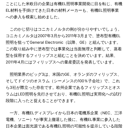
ことにした米欧日の企業は有機EL照明事業開発に目を転じ、有機
EL材料を手掛けてきた日本の材料メーカーも、有機EL照明事業
への参入を模索し始めました。
このかじ切りはコニカミノルタの例が分かりやすいでしょう。
コニカミノルタは2007年3月から2011年3月まで、塗布型有機EL
照明を狙ってGeneral Electronic（以降、GE）と組んでいます。
この取り組み中に塗布型では事業化は当面無理と判断して、蒸着
型を採用するフィリップスと組むことを決めています。結果、
2011年4月にはフィリップスへの量産委託を発表しています。
照明業界のビッグ3は、米国のGE、オランダのフィリップス、
そしてドイツのオスラム（シーメンスの100％子会社）で、これ
ら3社が際立った存在です。欧州企業であるフィリップスとオス
ラムはLED照明を先行させており、有機EL照明は実用化への試行
段階に入ったと捉えることができます。
一方、有機ELディスプレイから日本の電機系企業（NEC、三洋
電機、ソニー）*が事実上撤退した後に、有機EL事業に参入した
日本企業は面光源である有機EL照明の可能性を提示している段階