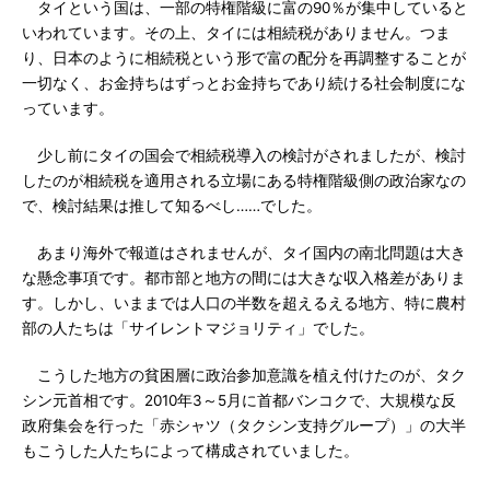
タイという国は、一部の特権階級に富の90％が集中していると
いわれています。その上、タイには相続税がありません。つま
り、日本のように相続税という形で富の配分を再調整することが
一切なく、お金持ちはずっとお金持ちであり続ける社会制度にな
っています。
少し前にタイの国会で相続税導入の検討がされましたが、検討
したのが相続税を適用される立場にある特権階級側の政治家なの
で、検討結果は推して知るべし……でした。
あまり海外で報道はされませんが、タイ国内の南北問題は大き
な懸念事項です。都市部と地方の間には大きな収入格差がありま
す。しかし、いままでは人口の半数を超えるえる地方、特に農村
部の人たちは「サイレントマジョリティ」でした。
こうした地方の貧困層に政治参加意識を植え付けたのが、タク
シン元首相です。2010年3～5月に首都バンコクで、大規模な反
政府集会を行った「赤シャツ（タクシン支持グループ）」の大半
もこうした人たちによって構成されていました。