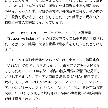
ひょうたんからコマではありませんが、それまで国策として規制
していた自動車会社（完成車製造）の外国資本比率を緩和せざる
を得なかったことで、実質の経営権が外国資本に移り、その後の
タイ投資を呼び込むことになりました。その結果が、現在のタイ
自動車産業の繁栄につながっています。
Tier1、Tier2、Tier3……サプライヤによる「すそ野産業
（Supportive Industry）」の育成が重要な自動車産業が形成され
たことは、タイ経済に大きな産業構造改革をもたらしたともいえ
ます。
また、タイ自動車産業の立ち上がりは、東南アジア諸国連合
（ASEAN）の動きとも同調しました。東南アジアを一大経済圏
とするために、2000年以降、域内の輸入関税の段階的な見直し
がされてきました。アセアン自由貿易地域（AFTA）構想です。
現在までに、ASEAN主要6カ国（タイ、マレーシア、インドネシ
ア、シンガポール、フィリピン、ブルネイ）では、共通有効特恵
関税（CEPT）が前倒しで施行され、域内の生産物への輸入関税
がほぼ撤廃されました。