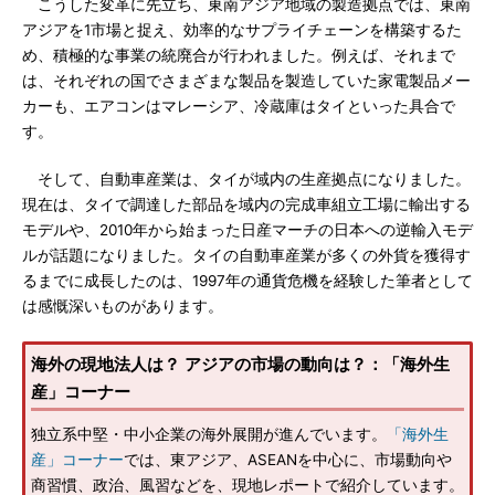
こうした変革に先立ち、東南アジア地域の製造拠点では、東南
アジアを1市場と捉え、効率的なサプライチェーンを構築するた
め、積極的な事業の統廃合が行われました。例えば、それまで
は、それぞれの国でさまざまな製品を製造していた家電製品メー
カーも、エアコンはマレーシア、冷蔵庫はタイといった具合で
す。
そして、自動車産業は、タイが域内の生産拠点になりました。
現在は、タイで調達した部品を域内の完成車組立工場に輸出する
モデルや、2010年から始まった日産マーチの日本への逆輸入モデ
ルが話題になりました。タイの自動車産業が多くの外貨を獲得す
るまでに成長したのは、1997年の通貨危機を経験した筆者として
は感慨深いものがあります。
海外の現地法人は？ アジアの市場の動向は？：「海外生
産」コーナー
独立系中堅・中小企業の海外展開が進んでいます。
「海外生
産」コーナー
では、東アジア、ASEANを中心に、市場動向や
商習慣、政治、風習などを、現地レポートで紹介しています。