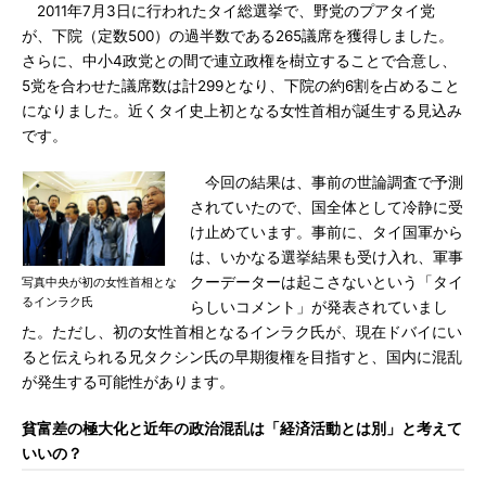
2011年7月3日に行われたタイ総選挙で、野党のプアタイ党
が、下院（定数500）の過半数である265議席を獲得しました。
さらに、中小4政党との間で連立政権を樹立することで合意し、
5党を合わせた議席数は計299となり、下院の約6割を占めること
になりました。近くタイ史上初となる女性首相が誕生する見込み
です。
今回の結果は、事前の世論調査で予測
されていたので、国全体として冷静に受
け止めています。事前に、タイ国軍から
は、いかなる選挙結果も受け入れ、軍事
クーデーターは起こさないという「タイ
写真中央が初の女性首相とな
るインラク氏
らしいコメント」が発表されていまし
た。ただし、初の女性首相となるインラク氏が、現在ドバイにい
ると伝えられる兄タクシン氏の早期復権を目指すと、国内に混乱
が発生する可能性があります。
貧富差の極大化と近年の政治混乱は「経済活動とは別」と考えて
いいの？