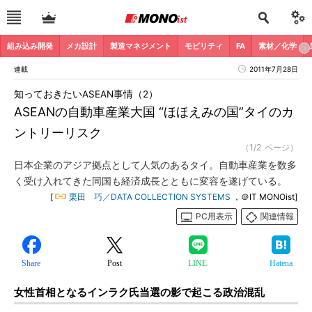
組み込み開発
メカ設計
製造マネジメント
モビリティ
FA
素材／化学
連載
2011年7月28日
知っておきたいASEAN事情（2）
ASEANの自動車産業大国 “ほほえみの国”タイのカ
ントリーリスク
（1/2 ページ）
日本企業のアジア拠点として人気のあるタイ。自動車産業を数多
く受け入れてきた同国も経済成長とともに変容を遂げている。
[
栗田 巧／DATA COLLECTION SYSTEMS
，＠IT MONOist]
PC用表示
関連情報
Share
Post
LINE
Hatena
女性首相となるインラク氏当選の影で起こる政治混乱