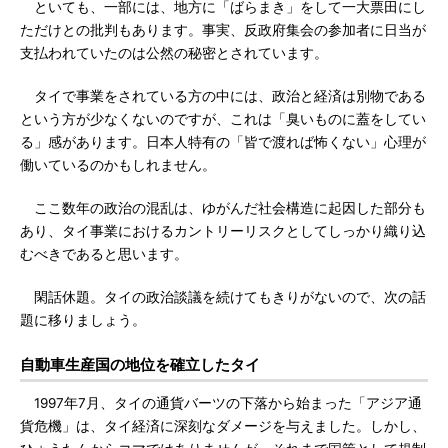
といても、一部には、地方に「ばらまき」をして一大票田にし
ただけとの批判もあります。事実、反政府集会の参加者に日当が
支払われていたのは公然の秘密とされています。
タイで事業をされている方の中には、政治と経済は別物である
という方が少なくないのですが、これは「臭いものに蓋をしてい
る」感があります。日本人特有の「皆で渡れば怖くない」心理が
働いているのかもしれません。
ここ数年の政治の混乱は、ゆがんだ社会構造に起因した部分も
あり、タイ事業におけるカントリーリスクとしてしっかり織り込
むべきであると思います。
閑話休題。タイの政治談議を続けてもきりがないので、次の話
題に移りましょう。
自動車生産国の地位を確立したタイ
1997年7月、タイの通貨バーツの下落から始まった「アジア通
貨危機」は、タイ経済に深刻なダメージを与えました。しかし、