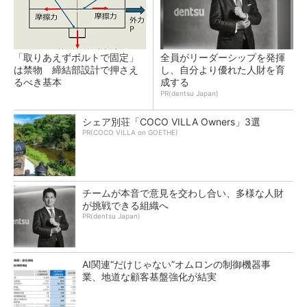
「取りあえずボルトで固定」
全員がリーダーシップを発揮
は禁物 締結部設計で押さえ
し、自分より優れた人財を育
るべき基本
成する
PR(dentsu Japan)
シェア別荘「COCO VILLA Owners」3選
PR(COCO VILLA on GOETHE)
チームが本音で意見を交わし合い、多様な人財
が挑戦できる組織へ
PR(dentsu Japan)
AI関連“だけじゃない”オムロンの制御機器事
業、地道な顧客基盤強化が結実