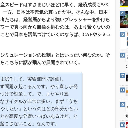
3Dプリンタ
産スピードはすさまじいほどに早く、経済成長も“バ
産業オープンネット展
デジタルツインとCAE
。一方、日本は不景気の真っただ中。そんな中、日本
術者たちは、経営層からより強いプレッシャーを掛けら
S＆OP
パワーで真っ向から勝負を挑むのは、あまり賢くないの
インダストリー4.0
ことで日本を活気づけていくのならば、CAEやシミュ
イノベーション
製造業ビッグデータ
のシミュレーションの役割」とはいったい何なのか。そ
メイドインジャパン
ちらこちらに話が飛んで展開されていく。
植物工場
知財マネジメント
ま試作して、実験部門で評価し
海外生産
ず問題が起こるんです。やり直しが発
グローバル設計・開発
つけで対策して。で、またやり直
制御セキュリティ
なサイクルが非常に多い。まず「うち
新型コロナへの対応
にやりたい」というのはどの部分かとい
とか高度な分野いっぱいあるけど、と
起こさないこと」なんです。