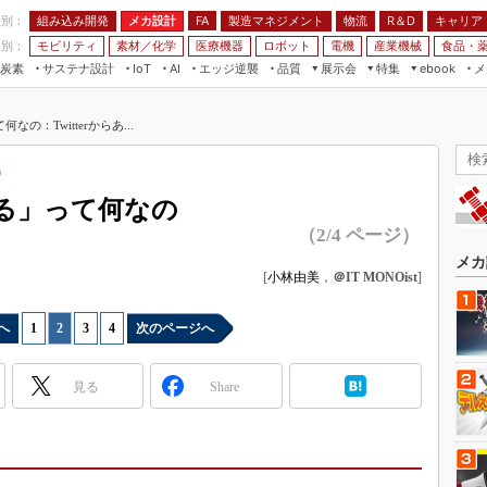
程別：
組み込み開発
メカ設計
製造マネジメント
物流
R＆D
キャリア
FA
業別：
モビリティ
素材／化学
医療機器
ロボット
電機
産業機械
食品・
炭素
サステナ設計
エッジ逆襲
品質
展示会
特集
メ
IoT
AI
ebook
伝承
組み込み開発
CEATEC
読者調査まとめ
編集後記
の：Twitterからあ...
JIMTOF
保全
メカ設計
つながるクルマ
組込み/エッジ コンピューティング
ス
 AI
製造マネジメント
5G
）
展＆IoT/5Gソリューション展
VR／AR
FA
する」って何なの
IIFES
モビリティ
フィールドサービス
（2/4 ページ）
国際ロボット展
素材／化学
FPGA
メカ
ジャパンモビリティショー
[
小林由美
，
＠IT MONOist
]
組み込み画像技術
TECHNO-FRONTIER
組み込みモデリング
へ
1
|
2
|
3
|
4
次のページへ
人テク展
Windows Embedded
スマート工場EXPO
見る
Share
車載ソフト開発
EdgeTech+
ISO26262
日本ものづくりワールド
無償設計ツール
AUTOMOTIVE WORLD