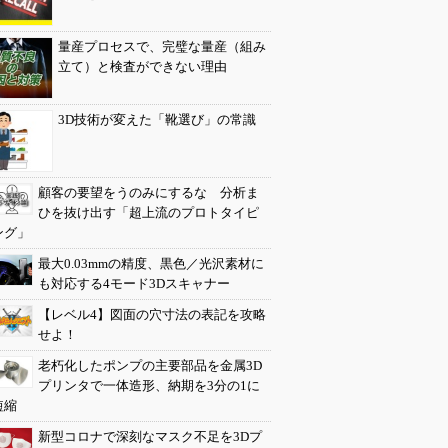
量産プロセスで、完璧な量産（組み
立て）と検査ができない理由
3D技術が変えた「靴選び」の常識
顧客の要望をうのみにするな 分析ま
ひを抜け出す「超上流のプロトタイピ
ング」
最大0.03mmの精度、黒色／光沢素材に
も対応する4モード3Dスキャナー
【レベル4】図面の穴寸法の表記を攻略
せよ！
老朽化したポンプの主要部品を金属3D
プリンタで一体造形、納期を3分の1に
短縮
新型コロナで深刻なマスク不足を3Dプ