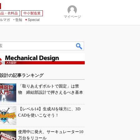
薬品・衣料品
中小製造業
マイページ
ルマガ
告知
Special
設計の記事ランキング
「取りあえずボルトで固定」は禁
物 締結部設計で押さえるべき基本
【レベル14】生成AIを味方に、3D
CADを使いこなそう！
使用中に発火、サーキュレーター10
万台をリコール