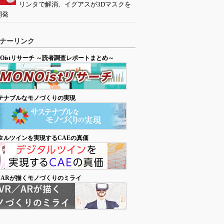
リンタで解消、イグアスが3Dマスクを
開発
ナーリンク
NOistリサーチ ～読者調査レポートまとめ～
テナブルなモノづくりの実現
タルツインを実現するCAEの真価
／ARが描くモノづくりのミライ