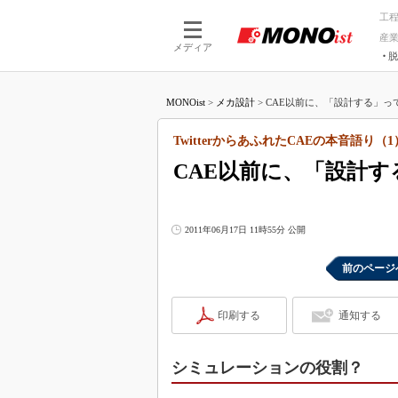
工
産
メディア
脱
つながる技術
AI×技術
MONOist
>
メカ設計
>
CAE以前に、「設計する」って何な
つながる工場
AI×設備
つながるサービ
Physical
TwitterからあふれたCAEの本音語り（1
CAE以前に、「設計
2011年06月17日 11時55分 公開
前のページ
印刷する
通知する
シミュレーションの役割？