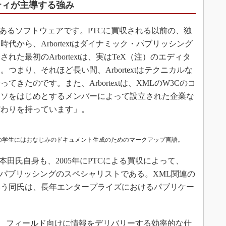
ティが主導する強み
史のあるソフトウェアです。PTCに買収される以前の、独
から、Arbortextはダイナミック・パブリッシング
れた最初のArbortextは、実はTeX（注）のエディタ
まり、それほど長い間、Arbortextはテクニカルな
きたのです。また、Arbortextは、XMLのW3Cのコ
ッソをはじめとするメンバーによって設立された企業な
だわりを持っています」。
系の学生にはおなじみのドキュメント生成のためのマークアップ言語。
語る本田氏自身も、2005年にPTCによる買収によって、
ルパブリッシングのスペシャリストである。XML関連の
いう同氏は、長年エンタープライズにおけるパブリケー
たのは、フィールド向けに情報をデリバリーする効率的な仕