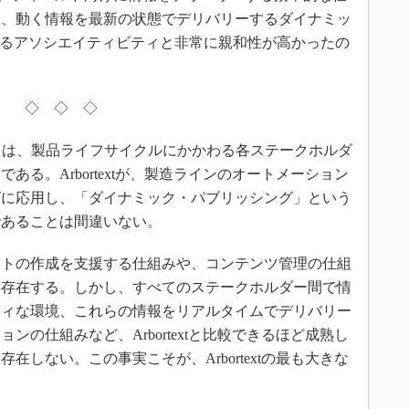
に、動く情報を最新の状態でデリバリーするダイナミッ
えるアソシエイティビティと非常に親和性が高かったの
◇ ◇ ◇
とは、製品ライフサイクルにかかわる各ステークホルダ
る。Arbortextが、製造ラインのオートメーション
グに応用し、「ダイナミック・パブリッシング」という
であることは間違いない。
トの作成を支援する仕組みや、コンテンツ管理の仕組
も存在する。しかし、すべてのステークホルダー間で情
ティな環境、これらの情報をリアルタイムでデリバリー
の仕組みなど、Arbortextと比較できるほど成熟し
しない。この事実こそが、Arbortextの最も大きな