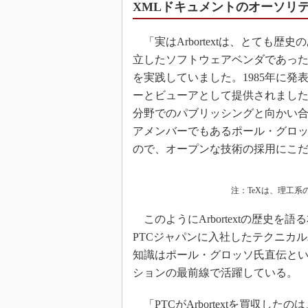
XMLドキュメントのオーソリ
「実はArbortextは、とても歴
立したソフトウェアベンダであった時代
を実践していました。1985年に発表さ
ーとビューアとして提供されました。つ
分野でのパブリッシングと向かい合って
アメンバーでもあるポール・グロ
ので、オープンな技術の採用にこ
注：TeXは、理工
このようにArbortextの歴史を
PTCジャパンに入社したテクニカ
知識はポール・グロッソ氏直伝と
ションの最前線で活躍している。
「PTCがArbortextを買収し