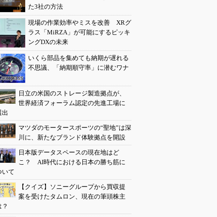
た3社の方法
現場の作業効率やミスを改善 XRグ
ラス「MiRZA」が可能にするピッキ
ングDXの未来
いくら部品を集めても納期が遅れる
不思議、「納期順守率」に潜むワナ
日立の米国のストレージ製造拠点が、
世界経済フォーラム認定の先進工場に
選出
マツダのモータースポーツの“聖地”は深
川に、新たなブランド体験拠点を開設
日本版データスペースの現在地はど
こ？ AI時代における日本の勝ち筋に
ついて
【クイズ】ソニーグループから買収提
案を受けたタムロン、現在の筆頭株主
は？