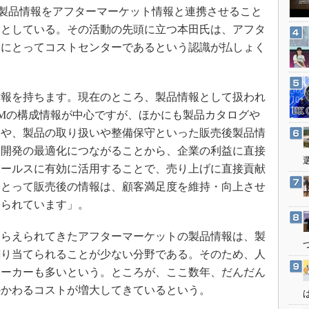
3Dプリンタ
よって製品情報をアフターマーケット情報と連携させること
産業オープンネット展
デジタルツインとCAE
うとしている。その活動の先頭に立つ本田氏は、アフタ
ーにとってコストセンターであるという認識が払しょく
S＆OP
インダストリー4.0
イノベーション
報を持ちます。現在のところ、製品情報として扱われ
製造業ビッグデータ
OMの構成情報が中心ですが、ほかにも製品カタログや
報や、製品の取り扱いや整備保守といった販売後製品情
メイドインジャパン
、開発の最適化につながることから、企業の利益に直接
植物工場
セールスに有効に活用することで、売り上げに直接貢献
知財マネジメント
にとって販売後の情報は、顧客満足度を維持・向上させ
海外生産
えられています」。
グローバル設計・開発
らえられてきたアフターマーケットの製品情報は、製
制御セキュリティ
割り当てられることが少ない分野である。そのため、人
新型コロナへの対応
メーカーも多いという。ところが、ここ数年、だんだん
かかわるコストが増大してきているという。