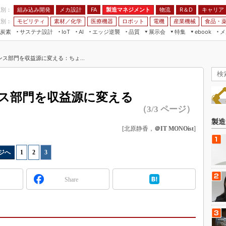
程別：
組み込み開発
メカ設計
製造マネジメント
物流
R＆D
キャリア
FA
業別：
モビリティ
素材／化学
医療機器
ロボット
電機
産業機械
食品・
炭素
サステナ設計
エッジ逆襲
品質
展示会
特集
メ
IoT
AI
ebook
伝承
組み込み開発
CEATEC
読者調査まとめ
編集後記
ス部門を収益源に変える：ちょ...
JIMTOF
保全
メカ設計
つながるクルマ
組込み/エッジ コンピューティング
ス
 AI
製造マネジメント
5G
展＆IoT/5Gソリューション展
VR／AR
FA
ス部門を収益源に変える
IIFES
モビリティ
フィールドサービス
（3/3 ページ）
国際ロボット展
素材／化学
FPGA
製造
ジャパンモビリティショー
[北原静香，
＠IT MONOist
]
組み込み画像技術
TECHNO-FRONTIER
組み込みモデリング
ジへ
1
|
2
|
3
人テク展
Windows Embedded
スマート工場EXPO
Share
車載ソフト開発
EdgeTech+
ISO26262
日本ものづくりワールド
無償設計ツール
AUTOMOTIVE WORLD