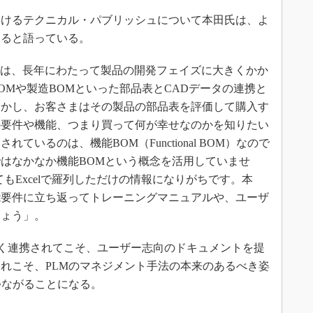
けるテクニカル・パブリッシュについて本田氏は、よ
あると語っている。
ダは、長年にわたって製品の開発フェイズに大きくかか
OMや製造BOMといった部品表とCADデータの連携と
しかし、お客さまはその製品の部品表を評価して購入す
の要件や機能、つまり買って何が幸せなのかを知りたい
いるのは、機能BOM（Functional BOM）なので
はなかなか機能BOMという概念を活用していませ
もExcelで羅列しただけの情報になりがちです。本
能要件に立ち返ってトレーニングマニュアルや、ユーザ
しょう」。
く連携されてこそ、ユーザー志向のドキュメントを提
れこそ、PLMのマネジメント手法の本来のあるべき姿
つながることになる。