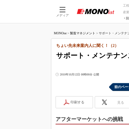
工
産
メディア
脱
つながる技術
AI×技術
MONOist
>
製造マネジメント
>
サポート・メンテナン
つながる工場
AI×設備
つながるサービ
Physical
ちょい先未来案内人に聞く！（2）
サポート・メンテナン
2010年10月12日 00時00分 公開
前のペー
印刷する
見る
アフターマーケットへの挑戦