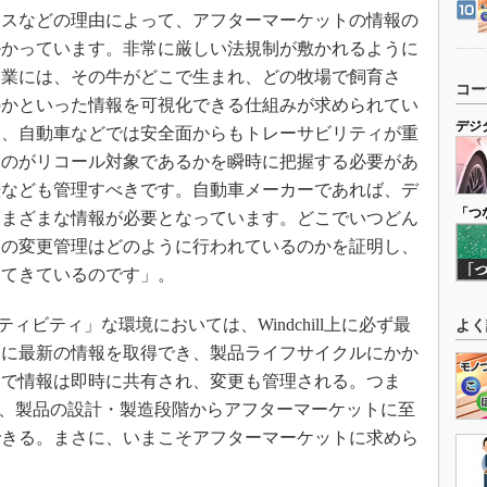
スなどの理由によって、アフターマーケットの情報の
掛かっています。非常に厳しい法規制が敷かれるように
企業には、その牛がどこで生まれ、どの牧場で飼育さ
コー
のかといった情報を可視化できる仕組みが求められてい
デジ
と、自動車などでは安全面からもトレーサビリティが重
ものがリコール対象であるかを瞬時に把握する必要があ
歴なども管理すべきです。自動車メーカーであれば、デ
「つ
さまざまな情報が必要となっています。どこでいつどん
報の変更管理はどのように行われているのかを証明し、
ってきているのです」。
イティビティ」な環境においては、Windchill上に必ず最
よく
常に最新の情報を取得でき、製品ライフサイクルにかか
間で情報は即時に共有され、変更も管理される。つま
すれば、製品の設計・製造段階からアフターマーケットに至
できる。まさに、いまこそアフターマーケットに求めら