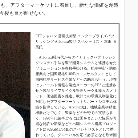
も、アフターマーケットに着目し、新たな価値を創造
は、今後も目が離せない。
PTCジャパン 営業技術部 エンタープライズパブ
リッシング Arbortext製品 スペシャリスト 本田 博
秀氏
Arbortext社時代からダイナミックパブリッシン
グシステム手法を製品開発システムと連携させた
ソリューションを多数手掛ける。航空宇宙・防衛
産業向け国際規格S100Dのコンサルタントとして
国内航空サービス企業などへの助言も行う。現在
はフィールド情報を製造メーカーのPDSと連携さ
せた製品ライフサイクル管理サークル導入のメリ
ット・価値提案を推進。欧州での環境規制強化に
対応したアフターマーケットサポートシステム構
築を指導している。Arvortextは、機械産業や精密
機器だけでなく、製薬などの分野での実績も多
く、1990年代後半ごろには国をまたいだ協調が可
能な特許や新薬などの出願システム構築プロジェ
クトにもSGML/SMLのスペシャリストとして携
わっている。グローバル対応で必須となる欧米圏