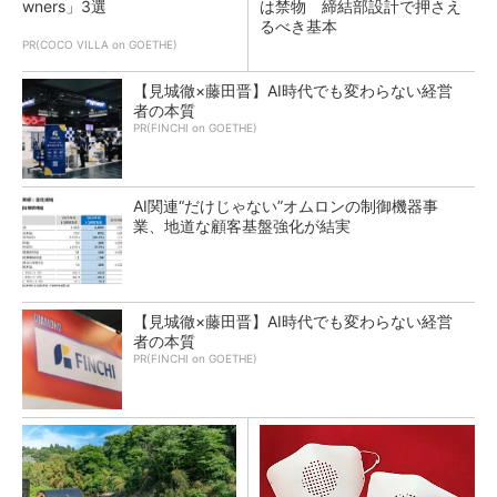
wners」3選
は禁物 締結部設計で押さえ
るべき基本
PR(COCO VILLA on GOETHE)
【見城徹×藤田晋】AI時代でも変わらない経営
者の本質
PR(FINCHI on GOETHE)
AI関連“だけじゃない”オムロンの制御機器事
業、地道な顧客基盤強化が結実
【見城徹×藤田晋】AI時代でも変わらない経営
者の本質
PR(FINCHI on GOETHE)