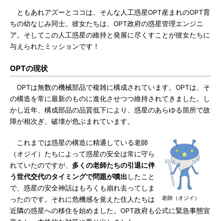
ともあれアズーとココは、そんな人工惑星OPT産まれのOPT育
ちの幼なじみ同士。彼女たちは、OPT政府の惑星管理エンジニ
ア。そしてこの人工惑星の維持と発展に尽くすことが彼女たちに
与えられたミッションです！
OPTの現状
OPTは無数の機械部品で複雑に構成されています。OPTは、そ
の構造を常に最新のものに進化させつつ維持されてきました。し
かし近年、構成部品の品質低下により、惑星のあらゆる箇所で故
障が相次ぎ、破壊が危ぶまれています。
これまでは惑星の構造に精通している老師
（オジイ）たちによって惑星の安全は常に守ら
れていたのですが、
多くの老師たちの引退に伴
う世代交代のタイミングで問題が噴出
したこと
で、惑星の安全神話はもろくも崩れ去ってしま
老師（オジイ）
ったのです。それに危機感を覚えた住人たちは
近隣の惑星への移住を始めました。OPT政府も公式に緊急事態宣