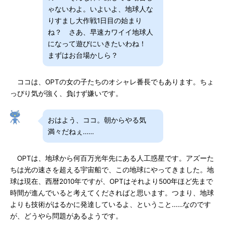
ゃないわよ。いよいよ、地球人な
りすまし大作戦1日目の始まり
ね？ さあ、早速カワイイ地球人
になって遊びにいきたいわね！
まずはお台場かしら？
ココは、OPTの女の子たちのオシャレ番長でもあります。ちょ
っぴり気が強く、負けず嫌いです。
おはよう、ココ。朝からやる気
満々だねぇ……
OPTは、地球から何百万光年先にある人工惑星です。アズーた
ちは光の速さを超える宇宙船で、この地球にやってきました。地
球は現在、西暦2010年ですが、OPTはそれより500年ほど先まで
時間が進んでいると考えてくださればと思います。つまり、地球
よりも技術がはるかに発達しているよ、ということ……なのです
が、どうやら問題があるようです。