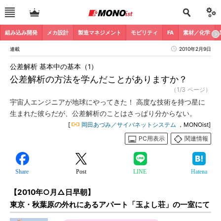
組み込み開発
メカ設計
製造マネジメント
モビリティ
FA
素材／化学
連載
2010年2月9日
公差解析 基本中の基本（1）
公差解析の方法を学んだことがありますか？
（1/3 ページ）
宇宙人エンジニアが地球にやってきた！ 高度な技術を持つ星に
生まれた彼らだが、公差解析のことはさっぱり分からない。
[
岡田あづみ／サイバネットシステム
，MONOist]
PC用表示
関連情報
Share
Post
LINE
Hatena
【2010年○月△日早朝】
東京・秋葉原の外れにあるアパート「玉よし荘」の一室にて