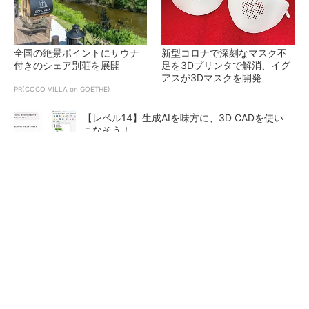
全国の絶景ポイントにサウナ
新型コロナで深刻なマスク不
付きのシェア別荘を展開
足を3Dプリンタで解消、イグ
アスが3Dマスクを開発
PR(COCO VILLA on GOETHE)
【レベル14】生成AIを味方に、3D CADを使い
こなそう！
令和8年熊本地震による工場への影響まとめ
狭小な駐車場に、シャープがポールカメラ式製
品発表 市場シェア10％目指す