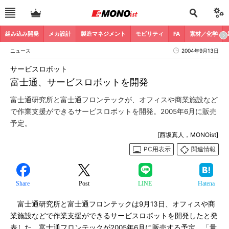
組み込み開発
メカ設計
製造マネジメント
モビリティ
FA
素材／化学
ニュース
2004年9月13日
サービスロボット
富士通、サービスロボットを開発
富士通研究所と富士通フロンテックが、オフィスや商業施設など
で作業支援ができるサービスロボットを開発。2005年6月に販売
予定。
[西坂真人，MONOist]
PC用表示
関連情報
Share
Post
LINE
Hatena
富士通研究所と富士通フロンテックは9月13日、オフィスや商
業施設などで作業支援ができるサービスロボットを開発したと発
表した。富士通フロンテックが2005年6月に販売する予定。「量