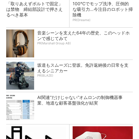
「取りあえずボルトで固定」
100℃でモップ洗浄、圧倒的
は禁物 締結部設計で押さえ
な吸引力…今注目のロボット掃
るべき基本
除機
PR(Dreame)
音楽シーンを支えた64年の歴史、このヘッドホ
ンで感じてみて
PR(Marshall Group AB)
坂道もスムーズに登坂。免許返納後の日常を支
えるシニアカー
PR(BLAZE)
AI関連“だけじゃない”オムロンの制御機器事
業、地道な顧客基盤強化が結実