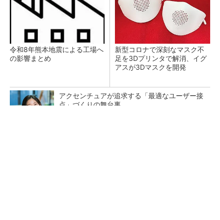
令和8年熊本地震による工場へ
新型コロナで深刻なマスク不
の影響まとめ
足を3Dプリンタで解消、イグ
アスが3Dマスクを開発
アクセンチュアが追求する「最適なユーザー接
点」づくりの舞台裏
PR(アクセンチュア)
【レベル14】生成AIを味方に、3D CADを使い
こなそう！
狭小な駐車場に、シャープがポールカメラ式製
品発表 市場シェア10％目指す