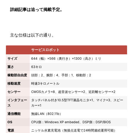
詳細記事は追って掲載予定。
主な仕様は以下の通り。
サービスロボット
サイズ
644（幅）×566（奥行き）×1300（高さ）ミリ
重さ
63キロ
稼動部自由度
頭部：2、腕部：4、手部：1、移動部：2
移動速度
時速3キロメートル
センサー
CMOSカメラ×8、超音波センサー×2、近距離センサー×2
インタフェー
タッチパネル付き10.5型TFT液晶モニタ×1、マイク×3、スピー
ス
カー×1
通信機能
無線LAN（802.11b）
OS
CPU側：Windows XP embeded、DSP側：DSP/BIOS
電源
ニッケル水素充電池（無接点送電で24時間連続運用可能）