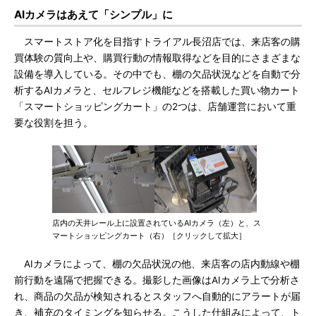
AIカメラはあえて「シンプル」に
スマートストア化を目指すトライアル長沼店では、来店客の購
買体験の質向上や、購買行動の情報取得などを目的にさまざまな
設備を導入している。その中でも、棚の欠品状況などを自動で分
析するAIカメラと、セルフレジ機能などを搭載した買い物カート
「スマートショッピングカート」の2つは、店舗運営において重
要な役割を担う。
店内の天井レール上に設置されているAIカメラ（左）と、ス
マートショッピングカート（右）［クリックして拡大］
AIカメラによって、棚の欠品状況の他、来店客の店内動線や棚
前行動を遠隔で把握できる。撮影した画像はAIカメラ上で分析さ
れ、商品の欠品が検知されるとスタッフへ自動的にアラートが届
き、補充のタイミングを知らせる。こうした仕組みによって、ト