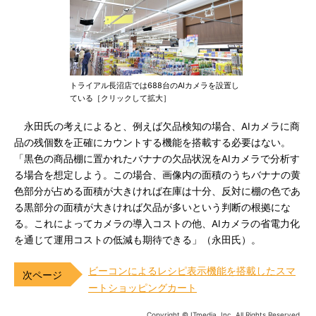
トライアル長沼店では688台のAIカメラを設置し
ている［クリックして拡大］
永田氏の考えによると、例えば欠品検知の場合、AIカメラに商
品の残個数を正確にカウントする機能を搭載する必要はない。
「黒色の商品棚に置かれたバナナの欠品状況をAIカメラで分析す
る場合を想定しよう。この場合、画像内の面積のうちバナナの黄
色部分が占める面積が大きければ在庫は十分、反対に棚の色であ
る黒部分の面積が大きければ欠品が多いという判断の根拠にな
る。これによってカメラの導入コストの他、AIカメラの省電力化
を通じて運用コストの低減も期待できる」（永田氏）。
ビーコンによるレシピ表示機能を搭載したスマ
ートショッピングカート
Copyright © ITmedia, Inc. All Rights Reserved.