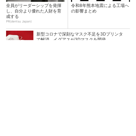
全員がリーダーシップを発揮
令和8年熊本地震による工場へ
し、自分より優れた人財を育
の影響まとめ
成する
PR(dentsu Japan)
新型コロナで深刻なマスク不足を3Dプリンタ
で解消、イグアスが3Dマスクを開発
【レベル14】生成AIを味方に、3D CADを使い
こなそう！
狭小な駐車場に、シャープがポールカメラ式製
品発表 市場シェア10％目指す