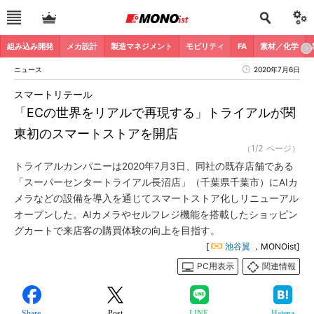
組み込み開発
メカ設計
製造マネジメント
モビリティ
FA
素材／化学
ニュース
2020年7月6日
スマートリテール
「ECの世界をリアルで再現する」トライアルが関
東初のスマートストアを開店
（1/2 ページ）
トライアルカンパニーは2020年7月3日、同社の既存店舗である
「スーパーセンタートライアル長沼店」（千葉県千葉市）にAIカ
メラなどの設備を導入を通じてスマートストア化しリニューアル
オープンした。AIカメラやセルフレジ機能を搭載したショッピン
グカートで来店客の購買体験の向上を目指す。
[
池谷翼
，MONOist]
PC用表示
関連情報
Share
Post
LINE
Hatena