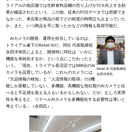
ライアルの他店舗では生鮮食料品棚の売り上げが12％向上する効
果が確認されたという。この他、従来のPOSデータでは把握でき
なかった、来店客が商品の前でどの程度の時間立ち止まっていた
か、また、いつ商品を手に取ったかなどの情報も取得可能だ。
AIカメラの開発、運用を担当しているのは、
トライアル傘下のRetail AIだ。同社 代表取締役
永田洋幸氏によると、開発時に同社は「いかに
機能を単純化するか」という点にこだわったと
いう。「現在、トライアル長沼店では688台のAI
Retail AI 代表取締役
カメラを設置しているが、これらのカメラには
永田洋幸氏
『欠品情報の検知』と『人流情報の取得』の2機
能しか搭載していない。多機能、高機能な他社製のAIカメラと比
べると不足感を覚える人もいるかもしれない。だが、むしろ実用
性を考えると、リテールAIカメラを多機能化する必要性は薄いと
考えている」（永田氏）。