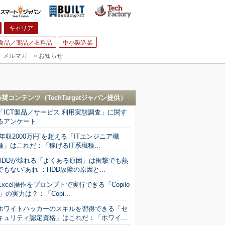
キャリア
食品／薬品／衣料品
中小製造業
▼
メルマガ
»
お知らせ
推奨コンテンツ（
TechTargetジャパン
提供）
「ICT製品／サービス 利用実態調査」に関す
るアンケート
“年収2000万円”を超える「ITエンジニア職
種」はこれだ：「稼げるIT系職種...
HDDが壊れる「よくある原因」は衝撃でも熱
でもない“あれ”：HDD故障の原因と...
Excel操作をプロンプトで実行できる「Copilo
t」の実力は？：「Copi...
ホワイトハッカーのスキルを習得できる「セ
キュリティ認定資格」はこれだ：「ホワイ...