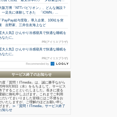
大阪万博「NTTパビリオン」、どんな施設？
一足先に体験してきた 「IOWN」...
「PayPay給与受取」導入企業、100社を突
破 吉野家、三井住友海上など
【大人気】ひんやり冷感寝具で快適な睡眠を
あなたに。
PR(アイリスプラザ)
【大人気】ひんやり冷感寝具で快適な睡眠を
あなたに。
PR(アイリスプラザ)
Recommended by
サービス終了のお知らせ
の度「質問！ITmedia」は、誠に勝手ながら
020年9月30日（水）をもちまして、サービス
終了することといたしました。長きに渡る
愛顧に御礼申し上げます。これまでご利用
ただいてまいりました皆様にはご不便をお
けいたしますが、ご理解のほどお願い申し
げます。
≫「質問！ITmedia」サービス終了
お知らせ