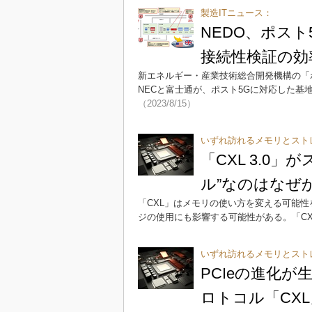
製造ITニュース：
NEDO、ポス
接続性検証の効
新エネルギー・産業技術総合開発機構の「
NECと富士通が、ポスト5Gに対応した
（2023/8/15）
いずれ訪れるメモリとスト
「CXL 3.0
ル”なのはなぜ
「CXL」はメモリの使い方を変える可能
ジの使用にも影響する可能性がある。「CX
いずれ訪れるメモリとスト
PCIeの進化が
ロトコル「CX