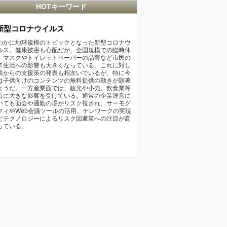
HOTキーワード
新型コロナウイルス
わかに地球規模のトピックとなった新型コロナウ
ルス。健康被害も心配だが、全国規模での臨時休
、マスクやトイレットペーパーの品薄など市民の
常生活への影響も大きくなっている。これに対し
業からの支援策の発表も相次いでいるが、特に今
は子供向けのコンテンツの無料提供の動きが顕著
ようだ。一方産業面では、観光や小売、飲食業等
特に大きな影響を受けている。通常の企業運営に
いても面会や通勤の場がリスク視され、サーモグ
フィやWeb会議ツールの活用、テレワークの実現
どテクノロジーによるリスク回避策への注目が高
っている。