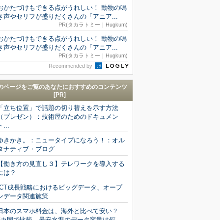
おかたづけもできる点がうれしい！ 動物の鳴
き声やセリフが盛りだくさんの「アニア...
PR(タカラトミー｜Hugkum)
おかたづけもできる点がうれしい！ 動物の鳴
き声やセリフが盛りだくさんの「アニア...
PR(タカラトミー｜Hugkum)
Recommended by
のページをご覧のあなたにおすすめのコンテンツ
[PR]
「立ち位置」で話題の切り替えを示す方法
（プレゼン）：技術屋のためのドキュメン
ト...
ゆきかき。：ニュータイプになろう！：オル
タナティブ・ブログ
【働き方の見直し３】テレワークを導入する
には？
ICT成長戦略におけるビッグデータ、オープ
ンデータ関連施策
日本のスマホ料金は、海外と比べて安い？
6カ国で比較 最安水準のデータ容量は何...