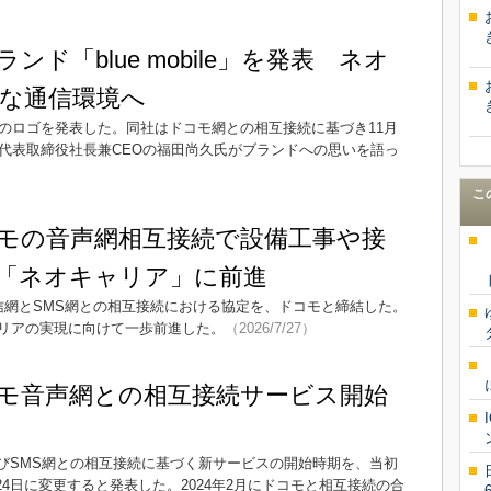
ド「blue mobile」を発表 ネオ
な通信環境へ
」とそのロゴを発表した。同社はドコモ網との相互接続に基づき11月
。代表取締役社長兼CEOの福田尚久氏がブランドへの思いを語っ
こ
モの音声網相互接続で設備工事や接
「ネオキャリア」に前進
通信網とSMS網との相互接続における協定を、ドコモと締結した。
リアの実現に向けて一歩前進した。
（2026/7/27）
モ音声網との相互接続サービス開始
よびSMS網との相互接続に基づく新サービスの開始時期を、当初
月24日に変更すると発表した。2024年2月にドコモと相互接続の合