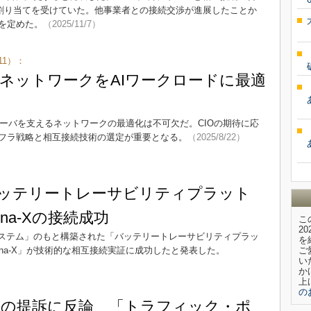
の割り当てを受けていた。他事業者との接続交渉が進展したことか
を定めた。
（2025/11/7）
（411）：
ネットワークをAIワークロードに最適
Iサーバを支えるネットワークの最適化は不可欠だ。CIOの期待に応
ンフラ戦略と相互接続技術の選定が重要となる。
（2025/8/22）
バッテリートレーサビリティプラット
na-Xの接続成功
こ
2
システム」のもと構築された「バッテリートレーサビリティプラッ
を
ena-X」が技術的な相互接続実証に成功したと発表した。
ご
い
か
上
の
の提訴に反論 「トラフィック・ポ