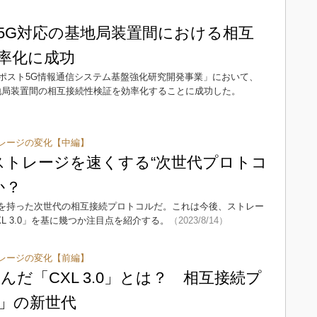
ト5G対応の基地局装置間における相互
率化に成功
ポスト5G情報通信システム基盤強化研究開発事業」において、
基地局装置間の相互接続性検証を効率化することに成功した。
レージの変化【中編】
」がストレージを速くする“次世代プロトコ
か？
性を持った次世代の相互接続プロトコルだ。これは今後、ストレー
L 3.0」を基に幾つか注目点を紹介する。
（2023/8/14）
レージの変化【前編】
生んだ「CXL 3.0」とは？ 相互接続プ
L」の新世代