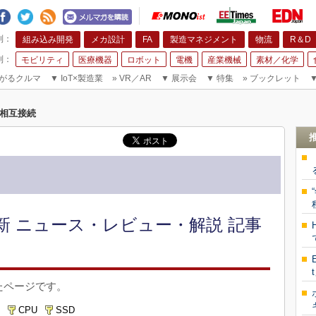
組み込み開発
メカ設計
FA
製造マネジメント
物流
R＆D
モビリティ
医療機器
ロボット
電機
産業機械
素材／化学
がるクルマ
▼
IoT×製造業
»
VR／AR
▼
展示会
▼
特集
»
ブックレット
相互接続
新 ニュース・レビュー・解説 記事
たページです。
CPU
SSD