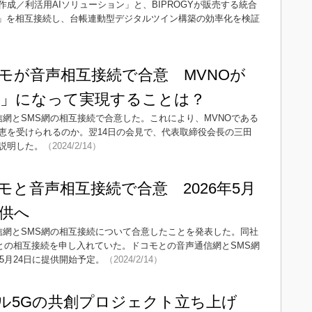
成／利活用AIソリューション」と、BIPROGYが販売する統合
bus」を相互接続し、台帳連動型デジタルツイン構築の効率化を検証
モが音声相互接続で合意 MVNOが
」になって実現することは？
通信網とSMS網の相互接続で合意した。これにより、MVNOである
恵を受けられるのか。翌14日の会見で、代表取締役会長の三田
説明した。
（2024/2/14）
モと音声相互接続で合意 2026年5月
供へ
通信網とSMS網の相互接続について合意したことを発表した。同社
網との相互接続を申し入れていた。ドコモとの音声通信網とSMS網
5月24日に提供開始予定。
（2024/2/14）
カル5Gの共創プロジェクト立ち上げ