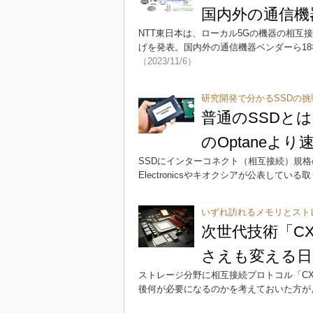
国内外の通信機
NTT東日本は、ローカル5Gの機器の相
げを発表。国内外の通信機器ベンダーら1
（2023/11/6）
研究開発で分かるSSDの挑
普通のSSDとは
のOptaneより
SSDにインターコネクト（相互接続）規格の
Electronicsやキオクシアが公表して
いずれ訪れるメモリとスト
次世代技術「C
さえも変える日
ストレージ分野に相互接続プロトコル「CX
後何が必要になるのかを考えておいた方が