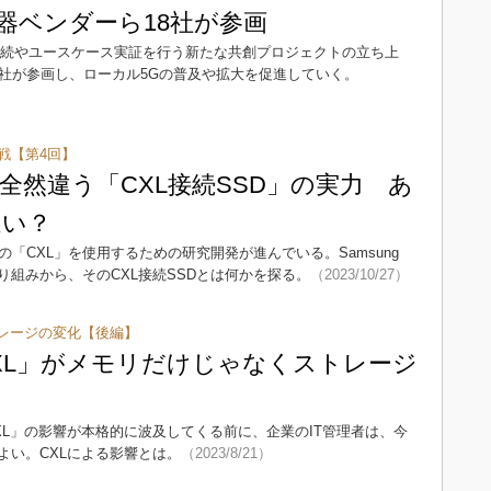
器ベンダーら18社が参画
互接続やユースケース実証を行う新たな共創プロジェクトの立ち上
8社が参画し、ローカル5Gの普及や拡大を促進していく。
戦【第4回】
全然違う「CXL接続SSD」の実力 あ
速い？
「CXL」を使用するための研究開発が進んでいる。Samsung
いる取り組みから、そのCXL接続SSDとは何かを探る。
（2023/10/27）
レージの変化【後編】
XL」がメモリだけじゃなくストレージ
L」の影響が本格的に波及してくる前に、企業のIT管理者は、今
よい。CXLによる影響とは。
（2023/8/21）