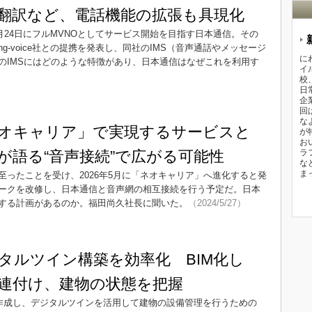
翻訳など、電話機能の拡張も具現化
5月24日にフルMVNOとしてサービス開始を目指す日本通信。その
-voice社との提携を発表し、同社のIMS（音声通話やメッセージ
に
のIMSにはどのような特徴があり、日本通信はなぜこれを利用す
イ
校
日
企
回
な
オキャリア」で実現するサービスと
が
お
が語る“音声接続”で広がる可能性
ラ
な
ま
ったことを受け、2026年5月に「ネオキャリア」へ進化すると発
ークを改修し、日本通信と音声網の相互接続を行う予定だ。日本
する計画があるのか。福田尚久社長に聞いた。
（2024/5/27）
タルツイン構築を効率化 BIM化し
連付け、建物の状態を把握
動作成し、デジタルツインを活用して建物の設備管理を行うための