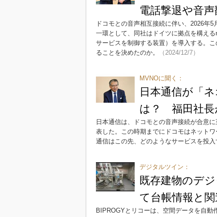
電話撃退や音声
ドコモとの音声相互接続に伴い、2026年
一環として、同社はドイツに拠点を構えるng
サービスを制御する装置）を導入する。こ
ることを決めたのか。
（2024/12/7）
MVNOに聞く：
日本通信が「ネ
は？ 福田社長
日本通信は、ドコモとの音声接続が合意に至
表した。この時期までにドコモはネットワ
通信はこの先、どのようなサービスを投入
デジタルツイン：
既存建物のデジ
て台帳情報と関
BIPROGYとリコーは、空間データを自