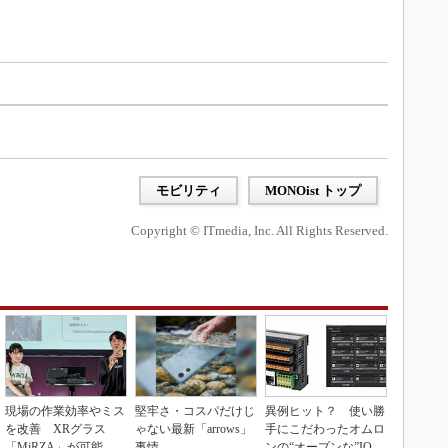
モビリティ
MONOist トップ
Copyright © ITmedia, Inc. All Rights Reserved.
現場の作業効率やミス
堅牢さ・コスパだけじ
異例ヒット？ 使い勝
を改善 XRグラス
ゃない最新「arrows」
手にこだわったオムロ
「MiRZA」が可能に
事情
ンの“オープンな”IO-L