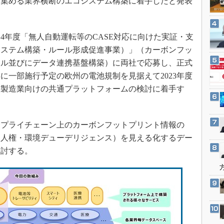
を集める業界横断のエコシステム構築に着手したと発表
3Dプリンタ
産業オープンネット展
デジタルツインとCAE
S＆OP
年度「無人自動運転等のCASE対応に向けた実証・支
システム構築・ルール形成促進事業）」（カーボンフッ
インダストリー4.0
クル並びにデータ連携基盤構築）に両社で応募し、正式
イノベーション
年に一部施行予定の欧州の電池規制を見据えて2023年度
製造業ビッグデータ
や製造業向けの共通プラットフォームの検討に着手す
メイドインジャパン
植物工場
プライチェーン上のカーボンフットプリント情報の
知財マネジメント
（人権・環境デューデリジェンス）を見える化するデー
海外生産
検討する。
グローバル設計・開発
制御セキュリティ
新型コロナへの対応