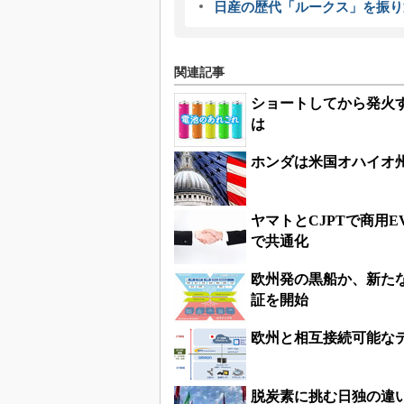
日産の歴代「ルークス」を振り
関連記事
ショートしてから発火
は
ホンダは米国オハイオ州
ヤマトとCJPTで商用
で共通化
欧州発の黒船か、新たな
証を開始
欧州と相互接続可能な
脱炭素に挑む日独の違い