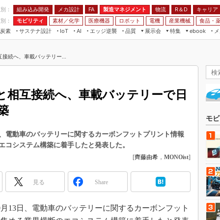
程別：
組み込み開発
メカ設計
製造マネジメント
物流
R＆D
キャリア
FA
業別：
モビリティ
素材／化学
医療機器
ロボット
電機
産業機械
食品・
炭素
サステナ設計
エッジ逆襲
品質
展示会
特集
メ
IoT
AI
ebook
伝承
組み込み開発
CEATEC
読者調査まとめ
編集後記
接続へ、車載バッテリー...
JIMTOF
保全
メカ設計
つながるクルマ
組込み/エッジ コンピューティング
ス
 AI
製造マネジメント
5G
展＆IoT/5Gソリューション展
VR／AR
FA
と相互接続へ、車載バッテリーで日
IIFES
モビリティ
フィールドサービス
築
国際ロボット展
素材／化学
FPGA
モビ
ジャパンモビリティショー
組み込み画像技術
13日、電動車のバッテリーに関するカーボンフットプリント情報
TECHNO-FRONTIER
エコシステム構築に着手したと発表した。
組み込みモデリング
人テク展
[
齊藤由希
，
MONOist
]
Windows Embedded
スマート工場EXPO
車載ソフト開発
見る
Share
EdgeTech+
ISO26262
日本ものづくりワールド
10月13日、電動車のバッテリーに関するカーボンフット
無償設計ツール
AUTOMOTIVE WORLD