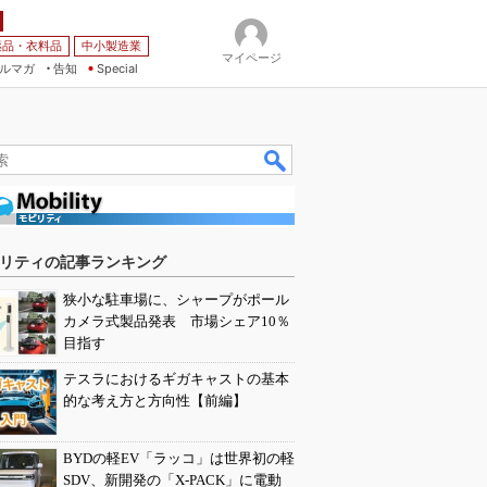
薬品・衣料品
中小製造業
マイページ
ルマガ
告知
Special
リティの記事ランキング
狭小な駐車場に、シャープがポール
カメラ式製品発表 市場シェア10％
目指す
テスラにおけるギガキャストの基本
的な考え方と方向性【前編】
BYDの軽EV「ラッコ」は世界初の軽
SDV、新開発の「X-PACK」に電動