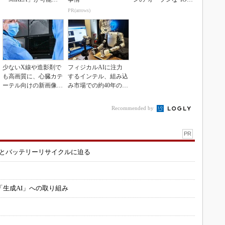
するピッキングDX
inkマスター
PR(arrows)
の...
少ないX線や造影剤で
フィジカルAIに注力
も高画質に、心臓カテ
するインテル、組み込
ーテル向けの新画像技
み市場での約40年の実
術
績を生かせるか
Recommended by
PR
造とバッテリーリサイクルに迫る
「生成AI」への取り組み