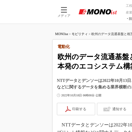
工
産
メディア
脱
つながる技術
AI×技術
MONOist
>
モビリティ
>
欧州のデータ流通基盤と相互
つながる工場
AI×設備
つながるサービ
Physical
電動化
欧州のデータ流通基盤
本発のエコシステム構
NTTデータとデンソーは2022年10月
などに関するデータを集める業界横断の
2022年10月18日 06時00分 公開
印刷する
通知する
NTTデータとデンソーは2022年