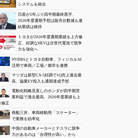
システムを統合
日産が2年ぶり四半期最終黒字、
2026年度通期予想は販売台数減も連
結業績は維持
トヨタが2026年度通期業績を上方修
正、好調なHEVは次世代電池で競争
力を強化へ
NVIDIAとトヨタ自動車、フィジカルAI
活用で車両／工場／都市を連携
マツダは新型CX-5好調で1Q売上過去最
高、協業EV投入も通期達成予想
電動化戦略見直しのホンダが四半期営
業利益で過去最高、2026年度業績も上
方修正
商船三井、車両移動用「スケーター」
で業務を効率化
中国の自動車メーカーとテスラに競争
力があるのは「合理性が高い」から