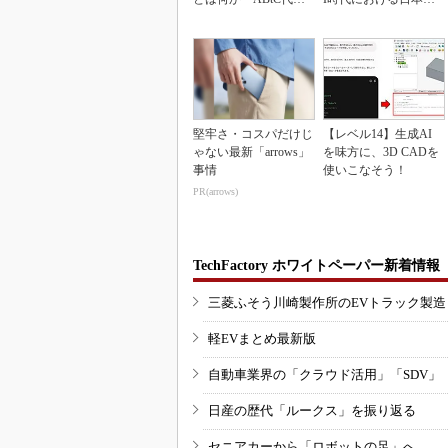
理事が語る協調戦略
勝ち筋について
堅牢さ・コスパだけじ
【レベル14】生成AI
ゃない最新「arrows」
を味方に、3D CADを
事情
使いこなそう！
PR(arrows)
TechFactory ホワイトペーパー新着情報
三菱ふそう川崎製作所のEVトラック製
軽EVまとめ最新版
自動車業界の「クラウド活用」「SDV」
日産の歴代「ルークス」を振り返る
セニアカーから「ロボットの足」へ